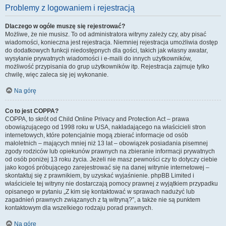
Problemy z logowaniem i rejestracją
Dlaczego w ogóle muszę się rejestrować?
Możliwe, że nie musisz. To od administratora witryny zależy czy, aby pisać
wiadomości, konieczna jest rejestracja. Niemniej rejestracja umożliwia dostęp
do dodatkowych funkcji niedostępnych dla gości, takich jak własny awatar,
wysyłanie prywatnych wiadomości i e-maili do innych użytkowników,
możliwość przypisania do grup użytkowników itp. Rejestracja zajmuje tylko
chwilę, więc zaleca się jej wykonanie.
Na górę
Co to jest COPPA?
COPPA, to skrót od Child Online Privacy and Protection Act – prawa
obowiązującego od 1998 roku w USA, nakładającego na właścicieli stron
internetowych, które potencjalnie mogą zbierać informacje od osób
małoletnich – mających mniej niż 13 lat – obowiązek posiadania pisemnej
zgody rodziców lub opiekunów prawnych na zbieranie informacji prywatnych
od osób poniżej 13 roku życia. Jeżeli nie masz pewności czy to dotyczy ciebie
jako kogoś próbującego zarejestrować się na danej witrynie internetowej –
skontaktuj się z prawnikiem, by uzyskać wyjaśnienie. phpBB Limited i
właściciele tej witryny nie dostarczają pomocy prawnej z wyjątkiem przypadku
opisanego w pytaniu „Z kim się kontaktować w sprawach nadużyć lub
zagadnień prawnych związanych z tą witryną?”, a także nie są punktem
kontaktowym dla wszelkiego rodzaju porad prawnych.
Na górę