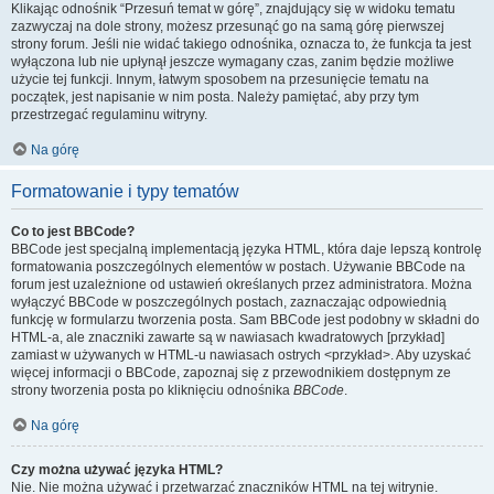
Klikając odnośnik “Przesuń temat w górę”, znajdujący się w widoku tematu
zazwyczaj na dole strony, możesz przesunąć go na samą górę pierwszej
strony forum. Jeśli nie widać takiego odnośnika, oznacza to, że funkcja ta jest
wyłączona lub nie upłynął jeszcze wymagany czas, zanim będzie możliwe
użycie tej funkcji. Innym, łatwym sposobem na przesunięcie tematu na
początek, jest napisanie w nim posta. Należy pamiętać, aby przy tym
przestrzegać regulaminu witryny.
Na górę
Formatowanie i typy tematów
Co to jest BBCode?
BBCode jest specjalną implementacją języka HTML, która daje lepszą kontrolę
formatowania poszczególnych elementów w postach. Używanie BBCode na
forum jest uzależnione od ustawień określanych przez administratora. Można
wyłączyć BBCode w poszczególnych postach, zaznaczając odpowiednią
funkcję w formularzu tworzenia posta. Sam BBCode jest podobny w składni do
HTML-a, ale znaczniki zawarte są w nawiasach kwadratowych [przykład]
zamiast w używanych w HTML-u nawiasach ostrych <przykład>. Aby uzyskać
więcej informacji o BBCode, zapoznaj się z przewodnikiem dostępnym ze
strony tworzenia posta po kliknięciu odnośnika
BBCode
.
Na górę
Czy można używać języka HTML?
Nie. Nie można używać i przetwarzać znaczników HTML na tej witrynie.