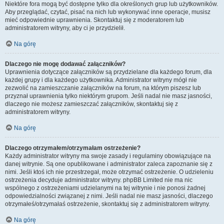
Niektóre fora mogą być dostępne tylko dla określonych grup lub użytkowników.
Aby przeglądać, czytać, pisać na nich lub wykonywać inne operacje, musisz
mieć odpowiednie uprawnienia. Skontaktuj się z moderatorem lub
administratorem witryny, aby ci je przydzielił.
Na górę
Dlaczego nie mogę dodawać załączników?
Uprawnienia dotyczące załączników są przydzielane dla każdego forum, dla
każdej grupy i dla każdego użytkownika. Administrator witryny mógł nie
zezwolić na zamieszczanie załączników na forum, na którym piszesz lub
przyznał uprawnienia tylko niektórym grupom. Jeśli nadal nie masz jasności,
dlaczego nie możesz zamieszczać załączników, skontaktuj się z
administratorem witryny.
Na górę
Dlaczego otrzymałem/otrzymałam ostrzeżenie?
Każdy administrator witryny ma swoje zasady i regulaminy obowiązujące na
danej witrynie. Są one opublikowane i administrator zaleca zapoznanie się z
nimi. Jeśli ktoś ich nie przestrzegał, może otrzymać ostrzeżenie. O udzieleniu
ostrzeżenia decyduje administrator witryny. phpBB Limited nie ma nic
wspólnego z ostrzeżeniami udzielanymi na tej witrynie i nie ponosi żadnej
odpowiedzialności związanej z nimi. Jeśli nadal nie masz jasności, dlaczego
otrzymałeś/otrzymałaś ostrzeżenie, skontaktuj się z administratorem witryny.
Na górę