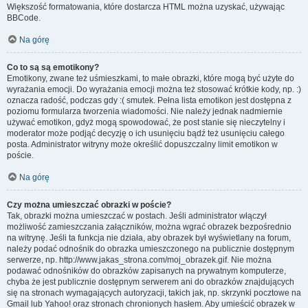
Większość formatowania, które dostarcza HTML można uzyskać, używając
BBCode.
Na górę
Co to są są emotikony?
Emotikony, zwane też uśmieszkami, to małe obrazki, które mogą być użyte do
wyrażania emocji. Do wyrażania emocji można też stosować krótkie kody, np. :)
oznacza radość, podczas gdy :( smutek. Pełna lista emotikon jest dostępna z
poziomu formularza tworzenia wiadomości. Nie należy jednak nadmiernie
używać emotikon, gdyż mogą spowodować, że post stanie się nieczytelny i
moderator może podjąć decyzję o ich usunięciu bądź też usunięciu całego
posta. Administrator witryny może określić dopuszczalny limit emotikon w
poście.
Na górę
Czy można umieszczać obrazki w poście?
Tak, obrazki można umieszczać w postach. Jeśli administrator włączył
możliwość zamieszczania załączników, można wgrać obrazek bezpośrednio
na witrynę. Jeśli ta funkcja nie działa, aby obrazek był wyświetlany na forum,
należy podać odnośnik do obrazka umieszczonego na publicznie dostępnym
serwerze, np. http://www.jakas_strona.com/moj_obrazek.gif. Nie można
podawać odnośników do obrazków zapisanych na prywatnym komputerze,
chyba że jest publicznie dostępnym serwerem ani do obrazków znajdujących
się na stronach wymagających autoryzacji, takich jak, np. skrzynki pocztowe na
Gmail lub Yahoo! oraz stronach chronionych hasłem. Aby umieścić obrazek w