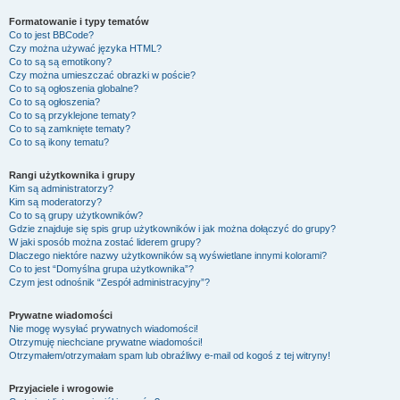
Formatowanie i typy tematów
Co to jest BBCode?
Czy można używać języka HTML?
Co to są są emotikony?
Czy można umieszczać obrazki w poście?
Co to są ogłoszenia globalne?
Co to są ogłoszenia?
Co to są przyklejone tematy?
Co to są zamknięte tematy?
Co to są ikony tematu?
Rangi użytkownika i grupy
Kim są administratorzy?
Kim są moderatorzy?
Co to są grupy użytkowników?
Gdzie znajduje się spis grup użytkowników i jak można dołączyć do grupy?
W jaki sposób można zostać liderem grupy?
Dlaczego niektóre nazwy użytkowników są wyświetlane innymi kolorami?
Co to jest “Domyślna grupa użytkownika”?
Czym jest odnośnik “Zespół administracyjny”?
Prywatne wiadomości
Nie mogę wysyłać prywatnych wiadomości!
Otrzymuję niechciane prywatne wiadomości!
Otrzymałem/otrzymałam spam lub obraźliwy e-mail od kogoś z tej witryny!
Przyjaciele i wrogowie