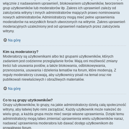
włącznie z nadawaniem uprawnień, blokowaniem użytkowników, tworzeniem
grup użytkowników lub moderatorów itp. Zakres ich uprawnień zależy od
założyciela witryny i innych administratorów mających prawo nominowania
nowych administratorów. Administratorzy mogą mieć pełne uprawnienia
moderatorów na wszystkich forach utworzonych na witrynie. Zakres uprawnień
moderacyjnych uzależniony jest od uprawnień nadanych przez założyciela
witryny.
Na górę
Kim są moderatorzy?
Moderatorzy są użytkownikami albo też grupami użytkowników, których
zadaniem jest codzienne przeglądanie forów. Mają oni możliwość zmiany
treści lub usuwania postów, a także blokowania, odblokowywania,
przenoszenia, usuwania i dzielenia tematów na forum, które moderują. Z
reguły moderatorzy czuwają, aby użytkownicy pisali na temat oraz nie
publikowali niewłaściwych i obraźliwych materiałów.
Na górę
Co to są grupy użytkowników?
Grupy użytkowników, to grupy, na jakie administratorzy dzielą całą społeczność
witryny, aby łatwiej było nimi zarządzać. Każdy użytkownik może należeć do
wielu grup, a każda grupa może mieć swoje własne uprawnienia. Dzięki temu
administratorzy mogą łatwo zmieniać uprawnienia wielu użytkowników naraz,
nadawać uprawnienia moderatora lub dawać dostęp użytkownikom do
prywatnego forum.