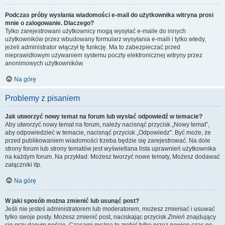
Podczas próby wysłania wiadomości e-mail do użytkownika witryna prosi
mnie o zalogowanie. Dlaczego?
Tylko zarejestrowani użytkownicy mogą wysyłać e-maile do innych
użytkowników przez wbudowany formularz wysyłania e-maili i tylko wtedy,
jeżeli administrator włączył tę funkcję. Ma to zabezpieczać przed
nieprawidłowym używaniem systemu poczty elektronicznej witryny przez
anonimowych użytkowników.
Na górę
Problemy z pisaniem
Jak utworzyć nowy temat na forum lub wysłać odpowiedź w temacie?
Aby utworzyć nowy temat na forum, należy nacisnąć przycisk „Nowy temat”,
aby odpowiedzieć w temacie, nacisnąć przycisk „Odpowiedz”. Być może, że
przed publikowaniem wiadomości trzeba będzie się zarejestrować. Na dole
strony forum lub strony tematów jest wyświetlana lista uprawnień użytkownika
na każdym forum. Na przykład: Możesz tworzyć nowe tematy, Możesz dodawać
załączniki itp.
Na górę
W jaki sposób można zmienić lub usunąć post?
Jeśli nie jesteś administratorem lub moderatorem, możesz zmieniać i usuwać
tylko swoje posty. Możesz zmienić post, naciskając przycisk
Zmień
znajdujący