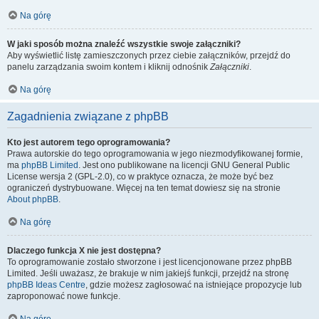
Na górę
W jaki sposób można znaleźć wszystkie swoje załączniki?
Aby wyświetlić listę zamieszczonych przez ciebie załączników, przejdź do
panelu zarządzania swoim kontem i kliknij odnośnik
Załączniki
.
Na górę
Zagadnienia związane z phpBB
Kto jest autorem tego oprogramowania?
Prawa autorskie do tego oprogramowania w jego niezmodyfikowanej formie,
ma
phpBB Limited
. Jest ono publikowane na licencji GNU General Public
License wersja 2 (GPL-2.0), co w praktyce oznacza, że może być bez
ograniczeń dystrybuowane. Więcej na ten temat dowiesz się na stronie
About phpBB
.
Na górę
Dlaczego funkcja X nie jest dostępna?
To oprogramowanie zostało stworzone i jest licencjonowane przez phpBB
Limited. Jeśli uważasz, że brakuje w nim jakiejś funkcji, przejdź na stronę
phpBB Ideas Centre
, gdzie możesz zagłosować na istniejące propozycje lub
zaproponować nowe funkcje.