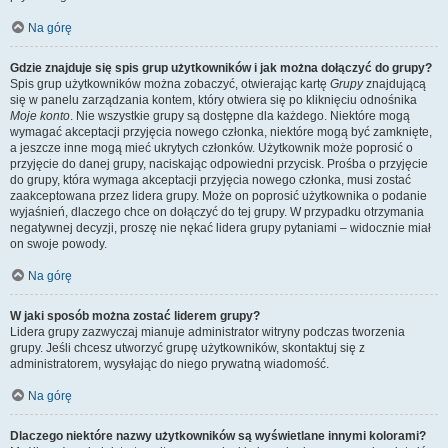
Na górę
Gdzie znajduje się spis grup użytkowników i jak można dołączyć do grupy?
Spis grup użytkowników można zobaczyć, otwierając kartę
Grupy
znajdującą
się w panelu zarządzania kontem, który otwiera się po kliknięciu odnośnika
Moje konto
. Nie wszystkie grupy są dostępne dla każdego. Niektóre mogą
wymagać akceptacji przyjęcia nowego członka, niektóre mogą być zamknięte,
a jeszcze inne mogą mieć ukrytych członków. Użytkownik może poprosić o
przyjęcie do danej grupy, naciskając odpowiedni przycisk. Prośba o przyjęcie
do grupy, która wymaga akceptacji przyjęcia nowego członka, musi zostać
zaakceptowana przez lidera grupy. Może on poprosić użytkownika o podanie
wyjaśnień, dlaczego chce on dołączyć do tej grupy. W przypadku otrzymania
negatywnej decyzji, proszę nie nękać lidera grupy pytaniami – widocznie miał
on swoje powody.
Na górę
W jaki sposób można zostać liderem grupy?
Lidera grupy zazwyczaj mianuje administrator witryny podczas tworzenia
grupy. Jeśli chcesz utworzyć grupę użytkowników, skontaktuj się z
administratorem, wysyłając do niego prywatną wiadomość.
Na górę
Dlaczego niektóre nazwy użytkowników są wyświetlane innymi kolorami?