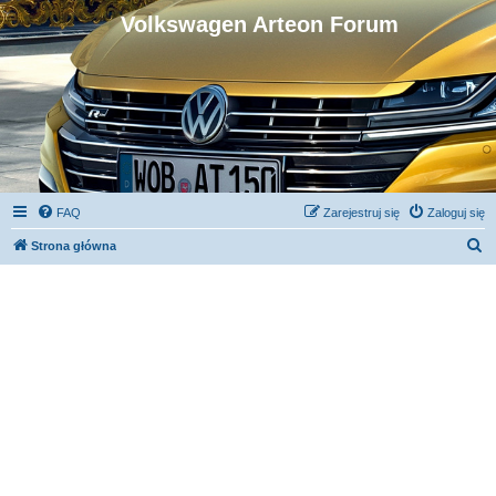
Volkswagen Arteon Forum
FAQ
Zarejestruj się
Zaloguj się
S
Strona główna
z
u
k
a
j