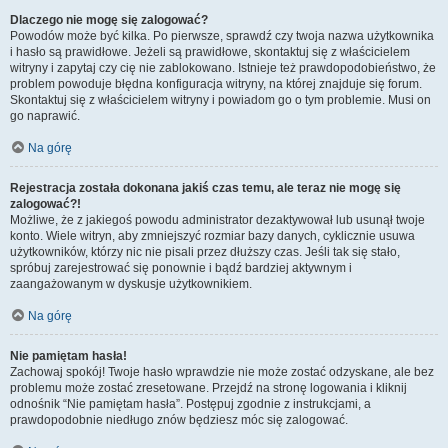
Dlaczego nie mogę się zalogować?
Powodów może być kilka. Po pierwsze, sprawdź czy twoja nazwa użytkownika
i hasło są prawidłowe. Jeżeli są prawidłowe, skontaktuj się z właścicielem
witryny i zapytaj czy cię nie zablokowano. Istnieje też prawdopodobieństwo, że
problem powoduje błędna konfiguracja witryny, na której znajduje się forum.
Skontaktuj się z właścicielem witryny i powiadom go o tym problemie. Musi on
go naprawić.
Na górę
Rejestracja została dokonana jakiś czas temu, ale teraz nie mogę się
zalogować?!
Możliwe, że z jakiegoś powodu administrator dezaktywował lub usunął twoje
konto. Wiele witryn, aby zmniejszyć rozmiar bazy danych, cyklicznie usuwa
użytkowników, którzy nic nie pisali przez dłuższy czas. Jeśli tak się stało,
spróbuj zarejestrować się ponownie i bądź bardziej aktywnym i
zaangażowanym w dyskusje użytkownikiem.
Na górę
Nie pamiętam hasła!
Zachowaj spokój! Twoje hasło wprawdzie nie może zostać odzyskane, ale bez
problemu może zostać zresetowane. Przejdź na stronę logowania i kliknij
odnośnik “Nie pamiętam hasła”. Postępuj zgodnie z instrukcjami, a
prawdopodobnie niedługo znów będziesz móc się zalogować.