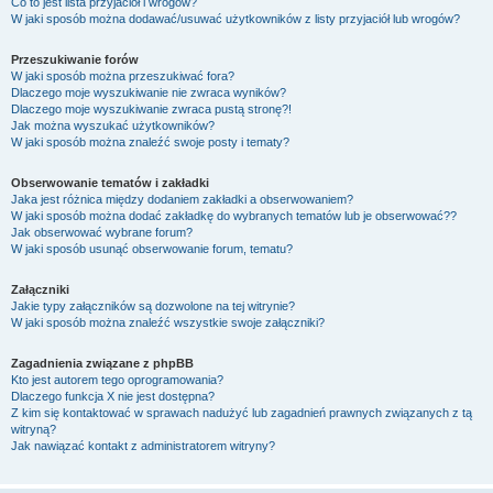
Co to jest lista przyjaciół i wrogów?
W jaki sposób można dodawać/usuwać użytkowników z listy przyjaciół lub wrogów?
Przeszukiwanie forów
W jaki sposób można przeszukiwać fora?
Dlaczego moje wyszukiwanie nie zwraca wyników?
Dlaczego moje wyszukiwanie zwraca pustą stronę?!
Jak można wyszukać użytkowników?
W jaki sposób można znaleźć swoje posty i tematy?
Obserwowanie tematów i zakładki
Jaka jest różnica między dodaniem zakładki a obserwowaniem?
W jaki sposób można dodać zakładkę do wybranych tematów lub je obserwować??
Jak obserwować wybrane forum?
W jaki sposób usunąć obserwowanie forum, tematu?
Załączniki
Jakie typy załączników są dozwolone na tej witrynie?
W jaki sposób można znaleźć wszystkie swoje załączniki?
Zagadnienia związane z phpBB
Kto jest autorem tego oprogramowania?
Dlaczego funkcja X nie jest dostępna?
Z kim się kontaktować w sprawach nadużyć lub zagadnień prawnych związanych z tą
witryną?
Jak nawiązać kontakt z administratorem witryny?