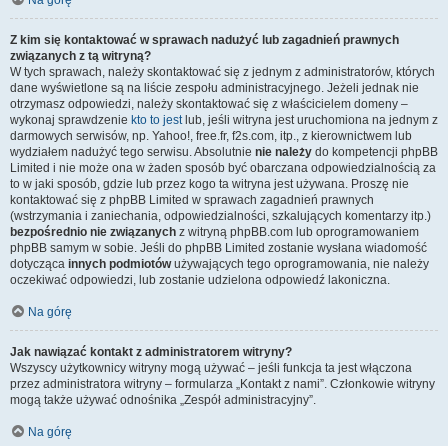
Na górę
Z kim się kontaktować w sprawach nadużyć lub zagadnień prawnych
związanych z tą witryną?
W tych sprawach, należy skontaktować się z jednym z administratorów, których
dane wyświetlone są na liście zespołu administracyjnego. Jeżeli jednak nie
otrzymasz odpowiedzi, należy skontaktować się z właścicielem domeny –
wykonaj sprawdzenie
kto to jest
lub, jeśli witryna jest uruchomiona na jednym z
darmowych serwisów, np. Yahoo!, free.fr, f2s.com, itp., z kierownictwem lub
wydziałem nadużyć tego serwisu. Absolutnie
nie należy
do kompetencji phpBB
Limited i nie może ona w żaden sposób być obarczana odpowiedzialnością za
to w jaki sposób, gdzie lub przez kogo ta witryna jest używana. Proszę nie
kontaktować się z phpBB Limited w sprawach zagadnień prawnych
(wstrzymania i zaniechania, odpowiedzialności, szkalujących komentarzy itp.)
bezpośrednio nie związanych
z witryną phpBB.com lub oprogramowaniem
phpBB samym w sobie. Jeśli do phpBB Limited zostanie wysłana wiadomość
dotycząca
innych podmiotów
używających tego oprogramowania, nie należy
oczekiwać odpowiedzi, lub zostanie udzielona odpowiedź lakoniczna.
Na górę
Jak nawiązać kontakt z administratorem witryny?
Wszyscy użytkownicy witryny mogą używać – jeśli funkcja ta jest włączona
przez administratora witryny – formularza „Kontakt z nami”. Członkowie witryny
mogą także używać odnośnika „Zespół administracyjny”.
Na górę