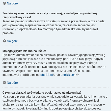
Na górę
Została wykonana zmiana strefy czasowej, a nadal jest wyświetlany
nieprawidłowy czas!
Jeżeli na pewno strefa czasowa została ustawiona prawidłowo, a czas nadal
jest wyświetlany nieprawidłowo, oznacza to, że czas na serwerze jest
ustawiony nieprawidłowo. Poinformuj o tym administratora, by naprawił
problem.
Na górę
Mojego języka nie ma na liście!
Być może administrator nie zainstalował pakietu zawierającego twoją wersję
językową albo nikt jeszcze nie przetłumaczył phpBB3 na twój język. Zapytaj
administratora witryny czy może zainstalować pakiet językowy, którego
potrzebujesz. Jeśli pakiet dla twojego języka nie istnieje, może spróbujesz go
utworzyć. Więcej informacji na ten temat można znaleźć na stronie
internetowej phpBB Limited
phpBB.pl
® lub
phpBB.com
®
Na górę
Czym są obrazki wyświetlane obok nazwy użytkownika?
Na stronie przeglądania postów, w miejscu, gdzie są wyświetlane informacje o
użytkowniku, mogą być wyświetlane dwa obrazki. Pierwszy obrazek jest
skojarzony z rangą użytkownika. W zależności od używanego stylu jest on w
formie gwiazdek, kwadracików lub kropek pokazujących, jak dużo postów