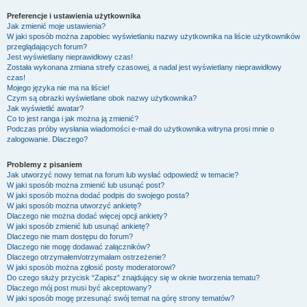
Preferencje i ustawienia użytkownika
Jak zmienić moje ustawienia?
W jaki sposób można zapobiec wyświetlaniu nazwy użytkownika na liście użytkowników
przeglądających forum?
Jest wyświetlany nieprawidłowy czas!
Została wykonana zmiana strefy czasowej, a nadal jest wyświetlany nieprawidłowy
czas!
Mojego języka nie ma na liście!
Czym są obrazki wyświetlane obok nazwy użytkownika?
Jak wyświetlić awatar?
Co to jest ranga i jak można ją zmienić?
Podczas próby wysłania wiadomości e-mail do użytkownika witryna prosi mnie o
zalogowanie. Dlaczego?
Problemy z pisaniem
Jak utworzyć nowy temat na forum lub wysłać odpowiedź w temacie?
W jaki sposób można zmienić lub usunąć post?
W jaki sposób można dodać podpis do swojego posta?
W jaki sposób można utworzyć ankietę?
Dlaczego nie można dodać więcej opcji ankiety?
W jaki sposób zmienić lub usunąć ankietę?
Dlaczego nie mam dostępu do forum?
Dlaczego nie mogę dodawać załączników?
Dlaczego otrzymałem/otrzymałam ostrzeżenie?
W jaki sposób można zgłosić posty moderatorowi?
Do czego służy przycisk “Zapisz” znajdujący się w oknie tworzenia tematu?
Dlaczego mój post musi być akceptowany?
W jaki sposób mogę przesunąć swój temat na górę strony tematów?