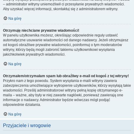
– administrator witryny uniemożliwił ci przesyłanie prywatnych wiadomości.
Aby uzyskać więcej informacji, skontaktuj się z administratorem witryny.
Na górę
Otrzymuję niechciane prywatne wiadomości!
W panelu użytkownika możesz, określając odpowiednie reguły ustawić
automatyczne usuwanie wiadomości od danego nadawcy. Jeżeli otrzymujesz
od kogoś obraźliwe prywatne wiadomości, poinformuj o tym moderatorów
witryny, którzy będą mogli zabronić takiemu użytkownikowi wysyłania
jakichkolwiek prywatnych wiadomości.
Na górę
Otrzymałem/otrzymałam spam lub obraźliwy e-mail od kogoś z tej witryny!
Przykro nam z tego powodu. System wysyłania e-maili witryny zawiera
zabezpieczenia umożliwiające wytropienie użytkowników, którzy wysyłają takie
wiadomości. Prześlij administratorowi witryny pełną kopię otrzymanego e-
maila – ważne, aby były w niej zawarte nagłówki, ponieważ zawierają one
informacje o nadawcy. Administrator będzie wówczas mógł podjąć
odpowiednie działania.
Na górę
Przyjaciele i wrogowie