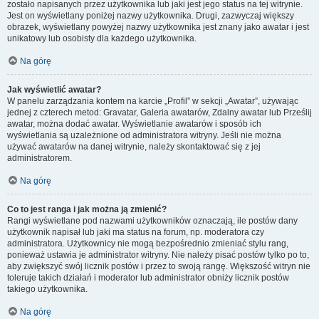
zostało napisanych przez użytkownika lub jaki jest jego status na tej witrynie.
Jest on wyświetlany poniżej nazwy użytkownika. Drugi, zazwyczaj większy
obrazek, wyświetlany powyżej nazwy użytkownika jest znany jako awatar i jest
unikatowy lub osobisty dla każdego użytkownika.
Na górę
Jak wyświetlić awatar?
W panelu zarządzania kontem na karcie „Profil” w sekcji „Awatar”, używając
jednej z czterech metod: Gravatar, Galeria awatarów, Zdalny awatar lub Prześlij
awatar, można dodać awatar. Wyświetlanie awatarów i sposób ich
wyświetlania są uzależnione od administratora witryny. Jeśli nie można
używać awatarów na danej witrynie, należy skontaktować się z jej
administratorem.
Na górę
Co to jest ranga i jak można ją zmienić?
Rangi wyświetlane pod nazwami użytkowników oznaczają, ile postów dany
użytkownik napisał lub jaki ma status na forum, np. moderatora czy
administratora. Użytkownicy nie mogą bezpośrednio zmieniać stylu rang,
ponieważ ustawia je administrator witryny. Nie należy pisać postów tylko po to,
aby zwiększyć swój licznik postów i przez to swoją rangę. Większość witryn nie
toleruje takich działań i moderator lub administrator obniży licznik postów
takiego użytkownika.
Na górę