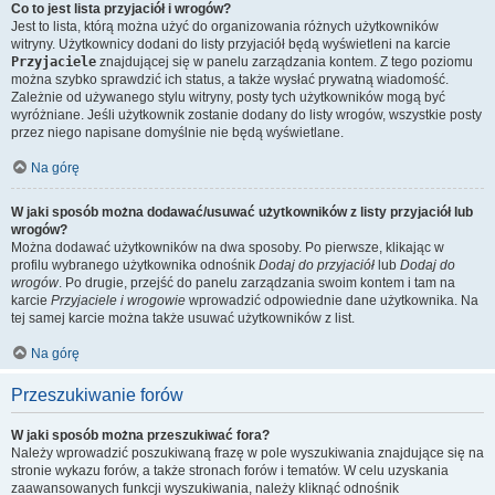
Co to jest lista przyjaciół i wrogów?
Jest to lista, którą można użyć do organizowania różnych użytkowników
witryny. Użytkownicy dodani do listy przyjaciół będą wyświetleni na karcie
Przyjaciele
znajdującej się w panelu zarządzania kontem. Z tego poziomu
można szybko sprawdzić ich status, a także wysłać prywatną wiadomość.
Zależnie od używanego stylu witryny, posty tych użytkowników mogą być
wyróżniane. Jeśli użytkownik zostanie dodany do listy wrogów, wszystkie posty
przez niego napisane domyślnie nie będą wyświetlane.
Na górę
W jaki sposób można dodawać/usuwać użytkowników z listy przyjaciół lub
wrogów?
Można dodawać użytkowników na dwa sposoby. Po pierwsze, klikając w
profilu wybranego użytkownika odnośnik
Dodaj do przyjaciół
lub
Dodaj do
wrogów
. Po drugie, przejść do panelu zarządzania swoim kontem i tam na
karcie
Przyjaciele i wrogowie
wprowadzić odpowiednie dane użytkownika. Na
tej samej karcie można także usuwać użytkowników z list.
Na górę
Przeszukiwanie forów
W jaki sposób można przeszukiwać fora?
Należy wprowadzić poszukiwaną frazę w pole wyszukiwania znajdujące się na
stronie wykazu forów, a także stronach forów i tematów. W celu uzyskania
zaawansowanych funkcji wyszukiwania, należy kliknąć odnośnik