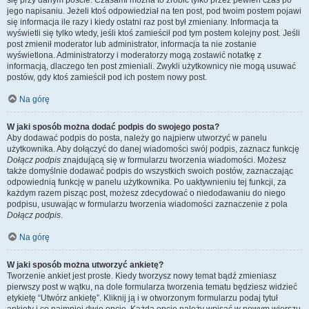
się przy danym poście. Czasami można to zrobić tylko przez pewien czas po
jego napisaniu. Jeżeli ktoś odpowiedział na ten post, pod twoim postem pojawi
się informacja ile razy i kiedy ostatni raz post był zmieniany. Informacja ta
wyświetli się tylko wtedy, jeśli ktoś zamieścił pod tym postem kolejny post. Jeśli
post zmienił moderator lub administrator, informacja ta nie zostanie
wyświetlona. Administratorzy i moderatorzy mogą zostawić notatkę z
informacją, dlaczego ten post zmieniali. Zwykli użytkownicy nie mogą usuwać
postów, gdy ktoś zamieścił pod ich postem nowy post.
Na górę
W jaki sposób można dodać podpis do swojego posta?
Aby dodawać podpis do posta, należy go najpierw utworzyć w panelu
użytkownika. Aby dołączyć do danej wiadomości swój podpis, zaznacz funkcję
Dołącz podpis
znajdującą się w formularzu tworzenia wiadomości. Możesz
także domyślnie dodawać podpis do wszystkich swoich postów, zaznaczając
odpowiednią funkcję w panelu użytkownika. Po uaktywnieniu tej funkcji, za
każdym razem pisząc post, możesz zdecydować o niedodawaniu do niego
podpisu, usuwając w formularzu tworzenia wiadomości zaznaczenie z pola
Dołącz podpis
.
Na górę
W jaki sposób można utworzyć ankietę?
Tworzenie ankiet jest proste. Kiedy tworzysz nowy temat bądź zmieniasz
pierwszy post w wątku, na dole formularza tworzenia tematu będziesz widzieć
etykietę “Utwórz ankietę”. Kliknij ją i w otworzonym formularzu podaj tytuł