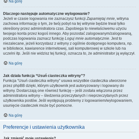
Na górę
Dlaczego następuje automatyczne wylogowanie?
Jeżeli w czasie logowania nie zaznaczysz funkcji
Zapamiętaj mnie
, witryna
zachowa informację o tym, że twój pobyt na tej witrynie będzie trwał tylko
określony przez administratora czas. Zapobiega to niewłaściwemu użyciu
twojego konta przez kogoś innego. Aby pozostać zalogowanym/zalogowaną,
podczas logowania zaznacz funkcję
Loguj mnie automatycznie
. Jest to
niezalecane, jeżeli korzystasz z witryny z ogólnie dostępnego komputera, np.
w bibliotece, kawiarence internetowej, sali komputerowej w szkole lub na
uczelni itp. Jeśli nie widzisz tej funkcji, oznacza to, że administrator ją wyłączył.
Na górę
Jak działa funkcja “Usuń ciasteczka witryny”?
Funkcja “Usuń ciasteczka witryny” usuwa wszystkie ciasteczka utworzone
przez phpBB dzięki, którym użytkownik jest autoryzowany i logowany do
witryny. Dostarczają one również funkcję – jeśli została włączona przez
administratora witryny – śledzenia przeczytanych i nieprzeczytanych przez
użytkownika postów. Jeśli występują problemy z logowaniem/wylogowaniem,
usunięcie ciasteczek może być pomocne.
Na górę
Preferencje i ustawienia użytkownika
Jak zmienić moje ustawienia?