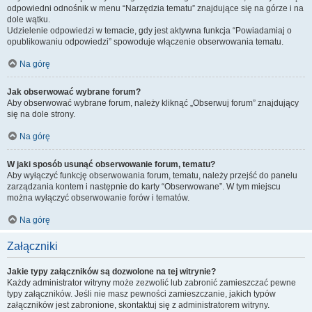
odpowiedni odnośnik w menu “Narzędzia tematu” znajdujące się na górze i na
dole wątku.
Udzielenie odpowiedzi w temacie, gdy jest aktywna funkcja “Powiadamiaj o
opublikowaniu odpowiedzi” spowoduje włączenie obserwowania tematu.
Na górę
Jak obserwować wybrane forum?
Aby obserwować wybrane forum, należy kliknąć „Obserwuj forum” znajdujący
się na dole strony.
Na górę
W jaki sposób usunąć obserwowanie forum, tematu?
Aby wyłączyć funkcję obserwowania forum, tematu, należy przejść do panelu
zarządzania kontem i następnie do karty “Obserwowane”. W tym miejscu
można wyłączyć obserwowanie forów i tematów.
Na górę
Załączniki
Jakie typy załączników są dozwolone na tej witrynie?
Każdy administrator witryny może zezwolić lub zabronić zamieszczać pewne
typy załączników. Jeśli nie masz pewności zamieszczanie, jakich typów
załączników jest zabronione, skontaktuj się z administratorem witryny.