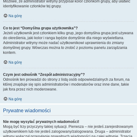
Możliwe, że administrator witryny przypisał kolor członkom grupy, aby ułatwić
identyfikowanie członków tej grupy.
Na górę
Co to jest “Domyślna grupa użytkownika”?
Jeżeli użytkownik jest członkiem kilku grup, jego domyślna grupa jest używana
do określenia, jaki kolor i ranga będzie domyślnie dla niego wyświetlana.
Administrator witryny może nadać użytkownikowi uprawnienia do zmiany
domyślnej grupy. Wówczas można to zrobić z poziomu panelu zarządzania
kontem.
Na górę
Czym jest odnośnik “Zespół administracyjny”?
Odnośnik ten prowadzi do strony z listą osób odpowiedzialnych za forum, na
której znajduje się spis administratorów i moderatorów oraz inne dane, takie
jak fora przez nich moderowane.
Na górę
Prywatne wiadomości
Nie mogę wysyłać prywatnych wiadomości!
Mogą być trzy przyczyny takiej sytuacji. Pierwsza – nie jesteś zarejestrowanym
użytkownikiem lub nie jesteś zalogowany/zalogowana. Druga – administrator
witryny wyłączył przesyłanie prywatnych wiadomości na całej witrynie. Trzecia