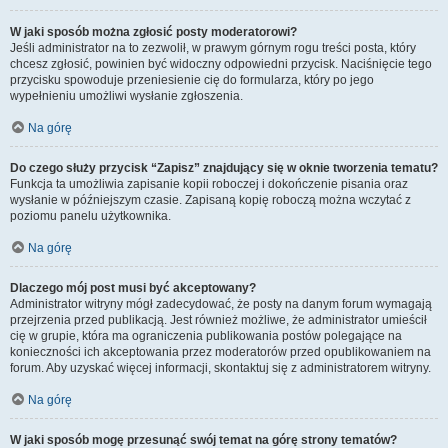
W jaki sposób można zgłosić posty moderatorowi?
Jeśli administrator na to zezwolił, w prawym górnym rogu treści posta, który
chcesz zgłosić, powinien być widoczny odpowiedni przycisk. Naciśnięcie tego
przycisku spowoduje przeniesienie cię do formularza, który po jego
wypełnieniu umożliwi wysłanie zgłoszenia.
Na górę
Do czego służy przycisk “Zapisz” znajdujący się w oknie tworzenia tematu?
Funkcja ta umożliwia zapisanie kopii roboczej i dokończenie pisania oraz
wysłanie w późniejszym czasie. Zapisaną kopię roboczą można wczytać z
poziomu panelu użytkownika.
Na górę
Dlaczego mój post musi być akceptowany?
Administrator witryny mógł zadecydować, że posty na danym forum wymagają
przejrzenia przed publikacją. Jest również możliwe, że administrator umieścił
cię w grupie, która ma ograniczenia publikowania postów polegające na
konieczności ich akceptowania przez moderatorów przed opublikowaniem na
forum. Aby uzyskać więcej informacji, skontaktuj się z administratorem witryny.
Na górę
W jaki sposób mogę przesunąć swój temat na górę strony tematów?