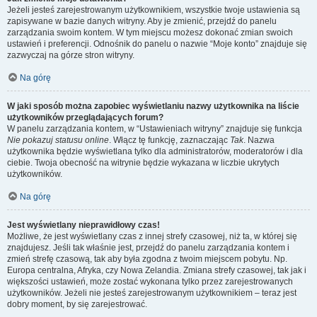
Jeżeli jesteś zarejestrowanym użytkownikiem, wszystkie twoje ustawienia są
zapisywane w bazie danych witryny. Aby je zmienić, przejdź do panelu
zarządzania swoim kontem. W tym miejscu możesz dokonać zmian swoich
ustawień i preferencji. Odnośnik do panelu o nazwie “Moje konto” znajduje się
zazwyczaj na górze stron witryny.
Na górę
W jaki sposób można zapobiec wyświetlaniu nazwy użytkownika na liście
użytkowników przeglądających forum?
W panelu zarządzania kontem, w “Ustawieniach witryny” znajduje się funkcja
Nie pokazuj statusu online
. Włącz tę funkcję, zaznaczając
Tak
. Nazwa
użytkownika będzie wyświetlana tylko dla administratorów, moderatorów i dla
ciebie. Twoja obecność na witrynie będzie wykazana w liczbie ukrytych
użytkowników.
Na górę
Jest wyświetlany nieprawidłowy czas!
Możliwe, że jest wyświetlany czas z innej strefy czasowej, niż ta, w której się
znajdujesz. Jeśli tak właśnie jest, przejdź do panelu zarządzania kontem i
zmień strefę czasową, tak aby była zgodna z twoim miejscem pobytu. Np.
Europa centralna, Afryka, czy Nowa Zelandia. Zmiana strefy czasowej, tak jak i
większości ustawień, może zostać wykonana tylko przez zarejestrowanych
użytkowników. Jeżeli nie jesteś zarejestrowanym użytkownikiem – teraz jest
dobry moment, by się zarejestrować.