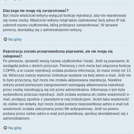
Dlaczego nie mogę się zarejestrować?
Być może właściciel witryny wyłączył funkcję rejestracji, aby nie rejestrowały
się nowe osoby. Właściciel witryny mógł także zablokować twój adres IP lub
zabronił nazwy użytkownika, którą próbujesz zarejestrować. W sprawie
pomocy, skontaktuj się z administratorem witryny.
Na górę
Rejestracja została przeprowadzona poprawnie, ale nie mogę się
zalogować!
Po pierwsze, sprawdź swoją nazwę użytkownika i hasło. Jeśli są poprawne, to
wystąpiła jedna z dwóch przyczyn. Pierwszą z nich może być włączona funkcja
COPPA, a w czasie rejestracji została podana informacja, że masz mniej niż 13
lat. Wówczas należy wykonać instrukcje wysłane na twój adres e-mail. Jeśli nie
to było przyczyną, być może nie została aktywowana rejestracja. Niektóre
witryny przed pierwszym zalogowaniem wymagają aktywowania rejestracji
przez osobę rejestrującą się lub przez administratora. Informacja o tym była
wyświetlona podczas rejestracji. Jeśli została wysłana do ciebie wiadomość e-
mail, postępuj zgodnie z zawartymi w niej instrukcjami. Jeżeli taka wiadomość
do ciebie nie dotarła, być może został podany nieprawidłowy adres e-mail lub
wiadomość została zatrzymana przez filtr antyspamowy. Jeśli na pewno
podany przez ciebie adres e-mail jest prawidłowy, spróbuj skontaktować się z
administratorem.
Na górę