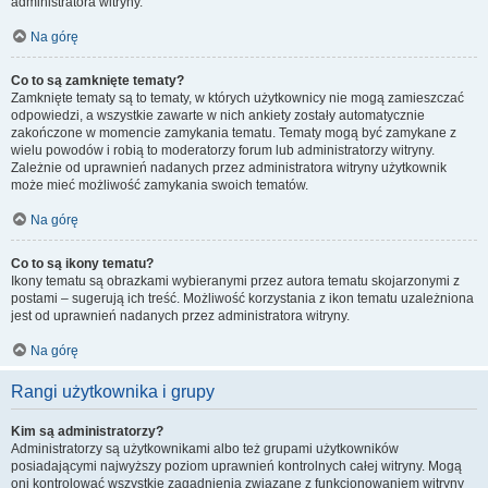
administratora witryny.
Na górę
Co to są zamknięte tematy?
Zamknięte tematy są to tematy, w których użytkownicy nie mogą zamieszczać
odpowiedzi, a wszystkie zawarte w nich ankiety zostały automatycznie
zakończone w momencie zamykania tematu. Tematy mogą być zamykane z
wielu powodów i robią to moderatorzy forum lub administratorzy witryny.
Zależnie od uprawnień nadanych przez administratora witryny użytkownik
może mieć możliwość zamykania swoich tematów.
Na górę
Co to są ikony tematu?
Ikony tematu są obrazkami wybieranymi przez autora tematu skojarzonymi z
postami – sugerują ich treść. Możliwość korzystania z ikon tematu uzależniona
jest od uprawnień nadanych przez administratora witryny.
Na górę
Rangi użytkownika i grupy
Kim są administratorzy?
Administratorzy są użytkownikami albo też grupami użytkowników
posiadającymi najwyższy poziom uprawnień kontrolnych całej witryny. Mogą
oni kontrolować wszystkie zagadnienia związane z funkcjonowaniem witryny