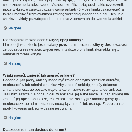
ankiety i co najmniej dwie opcje. Każdą opcję należy wpisać w nowym wierszu
widocznego pola tekstowego. Możesz określić liczbę opcji, jakie użytkownik
może wybrać, wyznaczyć czas trwania ankiety (0 – bez limitu czasowego), a
także umożliwić użytkownikom zmianę wcześniej oddanego głosu. Jeśli nie
widzisz etykiety, prawdopodobnie nie masz uprawnień do tworzenia ankiet.
Na górę
Dlaczego nie można dodać więcej opcji ankiety?
Limit opcji w ankiecie jest ustalany przez administratora witryny. Jeśli uważasz,
że potrzebujesz wstawić więcej opcji niż dozwolony limit, skontaktuj się z
administratorem witryny.
Na górę
W jaki sposób zmienić lub usunąć ankietę?
Podobnie, jak posty, ankiety mogą być zmieniane tylko przez ich autorów,
moderatorów lub administratorów. Aby zmienić ankietę, należy dokonać
zmiany pierwszego posta w wątku, z którym zawsze związana jest ankieta.
Jeśli nikt jeszcze nie oddał głosu w ankiecie, jej autor może usunąć ankietę lub
zmienić jej opcje. Jednakże, jeśli w ankiecie zostały już oddane głosy, tylko
moderatorzy lub administratorzy mogą ją zmienić, lub usunąć. Zapobiega to
modyfikowaniu ankiety w czasie jej trwania.
Na górę
Dlaczego nie mam dostępu do forum?