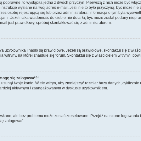
są poprawne, to wystąpiła jedna z dwóch przyczyn. Pierwszą z nich może być włącz
nstrukcje wysłane na twój adres e-mail. Jeśli nie to było przyczyną, być może nie 
 osobę rejestrującą się lub przez administratora. Informacja o tym była wyświetlo
kcjami. Jeżeli taka wiadomość do ciebie nie dotarła, być może został podany niep
mail jest prawidłowy, spróbuj skontaktować się z administratorem.
żytkownika i hasło są prawidłowe. Jeżeli są prawidłowe, skontaktuj się z właścici
itryny, na której znajduje się forum. Skontaktuj się z właścicielem witryny i po
e mogę się zalogować?!
sunął twoje konto. Wiele witryn, aby zmniejszyć rozmiar bazy danych, cyklicznie u
dź bardziej aktywnym i zaangażowanym w dyskusje użytkownikiem.
kane, ale bez problemu może zostać zresetowane. Przejdź na stronę logowania i k
się zalogować.