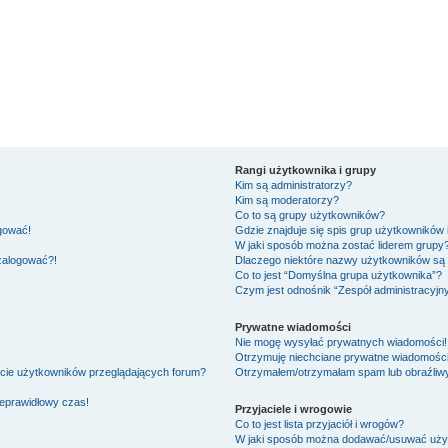
Rangi użytkownika i grupy
Kim są administratorzy?
Kim są moderatorzy?
Co to są grupy użytkowników?
ogować!
Gdzie znajduje się spis grup użytkowników
W jaki sposób można zostać liderem grupy
 zalogować?!
Dlaczego niektóre nazwy użytkowników są 
Co to jest “Domyślna grupa użytkownika”?
Czym jest odnośnik “Zespół administracyjn
Prywatne wiadomości
Nie mogę wysyłać prywatnych wiadomości!
Otrzymuję niechciane prywatne wiadomości
ście użytkowników przeglądających forum?
Otrzymałem/otrzymałam spam lub obraźliwy 
ieprawidłowy czas!
Przyjaciele i wrogowie
Co to jest lista przyjaciół i wrogów?
W jaki sposób można dodawać/usuwać użytk