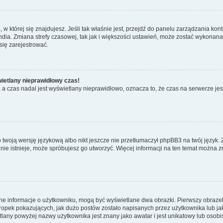
ta, w której się znajdujesz. Jeśli tak właśnie jest, przejdź do panelu zarządzania k
dia. Zmiana strefy czasowej, tak jak i większości ustawień, może zostać wykonana 
się zarejestrować.
wietlany nieprawidłowy czas!
a czas nadal jest wyświetlany nieprawidłowo, oznacza to, że czas na serwerze jes
 twoją wersję językową albo nikt jeszcze nie przetłumaczył phpBB3 na twój język. 
a nie istnieje, może spróbujesz go utworzyć. Więcej informacji na ten temat można 
ane informacje o użytkowniku, mogą być wyświetlane dwa obrazki. Pierwszy obrazek
pek pokazujących, jak dużo postów zostało napisanych przez użytkownika lub jaki j
lany powyżej nazwy użytkownika jest znany jako awatar i jest unikatowy lub osobi