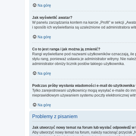
Na górę
Jak wyświetlić awatar?
W panelu zarządzania kontem na karcie „Profil” w sekcji „Awat
i sposób ich wyświetlania są uzależnione od administratora wit
Na górę
Co to jest ranga i jak można ją zmienić?
Rangi wyświetlane pod nazwami użytkowników oznaczają, ile po
stylu rang, ponieważ ustawia je administrator witryny. Nie należ
administrator obniży licznik postów takiego użytkownika.
Na górę
Podczas próby wysłania wiadomości e-mail do użytkownika 
Tylko zarejestrowani użytkownicy mogą wysyłać e-maile do inny
nieprawidłowym używaniem systemu poczty elektronicznej wit
Na górę
Problemy z pisaniem
Jak utworzyć nowy temat na forum lub wysłać odpowiedź w
Aby utworzyć nowy temat na forum, należy nacisnąć przycisk 