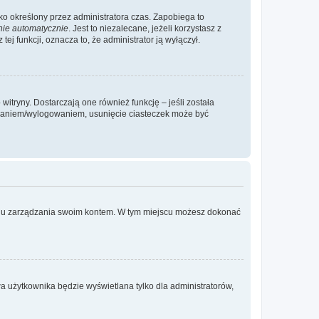
ylko określony przez administratora czas. Zapobiega to
nie automatycznie
. Jest to niezalecane, jeżeli korzystasz z
ej funkcji, oznacza to, że administrator ją wyłączył.
itryny. Dostarczają one również funkcję – jeśli została
gowaniem/wylogowaniem, usunięcie ciasteczek może być
anelu zarządzania swoim kontem. W tym miejscu możesz dokonać
a użytkownika będzie wyświetlana tylko dla administratorów,