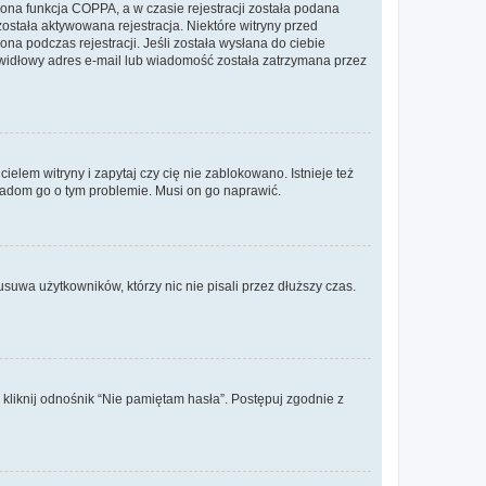
ona funkcja COPPA, a w czasie rejestracji została podana
została aktywowana rejestracja. Niektóre witryny przed
na podczas rejestracji. Jeśli została wysłana do ciebie
rawidłowy adres e-mail lub wiadomość została zatrzymana przez
elem witryny i zapytaj czy cię nie zablokowano. Istnieje też
wiadom go o tym problemie. Musi on go naprawić.
suwa użytkowników, którzy nic nie pisali przez dłuższy czas.
liknij odnośnik “Nie pamiętam hasła”. Postępuj zgodnie z