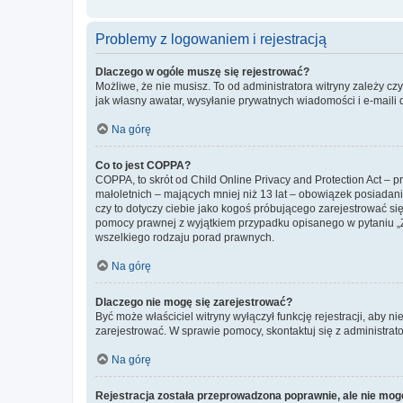
Problemy z logowaniem i rejestracją
Dlaczego w ogóle muszę się rejestrować?
Możliwe, że nie musisz. To od administratora witryny zależy cz
jak własny awatar, wysyłanie prywatnych wiadomości i e-maili 
Na górę
Co to jest COPPA?
COPPA, to skrót od Child Online Privacy and Protection Act – 
małoletnich – mających mniej niż 13 lat – obowiązek posiadan
czy to dotyczy ciebie jako kogoś próbującego zarejestrować się 
pomocy prawnej z wyjątkiem przypadku opisanego w pytaniu „Z
wszelkiego rodzaju porad prawnych.
Na górę
Dlaczego nie mogę się zarejestrować?
Być może właściciel witryny wyłączył funkcję rejestracji, aby n
zarejestrować. W sprawie pomocy, skontaktuj się z administrato
Na górę
Rejestracja została przeprowadzona poprawnie, ale nie mog