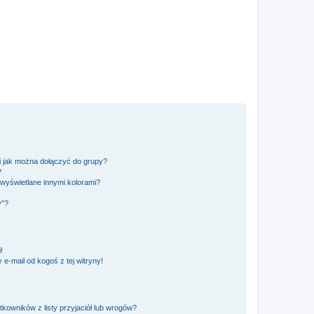
 i jak można dołączyć do grupy?
?
wyświetlane innymi kolorami?
y”?
!
e-mail od kogoś z tej witryny!
owników z listy przyjaciół lub wrogów?