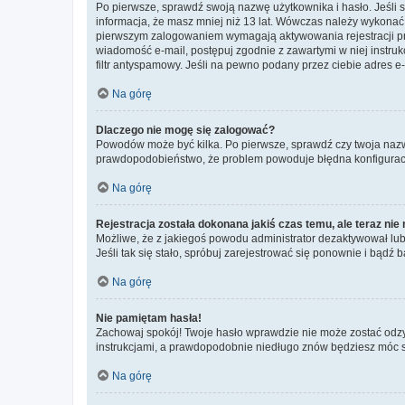
Po pierwsze, sprawdź swoją nazwę użytkownika i hasło. Jeśli 
informacja, że masz mniej niż 13 lat. Wówczas należy wykonać i
pierwszym zalogowaniem wymagają aktywowania rejestracji przez
wiadomość e-mail, postępuj zgodnie z zawartymi w niej instru
filtr antyspamowy. Jeśli na pewno podany przez ciebie adres e-
Na górę
Dlaczego nie mogę się zalogować?
Powodów może być kilka. Po pierwsze, sprawdź czy twoja nazwa u
prawdopodobieństwo, że problem powoduje błędna konfiguracja w
Na górę
Rejestracja została dokonana jakiś czas temu, ale teraz ni
Możliwe, że z jakiegoś powodu administrator dezaktywował lub u
Jeśli tak się stało, spróbuj zarejestrować się ponownie i bą
Na górę
Nie pamiętam hasła!
Zachowaj spokój! Twoje hasło wprawdzie nie może zostać odzys
instrukcjami, a prawdopodobnie niedługo znów będziesz móc 
Na górę