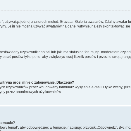
ar”, używając jednej z czterech metod: Gravatar, Galeria awatarów, Zdalny awatar 
ryny. Jeśli nie można używać awatarów na danej witrynie, należy skontaktować się 
stów dany użytkownik napisał lub jaki ma status na forum, np. moderatora czy a
y pisać postów tylko po to, aby zwiększyć swój licznik postów i przez to swoją rangę
witryna prosi mnie o zalogowanie. Dlaczego?
ch użytkowników przez wbudowany formularz wysyłania e-maili i tylko wtedy, jeżeli
ryny przez anonimowych użytkowników.
 temacie?
„Nowy temat”, aby odpowiedzieć w temacie, nacisnąć przycisk „Odpowiedz”. Być mo