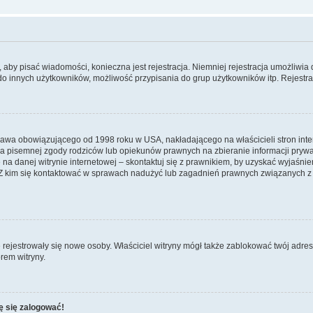
y, aby pisać wiadomości, konieczna jest rejestracja. Niemniej rejestracja umożliwia
do innych użytkowników, możliwość przypisania do grup użytkowników itp. Rejestracj
prawa obowiązującego od 1998 roku w USA, nakładającego na właścicieli stron int
ia pisemnej zgody rodziców lub opiekunów prawnych na zbieranie informacji prywa
na danej witrynie internetowej – skontaktuj się z prawnikiem, by uzyskać wyjaśnieni
 kim się kontaktować w sprawach nadużyć lub zagadnień prawnych związanych z t
ie rejestrowały się nowe osoby. Właściciel witryny mógł także zablokować twój adre
rem witryny.
ę się zalogować!