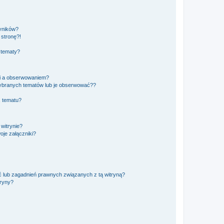
yników?
stronę?!
 tematy?
ki a obserwowaniem?
ybranych tematów lub je obserwować??
, tematu?
 witrynie?
je załączniki?
 lub zagadnień prawnych związanych z tą witryną?
tryny?