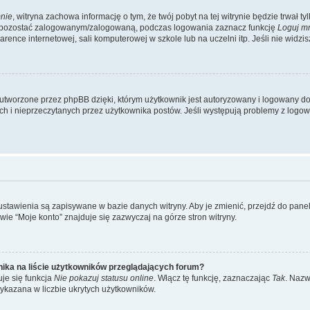
nie
, witryna zachowa informację o tym, że twój pobyt na tej witrynie będzie trwał t
y pozostać zalogowanym/zalogowaną, podczas logowania zaznacz funkcję
Loguj m
ence internetowej, sali komputerowej w szkole lub na uczelni itp. Jeśli nie widzisz t
utworzone przez phpBB dzięki, którym użytkownik jest autoryzowany i logowany do w
ych i nieprzeczytanych przez użytkownika postów. Jeśli występują problemy z lo
 ustawienia są zapisywane w bazie danych witryny. Aby je zmienić, przejdź do p
ie “Moje konto” znajduje się zazwyczaj na górze stron witryny.
ika na liście użytkowników przeglądających forum?
je się funkcja
Nie pokazuj statusu online
. Włącz tę funkcję, zaznaczając
Tak
. Nazw
wykazana w liczbie ukrytych użytkowników.