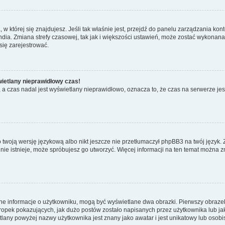
ta, w której się znajdujesz. Jeśli tak właśnie jest, przejdź do panelu zarządzania k
dia. Zmiana strefy czasowej, tak jak i większości ustawień, może zostać wykonana 
się zarejestrować.
wietlany nieprawidłowy czas!
a czas nadal jest wyświetlany nieprawidłowo, oznacza to, że czas na serwerze jes
 twoją wersję językową albo nikt jeszcze nie przetłumaczył phpBB3 na twój język. 
a nie istnieje, może spróbujesz go utworzyć. Więcej informacji na ten temat można 
ane informacje o użytkowniku, mogą być wyświetlane dwa obrazki. Pierwszy obrazek
pek pokazujących, jak dużo postów zostało napisanych przez użytkownika lub jaki j
lany powyżej nazwy użytkownika jest znany jako awatar i jest unikatowy lub osobi