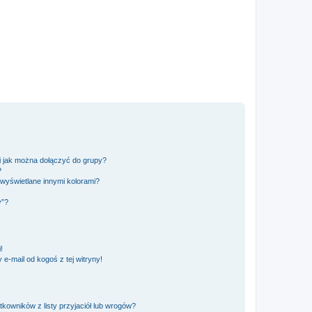
 i jak można dołączyć do grupy?
?
wyświetlane innymi kolorami?
y”?
!
e-mail od kogoś z tej witryny!
owników z listy przyjaciół lub wrogów?