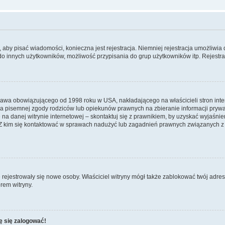
y, aby pisać wiadomości, konieczna jest rejestracja. Niemniej rejestracja umożliwia
do innych użytkowników, możliwość przypisania do grup użytkowników itp. Rejestracj
prawa obowiązującego od 1998 roku w USA, nakładającego na właścicieli stron int
ia pisemnej zgody rodziców lub opiekunów prawnych na zbieranie informacji prywa
na danej witrynie internetowej – skontaktuj się z prawnikiem, by uzyskać wyjaśnieni
 kim się kontaktować w sprawach nadużyć lub zagadnień prawnych związanych z t
ie rejestrowały się nowe osoby. Właściciel witryny mógł także zablokować twój adre
rem witryny.
ę się zalogować!