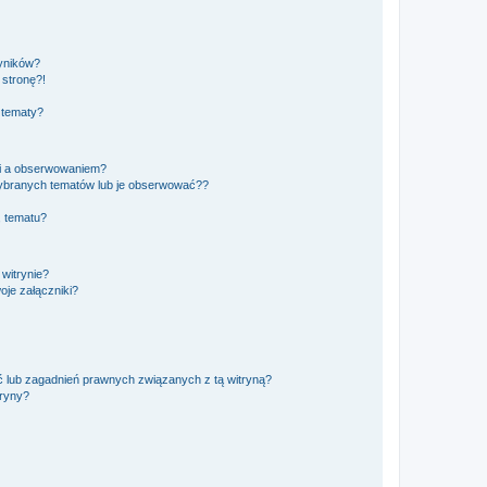
yników?
stronę?!
 tematy?
ki a obserwowaniem?
ybranych tematów lub je obserwować??
, tematu?
 witrynie?
je załączniki?
 lub zagadnień prawnych związanych z tą witryną?
tryny?