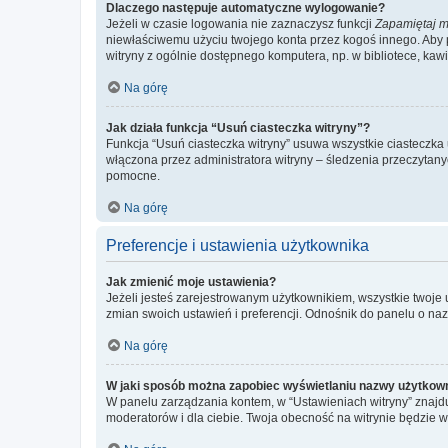
Dlaczego następuje automatyczne wylogowanie?
Jeżeli w czasie logowania nie zaznaczysz funkcji
Zapamiętaj m
niewłaściwemu użyciu twojego konta przez kogoś innego. Ab
witryny z ogólnie dostępnego komputera, np. w bibliotece, kawiar
Na górę
Jak działa funkcja “Usuń ciasteczka witryny”?
Funkcja “Usuń ciasteczka witryny” usuwa wszystkie ciasteczka 
włączona przez administratora witryny – śledzenia przeczytan
pomocne.
Na górę
Preferencje i ustawienia użytkownika
Jak zmienić moje ustawienia?
Jeżeli jesteś zarejestrowanym użytkownikiem, wszystkie twoje
zmian swoich ustawień i preferencji. Odnośnik do panelu o nazw
Na górę
W jaki sposób można zapobiec wyświetlaniu nazwy użytkown
W panelu zarządzania kontem, w “Ustawieniach witryny” znajdu
moderatorów i dla ciebie. Twoja obecność na witrynie będzie 