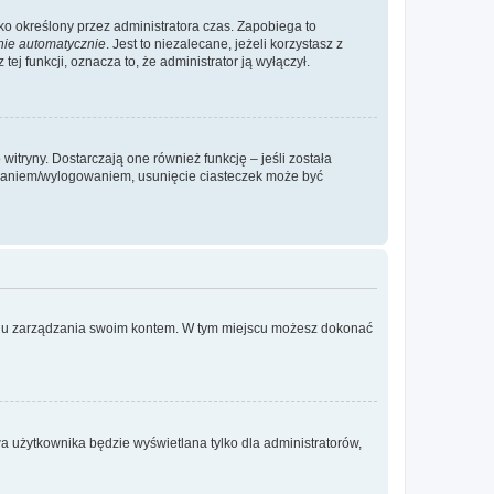
ylko określony przez administratora czas. Zapobiega to
nie automatycznie
. Jest to niezalecane, jeżeli korzystasz z
ej funkcji, oznacza to, że administrator ją wyłączył.
itryny. Dostarczają one również funkcję – jeśli została
gowaniem/wylogowaniem, usunięcie ciasteczek może być
anelu zarządzania swoim kontem. W tym miejscu możesz dokonać
a użytkownika będzie wyświetlana tylko dla administratorów,