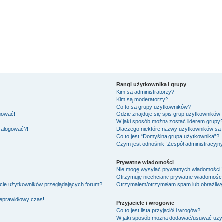
Rangi użytkownika i grupy
Kim są administratorzy?
Kim są moderatorzy?
Co to są grupy użytkowników?
ogować!
Gdzie znajduje się spis grup użytkowników
W jaki sposób można zostać liderem grupy
 zalogować?!
Dlaczego niektóre nazwy użytkowników są 
Co to jest “Domyślna grupa użytkownika”?
Czym jest odnośnik “Zespół administracyjn
Prywatne wiadomości
Nie mogę wysyłać prywatnych wiadomości!
Otrzymuję niechciane prywatne wiadomości
ście użytkowników przeglądających forum?
Otrzymałem/otrzymałam spam lub obraźliwy 
ieprawidłowy czas!
Przyjaciele i wrogowie
Co to jest lista przyjaciół i wrogów?
W jaki sposób można dodawać/usuwać użytk