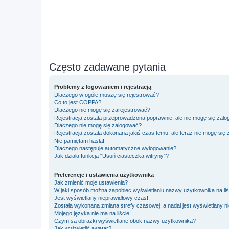
Często zadawane pytania
Problemy z logowaniem i rejestracją
Dlaczego w ogóle muszę się rejestrować?
Co to jest COPPA?
Dlaczego nie mogę się zarejestrować?
Rejestracja została przeprowadzona poprawnie, ale nie mogę się zal
Dlaczego nie mogę się zalogować?
Rejestracja została dokonana jakiś czas temu, ale teraz nie mogę się
Nie pamiętam hasła!
Dlaczego następuje automatyczne wylogowanie?
Jak działa funkcja “Usuń ciasteczka witryny”?
Preferencje i ustawienia użytkownika
Jak zmienić moje ustawienia?
W jaki sposób można zapobiec wyświetlaniu nazwy użytkownika na li
Jest wyświetlany nieprawidłowy czas!
Została wykonana zmiana strefy czasowej, a nadal jest wyświetlany n
Mojego języka nie ma na liście!
Czym są obrazki wyświetlane obok nazwy użytkownika?
Jak wyświetlić awatar?