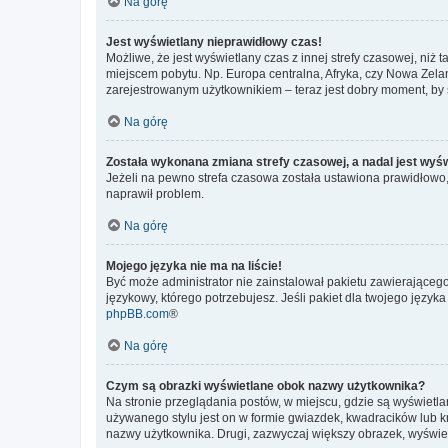
Na górę
Jest wyświetlany nieprawidłowy czas!
Możliwe, że jest wyświetlany czas z innej strefy czasowej, niż 
miejscem pobytu. Np. Europa centralna, Afryka, czy Nowa Zelan
zarejestrowanym użytkownikiem – teraz jest dobry moment, by 
Na górę
Została wykonana zmiana strefy czasowej, a nadal jest wyś
Jeżeli na pewno strefa czasowa została ustawiona prawidłowo, 
naprawił problem.
Na górę
Mojego języka nie ma na liście!
Być może administrator nie zainstalował pakietu zawierającego
językowy, którego potrzebujesz. Jeśli pakiet dla twojego język
phpBB.com
®
Na górę
Czym są obrazki wyświetlane obok nazwy użytkownika?
Na stronie przeglądania postów, w miejscu, gdzie są wyświetl
używanego stylu jest on w formie gwiazdek, kwadracików lub kro
nazwy użytkownika. Drugi, zazwyczaj większy obrazek, wyświet