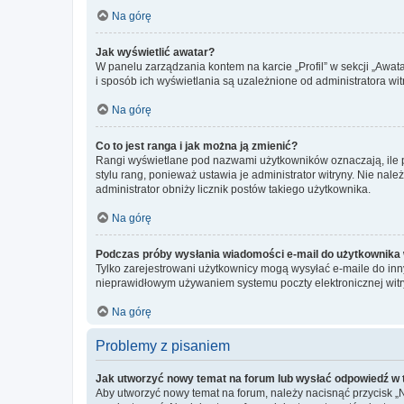
Na górę
Jak wyświetlić awatar?
W panelu zarządzania kontem na karcie „Profil” w sekcji „Awat
i sposób ich wyświetlania są uzależnione od administratora wit
Na górę
Co to jest ranga i jak można ją zmienić?
Rangi wyświetlane pod nazwami użytkowników oznaczają, ile po
stylu rang, ponieważ ustawia je administrator witryny. Nie należ
administrator obniży licznik postów takiego użytkownika.
Na górę
Podczas próby wysłania wiadomości e-mail do użytkownika 
Tylko zarejestrowani użytkownicy mogą wysyłać e-maile do inny
nieprawidłowym używaniem systemu poczty elektronicznej wit
Na górę
Problemy z pisaniem
Jak utworzyć nowy temat na forum lub wysłać odpowiedź w
Aby utworzyć nowy temat na forum, należy nacisnąć przycisk 