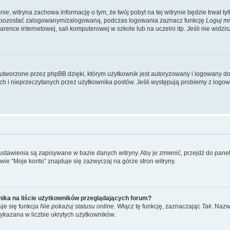
nie
, witryna zachowa informację o tym, że twój pobyt na tej witrynie będzie trwał t
y pozostać zalogowanym/zalogowaną, podczas logowania zaznacz funkcję
Loguj m
ence internetowej, sali komputerowej w szkole lub na uczelni itp. Jeśli nie widzisz t
utworzone przez phpBB dzięki, którym użytkownik jest autoryzowany i logowany do w
ych i nieprzeczytanych przez użytkownika postów. Jeśli występują problemy z lo
 ustawienia są zapisywane w bazie danych witryny. Aby je zmienić, przejdź do p
ie “Moje konto” znajduje się zazwyczaj na górze stron witryny.
ika na liście użytkowników przeglądających forum?
je się funkcja
Nie pokazuj statusu online
. Włącz tę funkcję, zaznaczając
Tak
. Nazw
wykazana w liczbie ukrytych użytkowników.