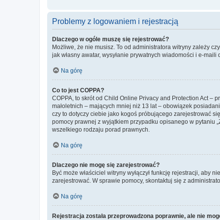
Problemy z logowaniem i rejestracją
Dlaczego w ogóle muszę się rejestrować?
Możliwe, że nie musisz. To od administratora witryny zależy cz
jak własny awatar, wysyłanie prywatnych wiadomości i e-maili 
Na górę
Co to jest COPPA?
COPPA, to skrót od Child Online Privacy and Protection Act – 
małoletnich – mających mniej niż 13 lat – obowiązek posiadan
czy to dotyczy ciebie jako kogoś próbującego zarejestrować się 
pomocy prawnej z wyjątkiem przypadku opisanego w pytaniu „Z
wszelkiego rodzaju porad prawnych.
Na górę
Dlaczego nie mogę się zarejestrować?
Być może właściciel witryny wyłączył funkcję rejestracji, aby n
zarejestrować. W sprawie pomocy, skontaktuj się z administrato
Na górę
Rejestracja została przeprowadzona poprawnie, ale nie mog