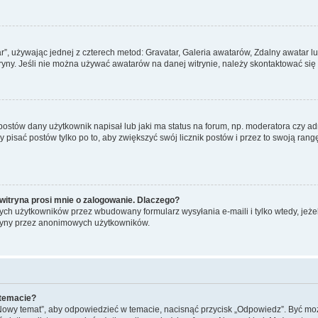
ar”, używając jednej z czterech metod: Gravatar, Galeria awatarów, Zdalny awatar 
ryny. Jeśli nie można używać awatarów na danej witrynie, należy skontaktować się 
stów dany użytkownik napisał lub jaki ma status na forum, np. moderatora czy a
y pisać postów tylko po to, aby zwiększyć swój licznik postów i przez to swoją rangę
witryna prosi mnie o zalogowanie. Dlaczego?
ch użytkowników przez wbudowany formularz wysyłania e-maili i tylko wtedy, jeżeli
ryny przez anonimowych użytkowników.
 temacie?
„Nowy temat”, aby odpowiedzieć w temacie, nacisnąć przycisk „Odpowiedz”. Być mo