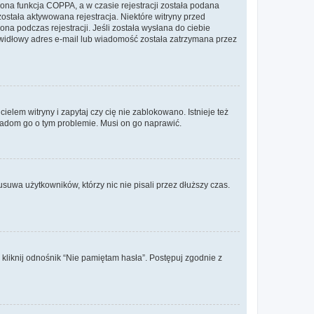
ona funkcja COPPA, a w czasie rejestracji została podana
została aktywowana rejestracja. Niektóre witryny przed
na podczas rejestracji. Jeśli została wysłana do ciebie
rawidłowy adres e-mail lub wiadomość została zatrzymana przez
elem witryny i zapytaj czy cię nie zablokowano. Istnieje też
wiadom go o tym problemie. Musi on go naprawić.
suwa użytkowników, którzy nic nie pisali przez dłuższy czas.
liknij odnośnik “Nie pamiętam hasła”. Postępuj zgodnie z