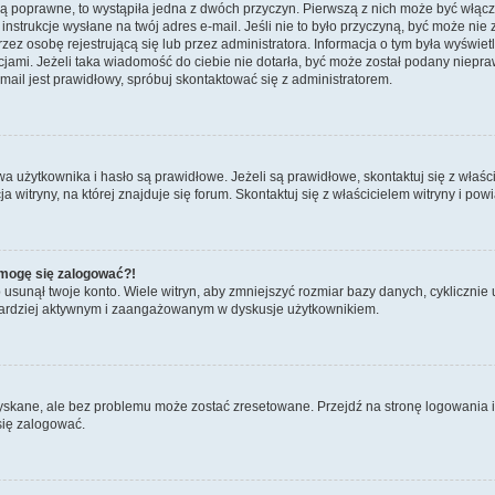
są poprawne, to wystąpiła jedna z dwóch przyczyn. Pierwszą z nich może być włącz
nstrukcje wysłane na twój adres e-mail. Jeśli nie to było przyczyną, być może nie 
 osobę rejestrującą się lub przez administratora. Informacja o tym była wyświetlo
kcjami. Jeżeli taka wiadomość do ciebie nie dotarła, być może został podany niep
mail jest prawidłowy, spróbuj skontaktować się z administratorem.
żytkownika i hasło są prawidłowe. Jeżeli są prawidłowe, skontaktuj się z właścici
itryny, na której znajduje się forum. Skontaktuj się z właścicielem witryny i po
e mogę się zalogować?!
sunął twoje konto. Wiele witryn, aby zmniejszyć rozmiar bazy danych, cyklicznie u
dź bardziej aktywnym i zaangażowanym w dyskusje użytkownikiem.
kane, ale bez problemu może zostać zresetowane. Przejdź na stronę logowania i k
się zalogować.