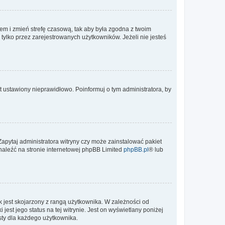
ontem i zmień strefę czasową, tak aby była zgodna z twoim
tylko przez zarejestrowanych użytkowników. Jeżeli nie jesteś
t ustawiony nieprawidłowo. Poinformuj o tym administratora, by
Zapytaj administratora witryny czy może zainstalować pakiet
znaleźć na stronie internetowej phpBB Limited
phpBB.pl
® lub
 jest skojarzony z rangą użytkownika. W zależności od
est jego status na tej witrynie. Jest on wyświetlany poniżej
sty dla każdego użytkownika.