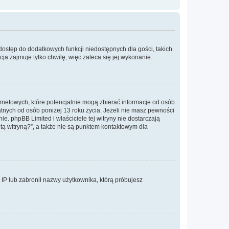
 dostęp do dodatkowych funkcji niedostępnych dla gości, takich
a zajmuje tylko chwilę, więc zaleca się jej wykonanie.
ernetowych, które potencjalnie mogą zbierać informacje od osób
tnych od osób poniżej 13 roku życia. Jeżeli nie masz pewności
e. phpBB Limited i właściciele tej witryny nie dostarczają
ą witryną?”, a także nie są punktem kontaktowym dla
s IP lub zabronił nazwy użytkownika, którą próbujesz