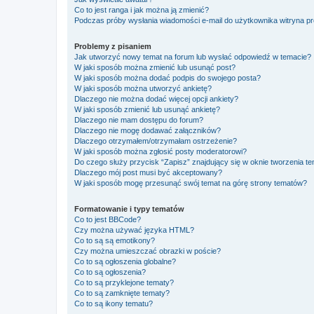
Co to jest ranga i jak można ją zmienić?
Podczas próby wysłania wiadomości e-mail do użytkownika witryna pr
Problemy z pisaniem
Jak utworzyć nowy temat na forum lub wysłać odpowiedź w temacie?
W jaki sposób można zmienić lub usunąć post?
W jaki sposób można dodać podpis do swojego posta?
W jaki sposób można utworzyć ankietę?
Dlaczego nie można dodać więcej opcji ankiety?
W jaki sposób zmienić lub usunąć ankietę?
Dlaczego nie mam dostępu do forum?
Dlaczego nie mogę dodawać załączników?
Dlaczego otrzymałem/otrzymałam ostrzeżenie?
W jaki sposób można zgłosić posty moderatorowi?
Do czego służy przycisk “Zapisz” znajdujący się w oknie tworzenia t
Dlaczego mój post musi być akceptowany?
W jaki sposób mogę przesunąć swój temat na górę strony tematów?
Formatowanie i typy tematów
Co to jest BBCode?
Czy można używać języka HTML?
Co to są są emotikony?
Czy można umieszczać obrazki w poście?
Co to są ogłoszenia globalne?
Co to są ogłoszenia?
Co to są przyklejone tematy?
Co to są zamknięte tematy?
Co to są ikony tematu?