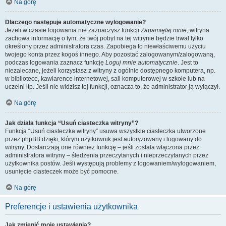
Na górę
Dlaczego następuje automatyczne wylogowanie?
Jeżeli w czasie logowania nie zaznaczysz funkcji
Zapamiętaj mnie
, witryna
zachowa informację o tym, że twój pobyt na tej witrynie będzie trwał tylko
określony przez administratora czas. Zapobiega to niewłaściwemu użyciu
twojego konta przez kogoś innego. Aby pozostać zalogowanym/zalogowaną,
podczas logowania zaznacz funkcję
Loguj mnie automatycznie
. Jest to
niezalecane, jeżeli korzystasz z witryny z ogólnie dostępnego komputera, np.
w bibliotece, kawiarence internetowej, sali komputerowej w szkole lub na
uczelni itp. Jeśli nie widzisz tej funkcji, oznacza to, że administrator ją wyłączył.
Na górę
Jak działa funkcja “Usuń ciasteczka witryny”?
Funkcja “Usuń ciasteczka witryny” usuwa wszystkie ciasteczka utworzone
przez phpBB dzięki, którym użytkownik jest autoryzowany i logowany do
witryny. Dostarczają one również funkcję – jeśli została włączona przez
administratora witryny – śledzenia przeczytanych i nieprzeczytanych przez
użytkownika postów. Jeśli występują problemy z logowaniem/wylogowaniem,
usunięcie ciasteczek może być pomocne.
Na górę
Preferencje i ustawienia użytkownika
Jak zmienić moje ustawienia?