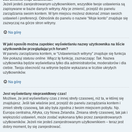
Jeżeli jesteś zarejestrowanym użytkownikiem, wszystkie twoje ustawienia są
zapisywane w bazie danych witryny. Aby je zmienić, przejdź do panelu
zarządzania swoim kontem. W tym miejscu możesz dokonać zmian swoich
ustawień i preferencji. Odnośnik do panelu o nazwie “Moje konto” znajduje się
zazwyczaj na górze stron witryny.
Na górę
W jaki sposób można zapobiec wyświetlaniu nazwy użytkownika na liście
użytkowników przeglądających forum?
W panelu zarządzania kontem, w “Ustawieniach witryny” znajduje się funkcja
Nie pokazuj statusu online
. Włącz tę funkcję, zaznaczając
Tak
. Nazwa
użytkownika będzie wyświetlana tylko dla administratorów, moderatorów i dla
ciebie. Twoja obecność na witrynie będzie wykazana w liczbie ukrytych
użytkowników.
Na górę
Jest wyświetlany nieprawidłowy czas!
Możliwe, że jest wyświetlany czas z innej strefy czasowej, niż ta, w której się
znajdujesz. Jeśli tak właśnie jest, przejdź do panelu zarządzania kontem i
zmień strefę czasową, tak aby była zgodna z twoim miejscem pobytu. Np.
Europa centralna, Afryka, czy Nowa Zelandia. Zmiana strefy czasowej, tak jak i
większości ustawień, może zostać wykonana tylko przez zarejestrowanych
użytkowników. Jeżeli nie jesteś zarejestrowanym użytkownikiem – teraz jest
dobry moment, by się zarejestrować.