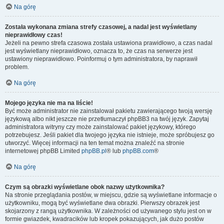
Na górę
Została wykonana zmiana strefy czasowej, a nadal jest wyświetlany
nieprawidłowy czas!
Jeżeli na pewno strefa czasowa została ustawiona prawidłowo, a czas nadal
jest wyświetlany nieprawidłowo, oznacza to, że czas na serwerze jest
ustawiony nieprawidłowo. Poinformuj o tym administratora, by naprawił
problem.
Na górę
Mojego języka nie ma na liście!
Być może administrator nie zainstalował pakietu zawierającego twoją wersję
językową albo nikt jeszcze nie przetłumaczył phpBB3 na twój język. Zapytaj
administratora witryny czy może zainstalować pakiet językowy, którego
potrzebujesz. Jeśli pakiet dla twojego języka nie istnieje, może spróbujesz go
utworzyć. Więcej informacji na ten temat można znaleźć na stronie
internetowej phpBB Limited
phpBB.pl
® lub
phpBB.com
®
Na górę
Czym są obrazki wyświetlane obok nazwy użytkownika?
Na stronie przeglądania postów, w miejscu, gdzie są wyświetlane informacje o
użytkowniku, mogą być wyświetlane dwa obrazki. Pierwszy obrazek jest
skojarzony z rangą użytkownika. W zależności od używanego stylu jest on w
formie gwiazdek, kwadracików lub kropek pokazujących, jak dużo postów