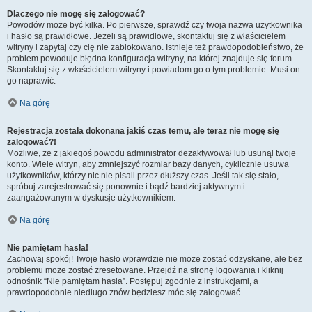
Dlaczego nie mogę się zalogować?
Powodów może być kilka. Po pierwsze, sprawdź czy twoja nazwa użytkownika
i hasło są prawidłowe. Jeżeli są prawidłowe, skontaktuj się z właścicielem
witryny i zapytaj czy cię nie zablokowano. Istnieje też prawdopodobieństwo, że
problem powoduje błędna konfiguracja witryny, na której znajduje się forum.
Skontaktuj się z właścicielem witryny i powiadom go o tym problemie. Musi on
go naprawić.
Na górę
Rejestracja została dokonana jakiś czas temu, ale teraz nie mogę się
zalogować?!
Możliwe, że z jakiegoś powodu administrator dezaktywował lub usunął twoje
konto. Wiele witryn, aby zmniejszyć rozmiar bazy danych, cyklicznie usuwa
użytkowników, którzy nic nie pisali przez dłuższy czas. Jeśli tak się stało,
spróbuj zarejestrować się ponownie i bądź bardziej aktywnym i
zaangażowanym w dyskusje użytkownikiem.
Na górę
Nie pamiętam hasła!
Zachowaj spokój! Twoje hasło wprawdzie nie może zostać odzyskane, ale bez
problemu może zostać zresetowane. Przejdź na stronę logowania i kliknij
odnośnik “Nie pamiętam hasła”. Postępuj zgodnie z instrukcjami, a
prawdopodobnie niedługo znów będziesz móc się zalogować.