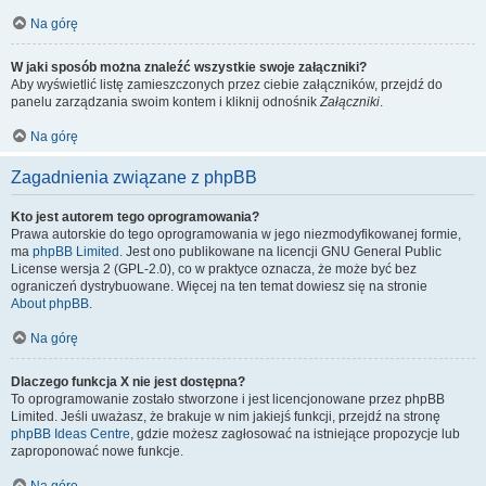
Na górę
W jaki sposób można znaleźć wszystkie swoje załączniki?
Aby wyświetlić listę zamieszczonych przez ciebie załączników, przejdź do
panelu zarządzania swoim kontem i kliknij odnośnik
Załączniki
.
Na górę
Zagadnienia związane z phpBB
Kto jest autorem tego oprogramowania?
Prawa autorskie do tego oprogramowania w jego niezmodyfikowanej formie,
ma
phpBB Limited
. Jest ono publikowane na licencji GNU General Public
License wersja 2 (GPL-2.0), co w praktyce oznacza, że może być bez
ograniczeń dystrybuowane. Więcej na ten temat dowiesz się na stronie
About phpBB
.
Na górę
Dlaczego funkcja X nie jest dostępna?
To oprogramowanie zostało stworzone i jest licencjonowane przez phpBB
Limited. Jeśli uważasz, że brakuje w nim jakiejś funkcji, przejdź na stronę
phpBB Ideas Centre
, gdzie możesz zagłosować na istniejące propozycje lub
zaproponować nowe funkcje.