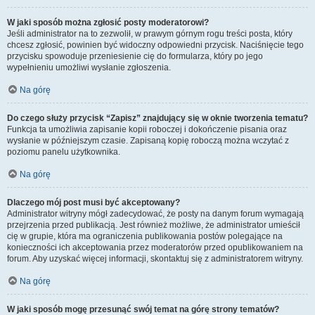
W jaki sposób można zgłosić posty moderatorowi?
Jeśli administrator na to zezwolił, w prawym górnym rogu treści posta, który
chcesz zgłosić, powinien być widoczny odpowiedni przycisk. Naciśnięcie tego
przycisku spowoduje przeniesienie cię do formularza, który po jego
wypełnieniu umożliwi wysłanie zgłoszenia.
Na górę
Do czego służy przycisk “Zapisz” znajdujący się w oknie tworzenia tematu?
Funkcja ta umożliwia zapisanie kopii roboczej i dokończenie pisania oraz
wysłanie w późniejszym czasie. Zapisaną kopię roboczą można wczytać z
poziomu panelu użytkownika.
Na górę
Dlaczego mój post musi być akceptowany?
Administrator witryny mógł zadecydować, że posty na danym forum wymagają
przejrzenia przed publikacją. Jest również możliwe, że administrator umieścił
cię w grupie, która ma ograniczenia publikowania postów polegające na
konieczności ich akceptowania przez moderatorów przed opublikowaniem na
forum. Aby uzyskać więcej informacji, skontaktuj się z administratorem witryny.
Na górę
W jaki sposób mogę przesunąć swój temat na górę strony tematów?