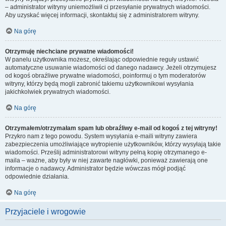
– administrator witryny uniemożliwił ci przesyłanie prywatnych wiadomości.
Aby uzyskać więcej informacji, skontaktuj się z administratorem witryny.
Na górę
Otrzymuję niechciane prywatne wiadomości!
W panelu użytkownika możesz, określając odpowiednie reguły ustawić
automatyczne usuwanie wiadomości od danego nadawcy. Jeżeli otrzymujesz
od kogoś obraźliwe prywatne wiadomości, poinformuj o tym moderatorów
witryny, którzy będą mogli zabronić takiemu użytkownikowi wysyłania
jakichkolwiek prywatnych wiadomości.
Na górę
Otrzymałem/otrzymałam spam lub obraźliwy e-mail od kogoś z tej witryny!
Przykro nam z tego powodu. System wysyłania e-maili witryny zawiera
zabezpieczenia umożliwiające wytropienie użytkowników, którzy wysyłają takie
wiadomości. Prześlij administratorowi witryny pełną kopię otrzymanego e-
maila – ważne, aby były w niej zawarte nagłówki, ponieważ zawierają one
informacje o nadawcy. Administrator będzie wówczas mógł podjąć
odpowiednie działania.
Na górę
Przyjaciele i wrogowie