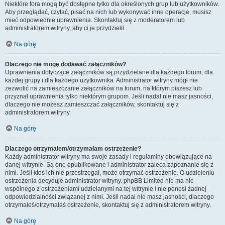
Niektóre fora mogą być dostępne tylko dla określonych grup lub użytkowników.
Aby przeglądać, czytać, pisać na nich lub wykonywać inne operacje, musisz
mieć odpowiednie uprawnienia. Skontaktuj się z moderatorem lub
administratorem witryny, aby ci je przydzielił.
Na górę
Dlaczego nie mogę dodawać załączników?
Uprawnienia dotyczące załączników są przydzielane dla każdego forum, dla
każdej grupy i dla każdego użytkownika. Administrator witryny mógł nie
zezwolić na zamieszczanie załączników na forum, na którym piszesz lub
przyznał uprawnienia tylko niektórym grupom. Jeśli nadal nie masz jasności,
dlaczego nie możesz zamieszczać załączników, skontaktuj się z
administratorem witryny.
Na górę
Dlaczego otrzymałem/otrzymałam ostrzeżenie?
Każdy administrator witryny ma swoje zasady i regulaminy obowiązujące na
danej witrynie. Są one opublikowane i administrator zaleca zapoznanie się z
nimi. Jeśli ktoś ich nie przestrzegał, może otrzymać ostrzeżenie. O udzieleniu
ostrzeżenia decyduje administrator witryny. phpBB Limited nie ma nic
wspólnego z ostrzeżeniami udzielanymi na tej witrynie i nie ponosi żadnej
odpowiedzialności związanej z nimi. Jeśli nadal nie masz jasności, dlaczego
otrzymałeś/otrzymałaś ostrzeżenie, skontaktuj się z administratorem witryny.
Na górę