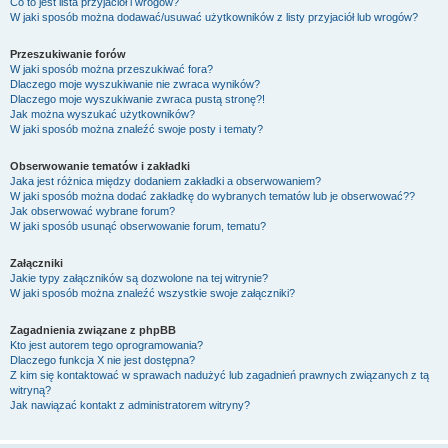
Co to jest lista przyjaciół i wrogów?
W jaki sposób można dodawać/usuwać użytkowników z listy przyjaciół lub wrogów?
Przeszukiwanie forów
W jaki sposób można przeszukiwać fora?
Dlaczego moje wyszukiwanie nie zwraca wyników?
Dlaczego moje wyszukiwanie zwraca pustą stronę?!
Jak można wyszukać użytkowników?
W jaki sposób można znaleźć swoje posty i tematy?
Obserwowanie tematów i zakładki
Jaka jest różnica między dodaniem zakładki a obserwowaniem?
W jaki sposób można dodać zakładkę do wybranych tematów lub je obserwować??
Jak obserwować wybrane forum?
W jaki sposób usunąć obserwowanie forum, tematu?
Załączniki
Jakie typy załączników są dozwolone na tej witrynie?
W jaki sposób można znaleźć wszystkie swoje załączniki?
Zagadnienia związane z phpBB
Kto jest autorem tego oprogramowania?
Dlaczego funkcja X nie jest dostępna?
Z kim się kontaktować w sprawach nadużyć lub zagadnień prawnych związanych z tą
witryną?
Jak nawiązać kontakt z administratorem witryny?