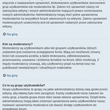
włącznie z nadawaniem uprawnień, blokowaniem użytkowników, tworzeniem
grup użytkowników lub moderatorów itp. Zakres ich uprawnień zależy od
założyciela witryny i innych administratorów mających prawo nominowania
nowych administratorów. Administratorzy mogą mieć pełne uprawnienia
moderatorów na wszystkich forach utworzonych na witrynie. Zakres uprawnień
moderacyjnych uzależniony jest od uprawnień nadanych przez założyciela
witryny.
Na górę
Kim są moderatorzy?
Moderatorzy są użytkownikami albo też grupami użytkowników, których
zadaniem jest codzienne przeglądanie forów. Mają oni możliwość zmiany
treści lub usuwania postów, a także blokowania, odblokowywania,
przenoszenia, usuwania i dzielenia tematów na forum, które moderują. Z
reguły moderatorzy czuwają, aby użytkownicy pisali na temat oraz nie
publikowali niewłaściwych i obraźliwych materiałów.
Na górę
Co to są grupy użytkowników?
Grupy użytkowników, to grupy, na jakie administratorzy dzielą całą społeczność
witryny, aby łatwiej było nimi zarządzać. Każdy użytkownik może należeć do
wielu grup, a każda grupa może mieć swoje własne uprawnienia. Dzięki temu
administratorzy mogą łatwo zmieniać uprawnienia wielu użytkowników naraz,
nadawać uprawnienia moderatora lub dawać dostęp użytkownikom do
prywatnego forum.