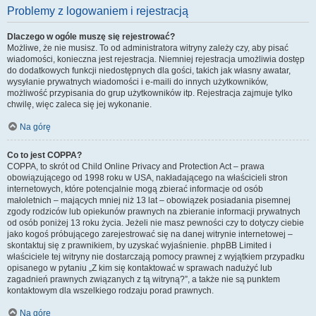
Problemy z logowaniem i rejestracją
Dlaczego w ogóle muszę się rejestrować?
Możliwe, że nie musisz. To od administratora witryny zależy czy, aby pisać
wiadomości, konieczna jest rejestracja. Niemniej rejestracja umożliwia dostęp
do dodatkowych funkcji niedostępnych dla gości, takich jak własny awatar,
wysyłanie prywatnych wiadomości i e-maili do innych użytkowników,
możliwość przypisania do grup użytkowników itp. Rejestracja zajmuje tylko
chwilę, więc zaleca się jej wykonanie.
Na górę
Co to jest COPPA?
COPPA, to skrót od Child Online Privacy and Protection Act – prawa
obowiązującego od 1998 roku w USA, nakładającego na właścicieli stron
internetowych, które potencjalnie mogą zbierać informacje od osób
małoletnich – mających mniej niż 13 lat – obowiązek posiadania pisemnej
zgody rodziców lub opiekunów prawnych na zbieranie informacji prywatnych
od osób poniżej 13 roku życia. Jeżeli nie masz pewności czy to dotyczy ciebie
jako kogoś próbującego zarejestrować się na danej witrynie internetowej –
skontaktuj się z prawnikiem, by uzyskać wyjaśnienie. phpBB Limited i
właściciele tej witryny nie dostarczają pomocy prawnej z wyjątkiem przypadku
opisanego w pytaniu „Z kim się kontaktować w sprawach nadużyć lub
zagadnień prawnych związanych z tą witryną?”, a także nie są punktem
kontaktowym dla wszelkiego rodzaju porad prawnych.
Na górę