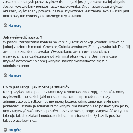
zostało napisanych przez użytkownika lub jaki jest jego status na tej witrynie.
Jest on wyświetlany poniżej nazwy użytkownika. Drugi, zazwyczaj większy
obrazek, wyświetlany powyżej nazwy użytkownika jest znany jako awatar i jest
unikatowy lub osobisty dla każdego użytkownika.
Na górę
Jak wyświetlić awatar?
W panelu zarządzania kontem na karcie „Profil” w sekcji „Awatar”, używając
jednej z czterech metod: Gravatar, Galeria awatarów, Zdalny awatar lub Prześlij
awatar, można dodać awatar. Wyświetlanie awatarów i sposób ich
wyświetlania są uzależnione od administratora witryny. Jeśli nie można
używać awatarów na danej witrynie, należy skontaktować się z jej
administratorem.
Na górę
Co to jest ranga i jak można ją zmienić?
Rangi wyświetlane pod nazwami użytkowników oznaczają, ile postów dany
użytkownik napisał lub jaki ma status na forum, np. moderatora czy
administratora. Użytkownicy nie mogą bezpośrednio zmieniać stylu rang,
ponieważ ustawia je administrator witryny. Nie należy pisać postów tylko po to,
aby zwiększyć swój licznik postów i przez to swoją rangę. Większość witryn nie
toleruje takich działań i moderator lub administrator obniży licznik postów
takiego użytkownika.
Na górę