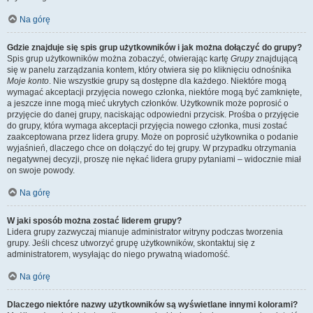
Na górę
Gdzie znajduje się spis grup użytkowników i jak można dołączyć do grupy?
Spis grup użytkowników można zobaczyć, otwierając kartę
Grupy
znajdującą
się w panelu zarządzania kontem, który otwiera się po kliknięciu odnośnika
Moje konto
. Nie wszystkie grupy są dostępne dla każdego. Niektóre mogą
wymagać akceptacji przyjęcia nowego członka, niektóre mogą być zamknięte,
a jeszcze inne mogą mieć ukrytych członków. Użytkownik może poprosić o
przyjęcie do danej grupy, naciskając odpowiedni przycisk. Prośba o przyjęcie
do grupy, która wymaga akceptacji przyjęcia nowego członka, musi zostać
zaakceptowana przez lidera grupy. Może on poprosić użytkownika o podanie
wyjaśnień, dlaczego chce on dołączyć do tej grupy. W przypadku otrzymania
negatywnej decyzji, proszę nie nękać lidera grupy pytaniami – widocznie miał
on swoje powody.
Na górę
W jaki sposób można zostać liderem grupy?
Lidera grupy zazwyczaj mianuje administrator witryny podczas tworzenia
grupy. Jeśli chcesz utworzyć grupę użytkowników, skontaktuj się z
administratorem, wysyłając do niego prywatną wiadomość.
Na górę
Dlaczego niektóre nazwy użytkowników są wyświetlane innymi kolorami?