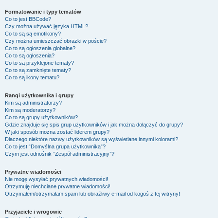
Formatowanie i typy tematów
Co to jest BBCode?
Czy można używać języka HTML?
Co to są są emotikony?
Czy można umieszczać obrazki w poście?
Co to są ogłoszenia globalne?
Co to są ogłoszenia?
Co to są przyklejone tematy?
Co to są zamknięte tematy?
Co to są ikony tematu?
Rangi użytkownika i grupy
Kim są administratorzy?
Kim są moderatorzy?
Co to są grupy użytkowników?
Gdzie znajduje się spis grup użytkowników i jak można dołączyć do grupy?
W jaki sposób można zostać liderem grupy?
Dlaczego niektóre nazwy użytkowników są wyświetlane innymi kolorami?
Co to jest “Domyślna grupa użytkownika”?
Czym jest odnośnik “Zespół administracyjny”?
Prywatne wiadomości
Nie mogę wysyłać prywatnych wiadomości!
Otrzymuję niechciane prywatne wiadomości!
Otrzymałem/otrzymałam spam lub obraźliwy e-mail od kogoś z tej witryny!
Przyjaciele i wrogowie