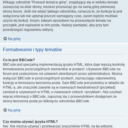
Klikając odnośnik “Przesuń temat w górę”, znajdujący się w widoku tematu
zazwyczaj na dole strony, możesz przesunąć go na samą górę pierwszej
strony forum. Jeśli nie widać takiego odnośnika, oznacza to, że funkcja ta jest
wyłączona lub nie upłynął jeszcze wymagany czas, zanim będzie możliwe
użycie tej funkcji. Innym, łatwym sposobem na przesunięcie tematu na
początek, jest napisanie w nim posta. Należy pamiętać, aby przy tym
przestrzegać regulaminu witryny.
Na górę
Formatowanie i typy tematów
Co to jest BBCode?
BBCode jest specjalną implementacją języka HTML, która daje lepszą kontrolę
formatowania poszczególnych elementów w postach. Używanie BBCode na
forum jest uzależnione od ustawień określanych przez administratora. Można
wyłączyć BBCode w poszczególnych postach, zaznaczając odpowiednią
funkcję w formularzu tworzenia posta. Sam BBCode jest podobny w składni do
HTML-a, ale znaczniki zawarte są w nawiasach kwadratowych [przykład]
zamiast w używanych w HTML-u nawiasach ostrych <przykład>. Aby uzyskać
więcej informacji o BBCode, zapoznaj się z przewodnikiem dostępnym ze
strony tworzenia posta po kliknięciu odnośnika
BBCode
.
Na górę
Czy można używać języka HTML?
Nie. Nie można używać i przetwarzać znaczników HTML na tej witrynie.