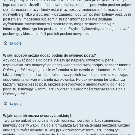
się przy danym poście. Czasami można to zrobić tylko przez pewien czas po
jego napisaniu. Jeżeli ktoś odpowiedział na ten post, pod twoim postem pojawi
się informacja ile razy i kiedy ostatni raz post był zmieniany. Informacja ta
wyświetli się tylko wtedy, jeśli ktoś zamieścił pod tym postem kolejny post. Jeśli
post zmienił moderator lub administrator, informacja ta nie zostanie
wyświetlona. Administratorzy i moderatorzy mogą zostawić notatkę z
informacją, dlaczego ten post zmieniali. Zwykli użytkownicy nie mogą usuwać
postów, gdy ktoś zamieścił pod ich postem nowy post.
Na górę
W jaki sposób można dodać podpis do swojego posta?
Aby dodawać podpis do posta, należy go najpierw utworzyć w panelu
użytkownika. Aby dołączyć do danej wiadomości swój podpis, zaznacz funkcję
Dołącz podpis
znajdującą się w formularzu tworzenia wiadomości. Możesz
także domyślnie dodawać podpis do wszystkich swoich postów, zaznaczając
odpowiednią funkcję w panelu użytkownika. Po uaktywnieniu tej funkcji, za
każdym razem pisząc post, możesz zdecydować o niedodawaniu do niego
podpisu, usuwając w formularzu tworzenia wiadomości zaznaczenie z pola
Dołącz podpis
.
Na górę
W jaki sposób można utworzyć ankietę?
Tworzenie ankiet jest proste. Kiedy tworzysz nowy temat bądź zmieniasz
pierwszy post w wątku, na dole formularza tworzenia tematu będziesz widzieć
etykietę “Utwórz ankietę”. Kliknij ją i w otworzonym formularzu podaj tytuł