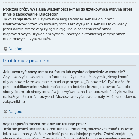
Podczas próby wysłania wiadomości e-mail do użytkownika witryna prosi
mnie o zalogowanie. Dlaczego?
Tylko zarejestrowani użytkownicy mogą wysyłać e-maile do innych
użytkowników przez wbudowany formularz wysyłania e-maili i tylko wtedy,
jeżeli administrator włączył tę funkcję. Ma to zabezpieczać przed
nieprawidłowym używaniem systemu poczty elektronicznej witryny przez
anonimowych użytkowników.
Na górę
Problemy z pisaniem
Jak utworzyć nowy temat na forum lub wysłać odpowiedź w temacie?
Aby utworzyć nowy temat na forum, należy nacisnąć przycisk „Nowy temat”,
aby odpowiedzieć w temacie, nacisnąć przycisk „Odpowiedz”. Być może, że
przed publikowaniem wiadomości trzeba będzie się zarejestrować. Na dole
strony forum lub strony tematów jest wyświetlana lista uprawnień użytkownika
na każdym forum. Na przykład: Możesz tworzyć nowe tematy, Możesz dodawać
załączniki itp.
Na górę
W jaki sposób można zmienić lub usunąć post?
Jeśli nie jesteś administratorem lub moderatorem, możesz zmieniać i usuwać
tylko swoje posty. Możesz zmienić post, naciskając przycisk
Zmień
znajdujący