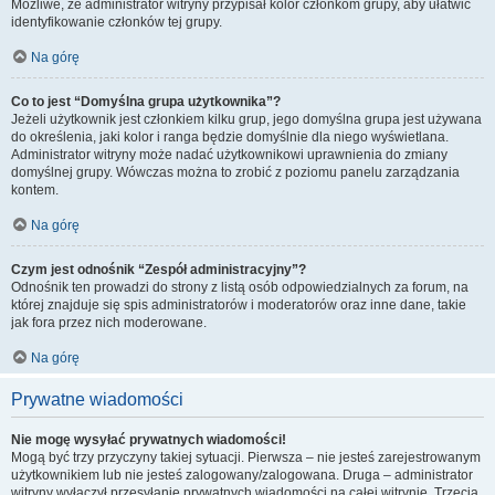
Możliwe, że administrator witryny przypisał kolor członkom grupy, aby ułatwić
identyfikowanie członków tej grupy.
Na górę
Co to jest “Domyślna grupa użytkownika”?
Jeżeli użytkownik jest członkiem kilku grup, jego domyślna grupa jest używana
do określenia, jaki kolor i ranga będzie domyślnie dla niego wyświetlana.
Administrator witryny może nadać użytkownikowi uprawnienia do zmiany
domyślnej grupy. Wówczas można to zrobić z poziomu panelu zarządzania
kontem.
Na górę
Czym jest odnośnik “Zespół administracyjny”?
Odnośnik ten prowadzi do strony z listą osób odpowiedzialnych za forum, na
której znajduje się spis administratorów i moderatorów oraz inne dane, takie
jak fora przez nich moderowane.
Na górę
Prywatne wiadomości
Nie mogę wysyłać prywatnych wiadomości!
Mogą być trzy przyczyny takiej sytuacji. Pierwsza – nie jesteś zarejestrowanym
użytkownikiem lub nie jesteś zalogowany/zalogowana. Druga – administrator
witryny wyłączył przesyłanie prywatnych wiadomości na całej witrynie. Trzecia