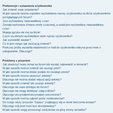
Preferencje i ustawienia użytkownika
Jak zmienić moje ustawienia?
W jaki sposób można zapobiec wyświetlaniu nazwy użytkownika na liście użytkowników
przeglądających forum?
Jest wyświetlany nieprawidłowy czas!
Została wykonana zmiana strefy czasowej, a nadal jest wyświetlany nieprawidłowy
czas!
Mojego języka nie ma na liście!
Czym są obrazki wyświetlane obok nazwy użytkownika?
Jak wyświetlić awatar?
Co to jest ranga i jak można ją zmienić?
Podczas próby wysłania wiadomości e-mail do użytkownika witryna prosi mnie o
zalogowanie. Dlaczego?
Problemy z pisaniem
Jak utworzyć nowy temat na forum lub wysłać odpowiedź w temacie?
W jaki sposób można zmienić lub usunąć post?
W jaki sposób można dodać podpis do swojego posta?
W jaki sposób można utworzyć ankietę?
Dlaczego nie można dodać więcej opcji ankiety?
W jaki sposób zmienić lub usunąć ankietę?
Dlaczego nie mam dostępu do forum?
Dlaczego nie mogę dodawać załączników?
Dlaczego otrzymałem/otrzymałam ostrzeżenie?
W jaki sposób można zgłosić posty moderatorowi?
Do czego służy przycisk “Zapisz” znajdujący się w oknie tworzenia tematu?
Dlaczego mój post musi być akceptowany?
W jaki sposób mogę przesunąć swój temat na górę strony tematów?