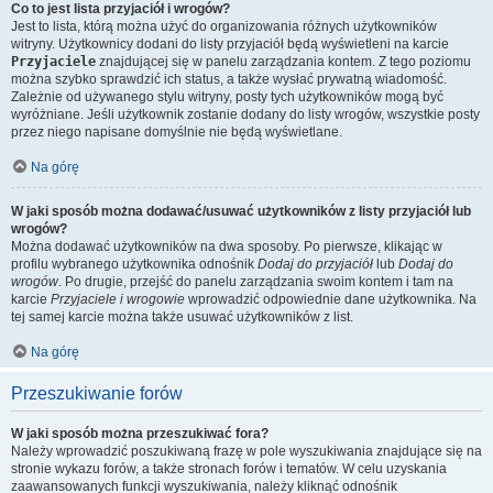
Co to jest lista przyjaciół i wrogów?
Jest to lista, którą można użyć do organizowania różnych użytkowników
witryny. Użytkownicy dodani do listy przyjaciół będą wyświetleni na karcie
Przyjaciele
znajdującej się w panelu zarządzania kontem. Z tego poziomu
można szybko sprawdzić ich status, a także wysłać prywatną wiadomość.
Zależnie od używanego stylu witryny, posty tych użytkowników mogą być
wyróżniane. Jeśli użytkownik zostanie dodany do listy wrogów, wszystkie posty
przez niego napisane domyślnie nie będą wyświetlane.
Na górę
W jaki sposób można dodawać/usuwać użytkowników z listy przyjaciół lub
wrogów?
Można dodawać użytkowników na dwa sposoby. Po pierwsze, klikając w
profilu wybranego użytkownika odnośnik
Dodaj do przyjaciół
lub
Dodaj do
wrogów
. Po drugie, przejść do panelu zarządzania swoim kontem i tam na
karcie
Przyjaciele i wrogowie
wprowadzić odpowiednie dane użytkownika. Na
tej samej karcie można także usuwać użytkowników z list.
Na górę
Przeszukiwanie forów
W jaki sposób można przeszukiwać fora?
Należy wprowadzić poszukiwaną frazę w pole wyszukiwania znajdujące się na
stronie wykazu forów, a także stronach forów i tematów. W celu uzyskania
zaawansowanych funkcji wyszukiwania, należy kliknąć odnośnik