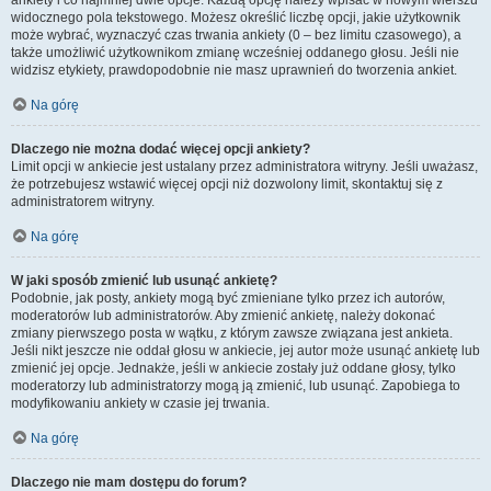
ankiety i co najmniej dwie opcje. Każdą opcję należy wpisać w nowym wierszu
widocznego pola tekstowego. Możesz określić liczbę opcji, jakie użytkownik
może wybrać, wyznaczyć czas trwania ankiety (0 – bez limitu czasowego), a
także umożliwić użytkownikom zmianę wcześniej oddanego głosu. Jeśli nie
widzisz etykiety, prawdopodobnie nie masz uprawnień do tworzenia ankiet.
Na górę
Dlaczego nie można dodać więcej opcji ankiety?
Limit opcji w ankiecie jest ustalany przez administratora witryny. Jeśli uważasz,
że potrzebujesz wstawić więcej opcji niż dozwolony limit, skontaktuj się z
administratorem witryny.
Na górę
W jaki sposób zmienić lub usunąć ankietę?
Podobnie, jak posty, ankiety mogą być zmieniane tylko przez ich autorów,
moderatorów lub administratorów. Aby zmienić ankietę, należy dokonać
zmiany pierwszego posta w wątku, z którym zawsze związana jest ankieta.
Jeśli nikt jeszcze nie oddał głosu w ankiecie, jej autor może usunąć ankietę lub
zmienić jej opcje. Jednakże, jeśli w ankiecie zostały już oddane głosy, tylko
moderatorzy lub administratorzy mogą ją zmienić, lub usunąć. Zapobiega to
modyfikowaniu ankiety w czasie jej trwania.
Na górę
Dlaczego nie mam dostępu do forum?