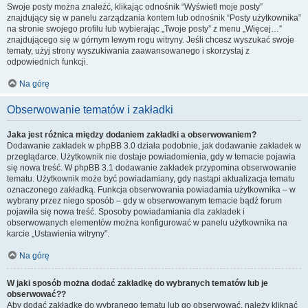
Swoje posty można znaleźć, klikając odnośnik “Wyświetl moje posty”
znajdujący się w panelu zarządzania kontem lub odnośnik “Posty użytkownika”
na stronie swojego profilu lub wybierając „Twoje posty” z menu „Więcej…”
znajdującego się w górnym lewym rogu witryny. Jeśli chcesz wyszukać swoje
tematy, użyj strony wyszukiwania zaawansowanego i skorzystaj z
odpowiednich funkcji.
Na górę
Obserwowanie tematów i zakładki
Jaka jest różnica między dodaniem zakładki a obserwowaniem?
Dodawanie zakładek w phpBB 3.0 działa podobnie, jak dodawanie zakładek w
przeglądarce. Użytkownik nie dostaje powiadomienia, gdy w temacie pojawia
się nowa treść. W phpBB 3.1 dodawanie zakładek przypomina obserwowanie
tematu. Użytkownik może być powiadamiany, gdy nastąpi aktualizacja tematu
oznaczonego zakładką. Funkcja obserwowania powiadamia użytkownika – w
wybrany przez niego sposób – gdy w obserwowanym temacie bądź forum
pojawiła się nowa treść. Sposoby powiadamiania dla zakładek i
obserwowanych elementów można konfigurować w panelu użytkownika na
karcie „Ustawienia witryny”.
Na górę
W jaki sposób można dodać zakładkę do wybranych tematów lub je
obserwować??
Aby dodać zakładkę do wybranego tematu lub go obserwować, należy kliknąć