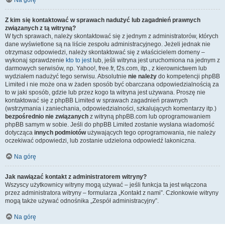
Na górę
Z kim się kontaktować w sprawach nadużyć lub zagadnień prawnych
związanych z tą witryną?
W tych sprawach, należy skontaktować się z jednym z administratorów, których
dane wyświetlone są na liście zespołu administracyjnego. Jeżeli jednak nie
otrzymasz odpowiedzi, należy skontaktować się z właścicielem domeny –
wykonaj sprawdzenie
kto to jest
lub, jeśli witryna jest uruchomiona na jednym z
darmowych serwisów, np. Yahoo!, free.fr, f2s.com, itp., z kierownictwem lub
wydziałem nadużyć tego serwisu. Absolutnie
nie należy
do kompetencji phpBB
Limited i nie może ona w żaden sposób być obarczana odpowiedzialnością za
to w jaki sposób, gdzie lub przez kogo ta witryna jest używana. Proszę nie
kontaktować się z phpBB Limited w sprawach zagadnień prawnych
(wstrzymania i zaniechania, odpowiedzialności, szkalujących komentarzy itp.)
bezpośrednio nie związanych
z witryną phpBB.com lub oprogramowaniem
phpBB samym w sobie. Jeśli do phpBB Limited zostanie wysłana wiadomość
dotycząca
innych podmiotów
używających tego oprogramowania, nie należy
oczekiwać odpowiedzi, lub zostanie udzielona odpowiedź lakoniczna.
Na górę
Jak nawiązać kontakt z administratorem witryny?
Wszyscy użytkownicy witryny mogą używać – jeśli funkcja ta jest włączona
przez administratora witryny – formularza „Kontakt z nami”. Członkowie witryny
mogą także używać odnośnika „Zespół administracyjny”.
Na górę