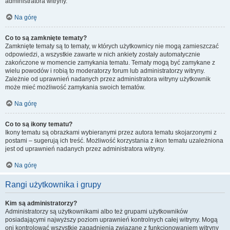
administratora witryny.
Na górę
Co to są zamknięte tematy?
Zamknięte tematy są to tematy, w których użytkownicy nie mogą zamieszczać
odpowiedzi, a wszystkie zawarte w nich ankiety zostały automatycznie
zakończone w momencie zamykania tematu. Tematy mogą być zamykane z
wielu powodów i robią to moderatorzy forum lub administratorzy witryny.
Zależnie od uprawnień nadanych przez administratora witryny użytkownik
może mieć możliwość zamykania swoich tematów.
Na górę
Co to są ikony tematu?
Ikony tematu są obrazkami wybieranymi przez autora tematu skojarzonymi z
postami – sugerują ich treść. Możliwość korzystania z ikon tematu uzależniona
jest od uprawnień nadanych przez administratora witryny.
Na górę
Rangi użytkownika i grupy
Kim są administratorzy?
Administratorzy są użytkownikami albo też grupami użytkowników
posiadającymi najwyższy poziom uprawnień kontrolnych całej witryny. Mogą
oni kontrolować wszystkie zagadnienia związane z funkcjonowaniem witryny