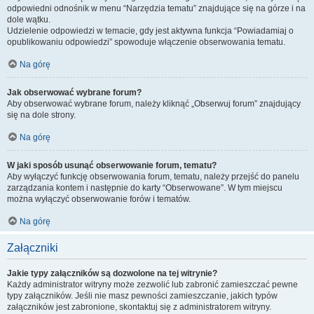
odpowiedni odnośnik w menu “Narzędzia tematu” znajdujące się na górze i na
dole wątku.
Udzielenie odpowiedzi w temacie, gdy jest aktywna funkcja “Powiadamiaj o
opublikowaniu odpowiedzi” spowoduje włączenie obserwowania tematu.
Na górę
Jak obserwować wybrane forum?
Aby obserwować wybrane forum, należy kliknąć „Obserwuj forum” znajdujący
się na dole strony.
Na górę
W jaki sposób usunąć obserwowanie forum, tematu?
Aby wyłączyć funkcję obserwowania forum, tematu, należy przejść do panelu
zarządzania kontem i następnie do karty “Obserwowane”. W tym miejscu
można wyłączyć obserwowanie forów i tematów.
Na górę
Załączniki
Jakie typy załączników są dozwolone na tej witrynie?
Każdy administrator witryny może zezwolić lub zabronić zamieszczać pewne
typy załączników. Jeśli nie masz pewności zamieszczanie, jakich typów
załączników jest zabronione, skontaktuj się z administratorem witryny.