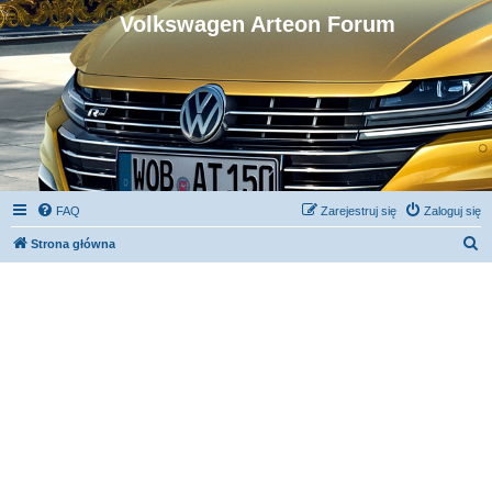
Volkswagen Arteon Forum
FAQ
Zarejestruj się
Zaloguj się
S
Strona główna
z
u
k
a
j