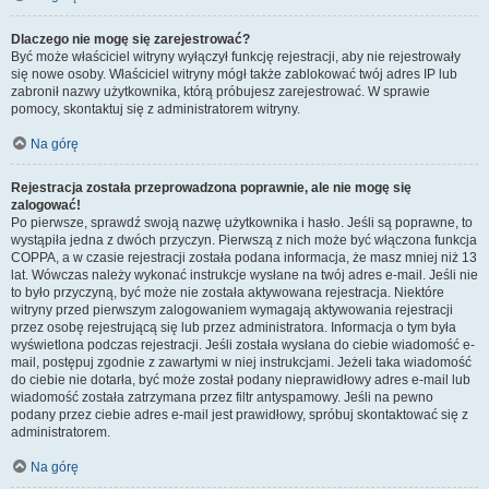
Dlaczego nie mogę się zarejestrować?
Być może właściciel witryny wyłączył funkcję rejestracji, aby nie rejestrowały
się nowe osoby. Właściciel witryny mógł także zablokować twój adres IP lub
zabronił nazwy użytkownika, którą próbujesz zarejestrować. W sprawie
pomocy, skontaktuj się z administratorem witryny.
Na górę
Rejestracja została przeprowadzona poprawnie, ale nie mogę się
zalogować!
Po pierwsze, sprawdź swoją nazwę użytkownika i hasło. Jeśli są poprawne, to
wystąpiła jedna z dwóch przyczyn. Pierwszą z nich może być włączona funkcja
COPPA, a w czasie rejestracji została podana informacja, że masz mniej niż 13
lat. Wówczas należy wykonać instrukcje wysłane na twój adres e-mail. Jeśli nie
to było przyczyną, być może nie została aktywowana rejestracja. Niektóre
witryny przed pierwszym zalogowaniem wymagają aktywowania rejestracji
przez osobę rejestrującą się lub przez administratora. Informacja o tym była
wyświetlona podczas rejestracji. Jeśli została wysłana do ciebie wiadomość e-
mail, postępuj zgodnie z zawartymi w niej instrukcjami. Jeżeli taka wiadomość
do ciebie nie dotarła, być może został podany nieprawidłowy adres e-mail lub
wiadomość została zatrzymana przez filtr antyspamowy. Jeśli na pewno
podany przez ciebie adres e-mail jest prawidłowy, spróbuj skontaktować się z
administratorem.
Na górę