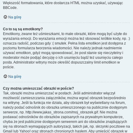
Większość formatowania, które dostarcza HTML można uzyskać, używając
BBCode.
Na górę
Co to są są emotikony?
Emotikony, zwane też uśmieszkami, to małe obrazki, które mogą być użyte do
wyrażania emocji. Do wyrażania emocji można też stosować krótkie kody, np. :)
oznacza radość, podczas gdy :( smutek. Pełna lista emotikon jest dostępna z
poziomu formularza tworzenia wiadomości. Nie należy jednak nadmiernie
używać emotikon, gdyż mogą spowodować, że post stanie się nieczytelny i
moderator może podjąć decyzję o ich usunięciu bądź też usunięciu całego
posta. Administrator witryny może określić dopuszczalny limit emotikon w
poście.
Na górę
Czy można umieszczać obrazki w poście?
Tak, obrazki można umieszczać w postach. Jeśli administrator włączył
możliwość zamieszczania załączników, można wgrać obrazek bezpośrednio
na witrynę. Jeśli ta funkcja nie działa, aby obrazek był wyświetlany na forum,
należy podać odnośnik do obrazka umieszczonego na publicznie dostępnym
serwerze, np. http://www.jakas_strona.com/moj_obrazek.gif. Nie można
podawać odnośników do obrazków zapisanych na prywatnym komputerze,
chyba że jest publicznie dostępnym serwerem ani do obrazków znajdujących
się na stronach wymagających autoryzacji, takich jak, np. skrzynki pocztowe na
Gmail lub Yahoo! oraz stronach chronionych hasłem. Aby umieścić obrazek w