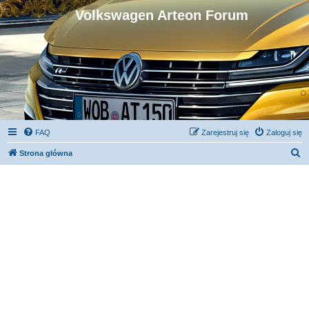
Volkswagen Arteon Forum
FAQ
Zarejestruj się
Zaloguj się
S
Strona główna
z
u
k
a
j