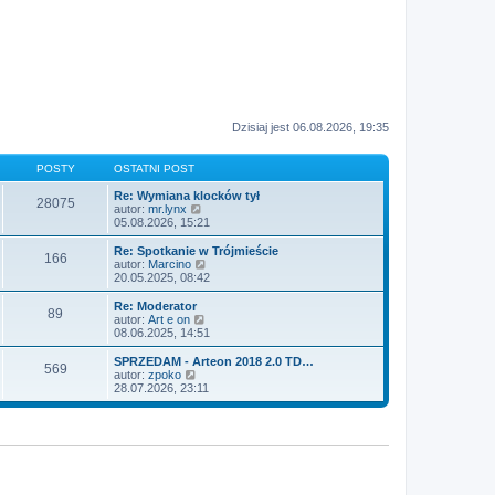
Dzisiaj jest 06.08.2026, 19:35
POSTY
OSTATNI POST
Re: Wymiana klocków tył
28075
W
autor:
mr.lynx
y
05.08.2026, 15:21
ś
w
Re: Spotkanie w Trójmieście
166
i
W
autor:
Marcino
e
y
20.05.2025, 08:42
t
ś
l
w
Re: Moderator
89
n
i
W
autor:
Art e on
a
e
y
08.06.2025, 14:51
j
t
ś
n
l
w
SPRZEDAM - Arteon 2018 2.0 TD…
o
569
n
i
W
autor:
zpoko
w
a
e
y
28.07.2026, 23:11
s
j
t
ś
z
n
l
w
y
o
n
i
p
w
a
e
o
s
j
t
s
z
n
l
t
y
o
n
p
w
a