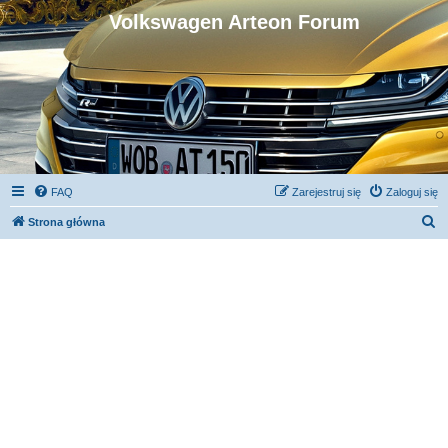
Volkswagen Arteon Forum
FAQ
Zarejestruj się
Zaloguj się
S
Strona główna
z
u
k
a
j