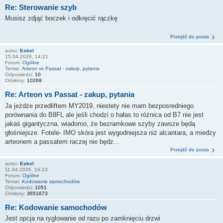
Re: Sterowanie szyb
Musisz zdjąć boczek i odkręcić rączkę
Przejdź do posta
autor:
Eskel
15.04.2026, 14:21
Forum:
Ogólne
Temat:
Arteon vs Passat - zakup, pytania
Odpowiedzi:
10
Odsłony:
10269
Re: Arteon vs Passat - zakup, pytania
Ja jeżdże przedliftem MY2019, niestety nie mam bezposredniego
porównania do B8FL ale jeśli chodzi o hałas to różnica od B7 nie jest
jakaś gigantyczna, wiadomo, że bezramkowe szyby zawsze będą
głośniejsze. Fotele- IMO skóra jest wygodniejsza niż alcantara, a miedzy
arteonem a passatem raczej nie będz...
Przejdź do posta
autor:
Eskel
11.04.2026, 16:23
Forum:
Ogólne
Temat:
Kodowanie samochodów
Odpowiedzi:
1051
Odsłony:
3651673
Re: Kodowanie samochodów
Jest opcja na ryglowanie od razu po zamknięciu drzwi