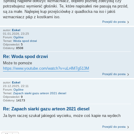
Spróbuj najpierw dołożyć wzmacniacz, dopiero później zdecyduj czy
potrzebujesz wymienić głośniki. Te, które napisałeś nie pasują na przód,
są za małe. Najlepiej kup przejściówkę z quadlocka na iso i jakiś
wzmacniacz p&p z kostkami iso.
Przejdź do posta
autor:
Eskel
01.01.2026, 23:25
Forum:
Ogólne
Temat:
Woda spod drzwi
Odpowiedzi:
5
Odsłony:
8508
Re: Woda spod drzwi
Może to pomoże
https://www.youtube.com/watch?v=uLr4M7g513M
Przejdź do posta
autor:
Eskel
23.12.2025, 22:11
Forum:
Ogólne
Temat:
Zapach siarki gazu arteon 2021 diesel
Odpowiedzi:
9
Odsłony:
14173
Re: Zapach siarki gazu arteon 2021 diesel
Ja bym raczej szukał jakiegoś wycieku, może coś kapie na wydech
Przejdź do posta