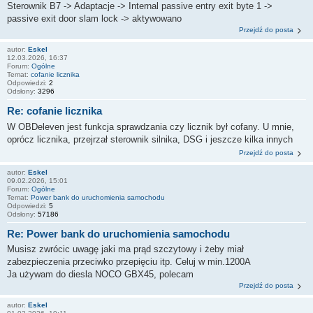
Sterownik B7 -> Adaptacje -> Internal passive entry exit byte 1 ->
passive exit door slam lock -> aktywowano
Przejdź do posta
autor:
Eskel
12.03.2026, 16:37
Forum:
Ogólne
Temat:
cofanie licznika
Odpowiedzi:
2
Odsłony:
3296
Re: cofanie licznika
W OBDeleven jest funkcja sprawdzania czy licznik był cofany. U mnie,
oprócz licznika, przejrzał sterownik silnika, DSG i jeszcze kilka innych
Przejdź do posta
autor:
Eskel
09.02.2026, 15:01
Forum:
Ogólne
Temat:
Power bank do uruchomienia samochodu
Odpowiedzi:
5
Odsłony:
57186
Re: Power bank do uruchomienia samochodu
Musisz zwrócic uwagę jaki ma prąd szczytowy i żeby miał
zabezpieczenia przeciwko przepięciu itp. Celuj w min.1200A
Ja używam do diesla NOCO GBX45, polecam
Przejdź do posta
autor:
Eskel