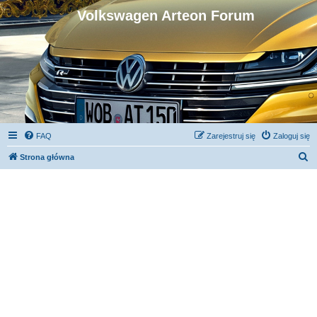
Volkswagen Arteon Forum
FAQ
Zarejestruj się
Zaloguj się
S
Strona główna
z
u
k
a
j