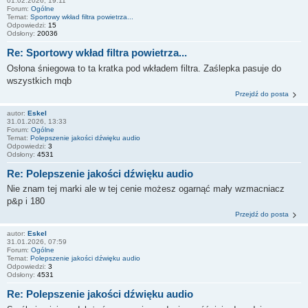
01.02.2026, 19:11
Forum:
Ogólne
Temat:
Sportowy wkład filtra powietrza...
Odpowiedzi:
15
Odsłony:
20036
Re: Sportowy wkład filtra powietrza...
Osłona śniegowa to ta kratka pod wkładem filtra. Zaślepka pasuje do
wszystkich mqb
Przejdź do posta
autor:
Eskel
31.01.2026, 13:33
Forum:
Ogólne
Temat:
Polepszenie jakości dźwięku audio
Odpowiedzi:
3
Odsłony:
4531
Re: Polepszenie jakości dźwięku audio
Nie znam tej marki ale w tej cenie możesz ogarnąć mały wzmacniacz
p&p i 180
Przejdź do posta
autor:
Eskel
31.01.2026, 07:59
Forum:
Ogólne
Temat:
Polepszenie jakości dźwięku audio
Odpowiedzi:
3
Odsłony:
4531
Re: Polepszenie jakości dźwięku audio