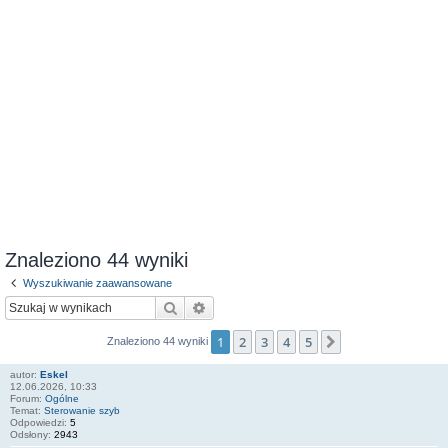
Znaleziono 44 wyniki
Wyszukiwanie zaawansowane
Szukaj
Wyszukiwanie zaawansowane
1
2
3
4
5
Następna
Znaleziono 44 wyniki
autor:
Eskel
12.06.2026, 10:33
Forum:
Ogólne
Temat:
Sterowanie szyb
Odpowiedzi:
5
Odsłony:
2943