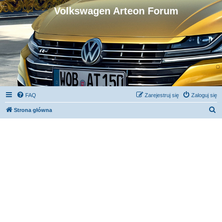
Volkswagen Arteon Forum
FAQ
Zarejestruj się
Zaloguj się
S
Strona główna
z
u
k
a
j