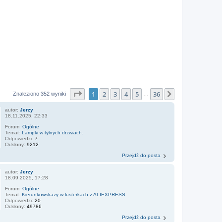
Strona
1
z
36
1
2
3
4
5
36
Następna
Znaleziono 352 wyniki
…
autor:
Jerzy
18.11.2025, 22:33
Forum:
Ogólne
Temat:
Lampki w tylnych drzwiach.
Odpowiedzi:
7
Odsłony:
9212
Przejdź do posta
autor:
Jerzy
18.09.2025, 17:28
Forum:
Ogólne
Temat:
Kierunkowskazy w lusterkach z ALIEXPRESS
Odpowiedzi:
20
Odsłony:
49786
Przejdź do posta