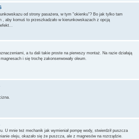
S
unkowskazu od strony pasażera, w tym "okienku"? Bo jak tylko tam
em , aby komuś to przeszkadzało w kierunkowskazach z opcją
efekt...
aczeniami, a tu dali takie proste na pierwszy montaż. Na razie działają
na magnesach i się trochę zakonserwowały oleum.
izna.
ołu. U mnie też mechanik jak wymieniał pompę wody, stwierdził puszcza
ianie oleju, okazało się że puszcza, ale z magnesów na rozrządzie.