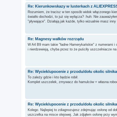
Re: Kierunkowskazy w lusterkach z ALIEXPRES
Rozumiem, że tracisz w ten sposób widok włączonego kier
światło dochodzi, to już się wyłącza? :huh: Nie zauważył
"pływające". Działają jak każde, tylko wizualnie masz inny 
Re: Magnesy wałków rozrządu
W A4 B9 mam takie "ładne Hamerykańskie" z numerami i ozn
i nierdzewieją, chyba przez to że puściły uszczelniacze 
Re: Wyciek/upocenie z przodu/dołu okolic silnika
To zależy gdzie i kto będzie robił.
Komplet uszczelek, zmywacz do hamulców + własna roboc
Re: Wyciek/upocenie z przodu/dołu okolic silnika
Kolego. Najlepiej to zdiagnozujesz zdejmując osłonę od d
uszczelka na misce olejowej. Jak zdjąłem osłonę przy wym