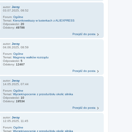
autor:
Jerzy
03.07.2025, 08:52
Forum:
Ogólne
Temat:
Kierunkowskazy w lusterkach z ALIEXPRESS
Odpowiedzi:
20
Odsłony:
49786
Przejdź do posta
autor:
Jerzy
04.06.2025, 08:59
Forum:
Ogólne
Temat:
Magnesy wałków rozrządu
Odpowiedzi:
5
Odsłony:
12467
Przejdź do posta
autor:
Jerzy
14.05.2025, 07:44
Forum:
Ogólne
Temat:
Wyciek/upocenie z przodu/dołu okolic silnika
Odpowiedzi:
10
Odsłony:
19534
Przejdź do posta
autor:
Jerzy
12.05.2025, 11:45
Forum:
Ogólne
Temat:
Wyciek/upocenie z przodu/dołu okolic silnika