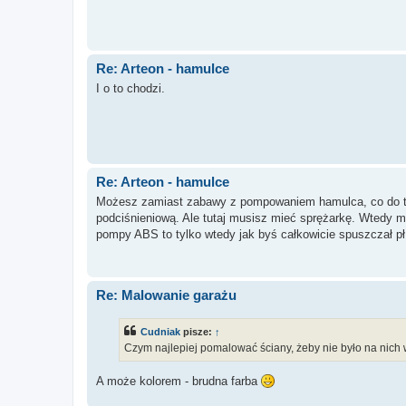
Re: Arteon - hamulce
I o to chodzi.
Re: Arteon - hamulce
Możesz zamiast zabawy z pompowaniem hamulca, co do ta
podciśnieniową. Ale tutaj musisz mieć sprężarkę. Wtedy m
pompy ABS to tylko wtedy jak byś całkowicie spuszczał pł.
Re: Malowanie garażu
Cudniak
pisze:
↑
Czym najlepiej pomalować ściany, żeby nie było na nich
A może kolorem - brudna farba