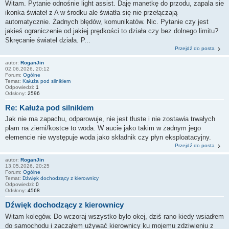
Witam. Pytanie odnośnie light assist. Daję manetkę do przodu, zapala sie
ikonka świateł z A w środku ale światła się nie przełączają
automatycznie. Żadnych błędów, komunikatów. Nic. Pytanie czy jest
jakieś ograniczenie od jakiej prędkości to działa czy bez dolnego limitu?
Skręcanie świateł działa. P...
Przejdź do posta
autor:
RoganJin
02.06.2026, 20:12
Forum:
Ogólne
Temat:
Kałuża pod silnikiem
Odpowiedzi:
1
Odsłony:
2596
Re: Kałuża pod silnikiem
Jak nie ma zapachu, odparowuje, nie jest tłuste i nie zostawia trwałych
plam na ziemi/kostce to woda. W aucie jako takim w żadnym jego
elemencie nie występuje woda jako składnik czy płyn eksploatacyjny.
Przejdź do posta
autor:
RoganJin
13.05.2026, 20:25
Forum:
Ogólne
Temat:
Dźwięk dochodzący z kierownicy
Odpowiedzi:
0
Odsłony:
4568
Dźwięk dochodzący z kierownicy
Witam kolegów. Do wczoraj wszystko było okej, dziś rano kiedy wsiadłem
do samochodu i zacząłem używać kierownicy ku mojemu zdziwieniu z