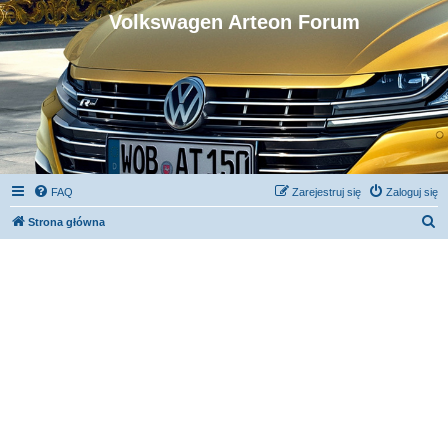
Volkswagen Arteon Forum
FAQ
Zarejestruj się
Zaloguj się
S
Strona główna
z
u
k
a
j