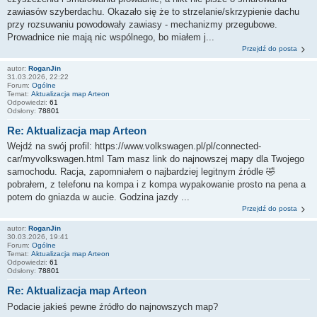
zawiasów szyberdachu. Okazało się że to strzelanie/skrzypienie dachu
przy rozsuwaniu powodowały zawiasy - mechanizmy przegubowe.
Prowadnice nie mają nic wspólnego, bo miałem j...
Przejdź do posta
autor:
RoganJin
31.03.2026, 22:22
Forum:
Ogólne
Temat:
Aktualizacja map Arteon
Odpowiedzi:
61
Odsłony:
78801
Re: Aktualizacja map Arteon
Wejdź na swój profil: https://www.volkswagen.pl/pl/connected-
car/myvolkswagen.html Tam masz link do najnowszej mapy dla Twojego
samochodu. Racja, zapomniałem o najbardziej legitnym źródle 🤣
pobrałem, z telefonu na kompa i z kompa wypakowanie prosto na pena a
potem do gniazda w aucie. Godzina jazdy ...
Przejdź do posta
autor:
RoganJin
30.03.2026, 19:41
Forum:
Ogólne
Temat:
Aktualizacja map Arteon
Odpowiedzi:
61
Odsłony:
78801
Re: Aktualizacja map Arteon
Podacie jakieś pewne źródło do najnowszych map?