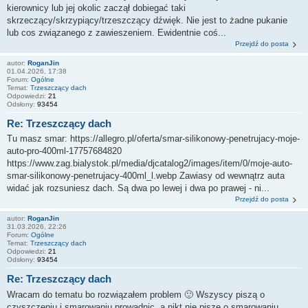
kierownicy lub jej okolic zaczął dobiegać taki
skrzeczący/skrzypiący/trzeszczący dźwięk. Nie jest to żadne pukanie
lub cos związanego z zawieszeniem. Ewidentnie coś...
Przejdź do posta
autor:
RoganJin
01.04.2026, 17:38
Forum:
Ogólne
Temat:
Trzeszczący dach
Odpowiedzi:
21
Odsłony:
93454
Re: Trzeszczący dach
Tu masz smar: https://allegro.pl/oferta/smar-silikonowy-penetrujacy-moje-
auto-pro-400ml-17757684820
https://www.zag.bialystok.pl/media/djcatalog2/images/item/0/moje-auto-
smar-silikonowy-penetrujacy-400ml_l.webp Zawiasy od wewnątrz auta
widać jak rozsuniesz dach. Są dwa po lewej i dwa po prawej - ni...
Przejdź do posta
autor:
RoganJin
31.03.2026, 22:26
Forum:
Ogólne
Temat:
Trzeszczący dach
Odpowiedzi:
21
Odsłony:
93454
Re: Trzeszczący dach
Wracam do tematu bo rozwiązałem problem 🙂 Wszyscy piszą o
czyszczeniu i smarowaniu prowadnic, a nikt nie pisze o smarowaniu