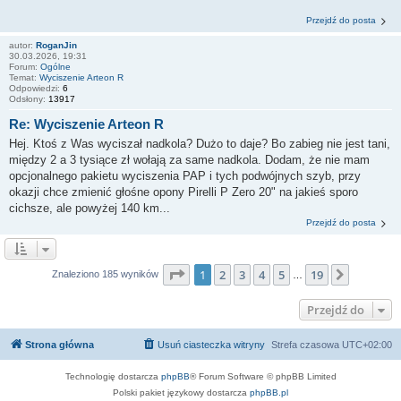
Przejdź do posta
autor:
RoganJin
30.03.2026, 19:31
Forum:
Ogólne
Temat:
Wyciszenie Arteon R
Odpowiedzi:
6
Odsłony:
13917
Re: Wyciszenie Arteon R
Hej. Ktoś z Was wyciszał nadkola? Dużo to daje? Bo zabieg nie jest tani,
między 2 a 3 tysiące zł wołają za same nadkola. Dodam, że nie mam
opcjonalnego pakietu wyciszenia PAP i tych podwójnych szyb, przy
okazji chce zmienić głośne opony Pirelli P Zero 20" na jakieś sporo
cichsze, ale powyżej 140 km...
Przejdź do posta
Strona
1
z
19
1
2
3
4
5
19
Następn
Znaleziono 185 wyników
…
Przejdź do
Strona główna
Usuń ciasteczka witryny
Strefa czasowa
UTC+02:00
Technologię dostarcza
phpBB
® Forum Software © phpBB Limited
Polski pakiet językowy dostarcza
phpBB.pl