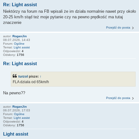
Re: Light assist
Niektórzy na forum na FB wpisali że im działa normalnie nawet przy około
20-25 km/h stąd też moje pytanie czy na pewno prędkość ma tutaj
znaczenie
Przejdź do posta
autor:
RoganJin
08.07.2026, 14:43
Forum:
Ogólne
Temat:
Light assist
Odpowiedzi:
4
Odsłony:
1756
Re: Light assist
turzol
pisze:
↑
FLA działa od 65km/h
Na pewno??
Przejdź do posta
autor:
RoganJin
06.07.2026, 17:03
Forum:
Ogólne
Temat:
Light assist
Odpowiedzi:
4
Odsłony:
1756
Light assist