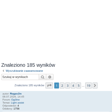
Znaleziono 185 wyników
Wyszukiwanie zaawansowane
Szukaj
Wyszukiwanie zaawansowane
Strona
1
z
19
1
2
3
4
5
19
Następn
Znaleziono 185 wyników
…
autor:
RoganJin
08.07.2026, 14:45
Forum:
Ogólne
Temat:
Light assist
Odpowiedzi:
4
Odsłony:
1756