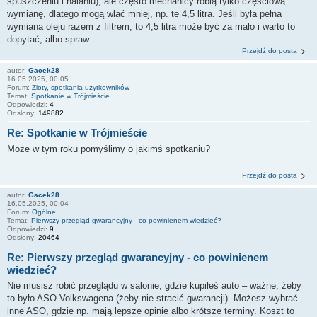
spuszczeniu i nalaniu), ale często mechanicy robią tylko częściową
wymianę, dlatego mogą wlać mniej, np. te 4,5 litra. Jeśli była pełna
wymiana oleju razem z filtrem, to 4,5 litra może być za mało i warto to
dopytać, albo spraw...
Przejdź do posta
autor:
Gacek28
16.05.2025, 00:05
Forum:
Zloty, spotkania użytkowników
Temat:
Spotkanie w Trójmieście
Odpowiedzi:
4
Odsłony:
149882
Re: Spotkanie w Trójmieście
Może w tym roku pomyślimy o jakimś spotkaniu?
Przejdź do posta
autor:
Gacek28
16.05.2025, 00:04
Forum:
Ogólne
Temat:
Pierwszy przegląd gwarancyjny - co powinienem wiedzieć?
Odpowiedzi:
9
Odsłony:
20464
Re: Pierwszy przegląd gwarancyjny - co powinienem
wiedzieć?
Nie musisz robić przeglądu w salonie, gdzie kupiłeś auto – ważne, żeby
to było ASO Volkswagena (żeby nie stracić gwarancji). Możesz wybrać
inne ASO, gdzie np. mają lepsze opinie albo krótsze terminy. Koszt to