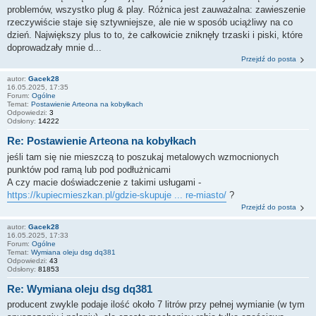
problemów, wszystko plug & play. Różnica jest zauważalna: zawieszenie
rzeczywiście staje się sztywniejsze, ale nie w sposób uciążliwy na co
dzień. Największy plus to to, że całkowicie zniknęły trzaski i piski, które
doprowadzały mnie d...
Przejdź do posta
autor:
Gacek28
16.05.2025, 17:35
Forum:
Ogólne
Temat:
Postawienie Arteona na kobyłkach
Odpowiedzi:
3
Odsłony:
14222
Re: Postawienie Arteona na kobyłkach
jeśli tam się nie mieszczą to poszukaj metalowych wzmocnionych
punktów pod ramą lub pod podłużnicami
A czy macie doświadczenie z takimi usługami -
https://kupiecmieszkan.pl/gdzie-skupuje ... re-miasto/
?
Przejdź do posta
autor:
Gacek28
16.05.2025, 17:33
Forum:
Ogólne
Temat:
Wymiana oleju dsg dq381
Odpowiedzi:
43
Odsłony:
81853
Re: Wymiana oleju dsg dq381
producent zwykle podaje ilość około 7 litrów przy pełnej wymianie (w tym