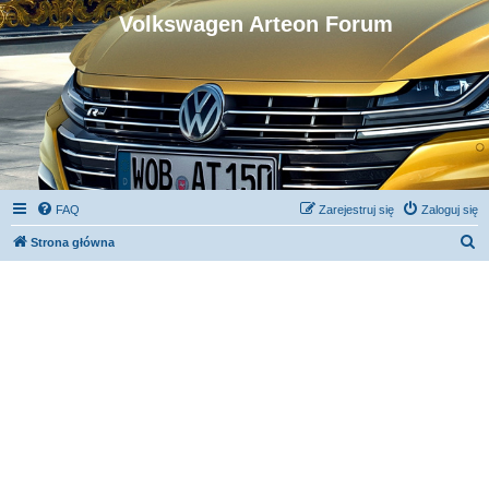
Volkswagen Arteon Forum
FAQ
Zarejestruj się
Zaloguj się
S
Strona główna
z
u
k
a
j