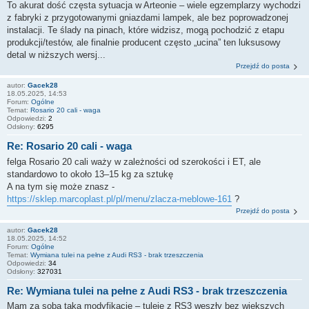
To akurat dość częsta sytuacja w Arteonie – wiele egzemplarzy wychodzi
z fabryki z przygotowanymi gniazdami lampek, ale bez poprowadzonej
instalacji. Te ślady na pinach, które widzisz, mogą pochodzić z etapu
produkcji/testów, ale finalnie producent często „ucina” ten luksusowy
detal w niższych wersj...
Przejdź do posta
autor:
Gacek28
18.05.2025, 14:53
Forum:
Ogólne
Temat:
Rosario 20 cali - waga
Odpowiedzi:
2
Odsłony:
6295
Re: Rosario 20 cali - waga
felga Rosario 20 cali waży w zależności od szerokości i ET, ale
standardowo to około 13–15 kg za sztukę
A na tym się może znasz -
https://sklep.marcoplast.pl/pl/menu/zlacza-meblowe-161
?
Przejdź do posta
autor:
Gacek28
18.05.2025, 14:52
Forum:
Ogólne
Temat:
Wymiana tulei na pełne z Audi RS3 - brak trzeszczenia
Odpowiedzi:
34
Odsłony:
327031
Re: Wymiana tulei na pełne z Audi RS3 - brak trzeszczenia
Mam za sobą taką modyfikację – tuleje z RS3 weszły bez większych