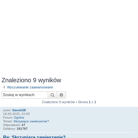
Znaleziono 9 wyników
Wyszukiwanie zaawansowane
Szukaj
Wyszukiwanie zaawansowane
Znaleziono 9 wyników • Strona
1
z
1
autor:
Gacek28
19.05.2025, 22:05
Forum:
Ogólne
Temat:
Skrzypiące zawieszenie?
Odpowiedzi:
47
Odsłony:
191767
Re: Skrzypiące zawieszenie?