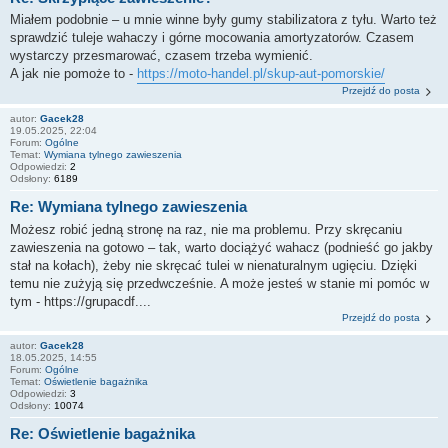
Miałem podobnie – u mnie winne były gumy stabilizatora z tyłu. Warto też
sprawdzić tuleje wahaczy i górne mocowania amortyzatorów. Czasem
wystarczy przesmarować, czasem trzeba wymienić.
A jak nie pomoże to -
https://moto-handel.pl/skup-aut-pomorskie/
Przejdź do posta
autor:
Gacek28
19.05.2025, 22:04
Forum:
Ogólne
Temat:
Wymiana tylnego zawieszenia
Odpowiedzi:
2
Odsłony:
6189
Re: Wymiana tylnego zawieszenia
Możesz robić jedną stronę na raz, nie ma problemu. Przy skręcaniu
zawieszenia na gotowo – tak, warto dociążyć wahacz (podnieść go jakby
stał na kołach), żeby nie skręcać tulei w nienaturalnym ugięciu. Dzięki
temu nie zużyją się przedwcześnie. A może jesteś w stanie mi pomóc w
tym - https://grupacdf....
Przejdź do posta
autor:
Gacek28
18.05.2025, 14:55
Forum:
Ogólne
Temat:
Oświetlenie bagażnika
Odpowiedzi:
3
Odsłony:
10074
Re: Oświetlenie bagażnika