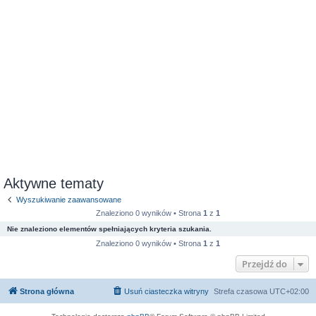
Aktywne tematy
Wyszukiwanie zaawansowane
Znaleziono 0 wyników • Strona
1
z
1
Nie znaleziono elementów spełniających kryteria szukania.
Znaleziono 0 wyników • Strona
1
z
1
Przejdź do
Strona główna
Usuń ciasteczka witryny
Strefa czasowa
UTC+02:00