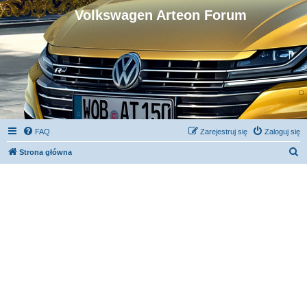
Volkswagen Arteon Forum
FAQ
Zarejestruj się
Zaloguj się
S
Strona główna
z
u
k
a
j