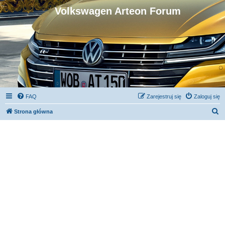
Volkswagen Arteon Forum
FAQ
Zarejestruj się
Zaloguj się
S
Strona główna
z
u
k
a
j