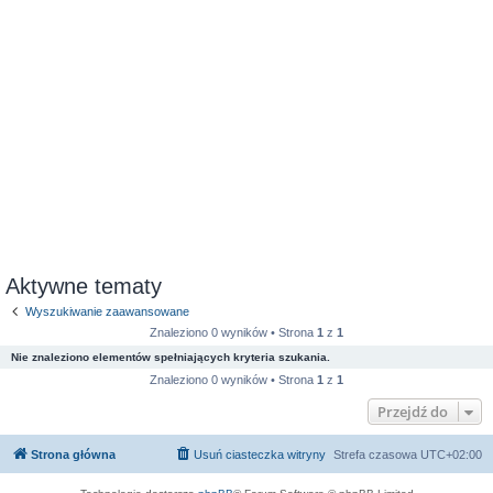
Aktywne tematy
Wyszukiwanie zaawansowane
Znaleziono 0 wyników • Strona
1
z
1
Nie znaleziono elementów spełniających kryteria szukania.
Znaleziono 0 wyników • Strona
1
z
1
Przejdź do
Strona główna
Usuń ciasteczka witryny
Strefa czasowa
UTC+02:00