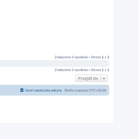
Znaleziono 0 wyników • Strona
1
z
1
Znaleziono 0 wyników • Strona
1
z
1
Przejdź do
Usuń ciasteczka witryny
Strefa czasowa
UTC+02:00