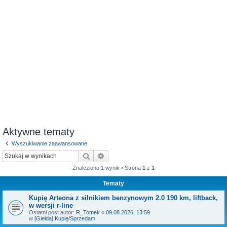
Aktywne tematy
Wyszukiwanie zaawansowane
Szukaj
Wyszukiwanie zaawansowane
Znaleziono 1 wynik • Strona
1
z
1
Tematy
Kupię Arteona z silnikiem benzynowym 2.0 190 km, liftback,
w wersji r-line
Ostatni post autor:
R_Tomek
«
09.08.2026, 13:59
w
[Giełda] Kupię/Sprzedam