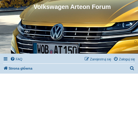
Volkswagen Arteon Forum
FAQ
Zarejestruj się
Zaloguj się
S
Strona główna
z
u
k
a
j