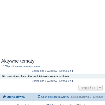
Aktywne tematy
Wyszukiwanie zaawansowane
Znaleziono 0 wyników • Strona
1
z
1
Nie znaleziono elementów spełniających kryteria szukania.
Znaleziono 0 wyników • Strona
1
z
1
Przejdź do
Strona główna
Usuń ciasteczka witryny
Strefa czasowa
UTC+02:00