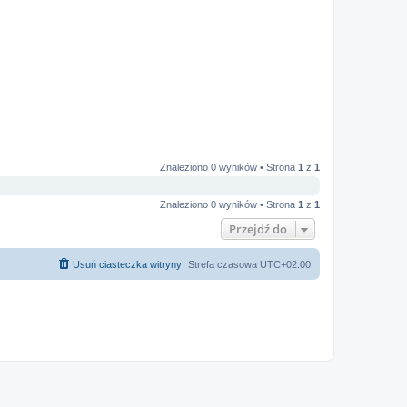
Znaleziono 0 wyników • Strona
1
z
1
Znaleziono 0 wyników • Strona
1
z
1
Przejdź do
Usuń ciasteczka witryny
Strefa czasowa
UTC+02:00