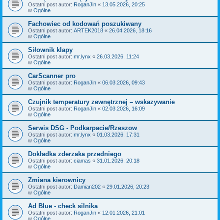
Ostatni post autor:
RoganJin
«
13.05.2026, 20:25
w
Ogólne
Fachowiec od kodowań poszukiwany
Ostatni post autor:
ARTEK2018
«
26.04.2026, 18:16
w
Ogólne
Siłownik klapy
Ostatni post autor:
mr.lynx
«
26.03.2026, 11:24
w
Ogólne
CarScanner pro
Ostatni post autor:
RoganJin
«
06.03.2026, 09:43
w
Ogólne
Czujnik temperatury zewnętrznej – wskazywanie
Ostatni post autor:
RoganJin
«
02.03.2026, 16:09
w
Ogólne
Serwis DSG - Podkarpacie/Rzeszow
Ostatni post autor:
mr.lynx
«
01.03.2026, 17:31
w
Ogólne
Dokładka zderzaka przedniego
Ostatni post autor:
ciamas
«
31.01.2026, 20:18
w
Ogólne
Zmiana kierownicy
Ostatni post autor:
Damian202
«
29.01.2026, 20:23
w
Ogólne
Ad Blue - check silnika
Ostatni post autor:
RoganJin
«
12.01.2026, 21:01
w
Ogólne