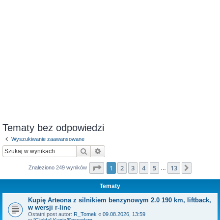
Tematy bez odpowiedzi
Wyszukiwanie zaawansowane
Szukaj
Wyszukiwanie zaawansowane
Strona
1
z
13
1
2
3
4
5
13
Następn
Znaleziono 249 wyników
…
Tematy
Kupię Arteona z silnikiem benzynowym 2.0 190 km, liftback,
w wersji r-line
Ostatni post autor:
R_Tomek
«
09.08.2026, 13:59
w
[Giełda] Kupię/Sprzedam