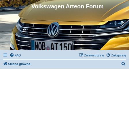
Volkswagen Arteon Forum
FAQ
Zarejestruj się
Zaloguj się
S
Strona główna
z
u
k
a
j