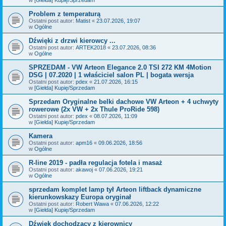
Problem z temperaturą
Ostatni post autor:
Matist
«
23.07.2026, 19:07
w
Ogólne
Dźwięki z drzwi kierowcy ...
Ostatni post autor:
ARTEK2018
«
23.07.2026, 08:36
w
Ogólne
SPRZEDAM - VW Arteon Elegance 2.0 TSI 272 KM 4Motion
DSG | 07.2020 | 1 właściciel salon PL | bogata wersja
Ostatni post autor:
pdex
«
21.07.2026, 16:15
w
[Giełda] Kupię/Sprzedam
Sprzedam Oryginalne belki dachowe VW Arteon + 4 uchwyty
rowerowe (2x VW + 2x Thule ProRide 598)
Ostatni post autor:
pdex
«
08.07.2026, 11:09
w
[Giełda] Kupię/Sprzedam
Kamera
Ostatni post autor:
apm16
«
09.06.2026, 18:56
w
Ogólne
R-line 2019 - padła regulacja fotela i masaż
Ostatni post autor:
akawoj
«
07.06.2026, 19:21
w
Ogólne
sprzedam komplet lamp tył Arteon liftback dynamiczne
kierunkowskazy Europa oryginał
Ostatni post autor:
Robert Wawa
«
07.06.2026, 12:22
w
[Giełda] Kupię/Sprzedam
Dźwięk dochodzący z kierownicy