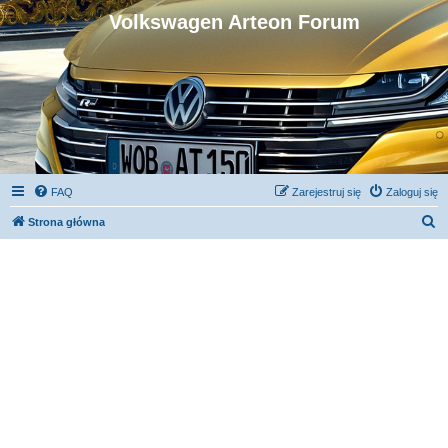
Volkswagen Arteon Forum
FAQ
Zarejestruj się
Zaloguj się
S
Strona główna
z
u
k
a
j