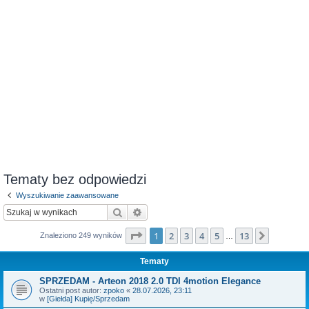
Tematy bez odpowiedzi
Wyszukiwanie zaawansowane
Szukaj
Wyszukiwanie zaawansowane
Strona
1
z
13
1
2
3
4
5
13
Następn
Znaleziono 249 wyników
…
Tematy
SPRZEDAM - Arteon 2018 2.0 TDI 4motion Elegance
Ostatni post autor:
zpoko
«
28.07.2026, 23:11
w
[Giełda] Kupię/Sprzedam