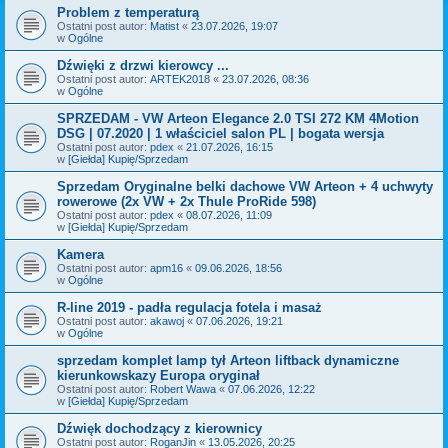
Problem z temperaturą
Ostatni post autor:
Matist
«
23.07.2026, 19:07
w
Ogólne
Dźwięki z drzwi kierowcy ...
Ostatni post autor:
ARTEK2018
«
23.07.2026, 08:36
w
Ogólne
SPRZEDAM - VW Arteon Elegance 2.0 TSI 272 KM 4Motion
DSG | 07.2020 | 1 właściciel salon PL | bogata wersja
Ostatni post autor:
pdex
«
21.07.2026, 16:15
w
[Giełda] Kupię/Sprzedam
Sprzedam Oryginalne belki dachowe VW Arteon + 4 uchwyty
rowerowe (2x VW + 2x Thule ProRide 598)
Ostatni post autor:
pdex
«
08.07.2026, 11:09
w
[Giełda] Kupię/Sprzedam
Kamera
Ostatni post autor:
apm16
«
09.06.2026, 18:56
w
Ogólne
R-line 2019 - padła regulacja fotela i masaż
Ostatni post autor:
akawoj
«
07.06.2026, 19:21
w
Ogólne
sprzedam komplet lamp tył Arteon liftback dynamiczne
kierunkowskazy Europa oryginał
Ostatni post autor:
Robert Wawa
«
07.06.2026, 12:22
w
[Giełda] Kupię/Sprzedam
Dźwięk dochodzący z kierownicy
Ostatni post autor:
RoganJin
«
13.05.2026, 20:25