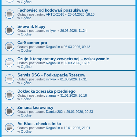
w
Ogólne
Fachowiec od kodowań poszukiwany
Ostatni post autor:
ARTEK2018
«
26.04.2026, 18:16
w
Ogólne
Siłownik klapy
Ostatni post autor:
mr.lynx
«
26.03.2026, 11:24
w
Ogólne
CarScanner pro
Ostatni post autor:
RoganJin
«
06.03.2026, 09:43
w
Ogólne
Czujnik temperatury zewnętrznej – wskazywanie
Ostatni post autor:
RoganJin
«
02.03.2026, 16:09
w
Ogólne
Serwis DSG - Podkarpacie/Rzeszow
Ostatni post autor:
mr.lynx
«
01.03.2026, 17:31
w
Ogólne
Dokładka zderzaka przedniego
Ostatni post autor:
ciamas
«
31.01.2026, 20:18
w
Ogólne
Zmiana kierownicy
Ostatni post autor:
Damian202
«
29.01.2026, 20:23
w
Ogólne
Ad Blue - check silnika
Ostatni post autor:
RoganJin
«
12.01.2026, 21:01
w
Ogólne