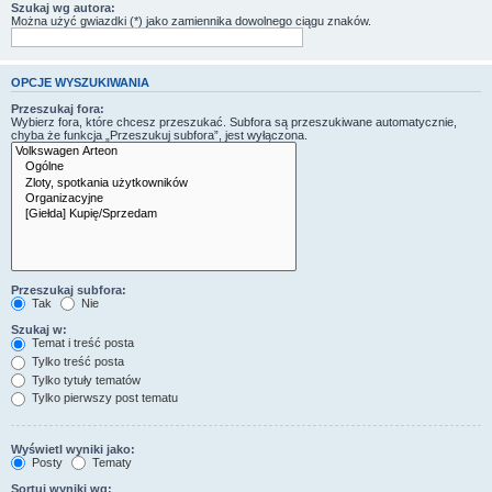
Szukaj wg autora:
Można użyć gwiazdki (*) jako zamiennika dowolnego ciągu znaków.
OPCJE WYSZUKIWANIA
Przeszukaj fora:
Wybierz fora, które chcesz przeszukać. Subfora są przeszukiwane automatycznie,
chyba że funkcja „Przeszukuj subfora”, jest wyłączona.
Przeszukaj subfora:
Tak
Nie
Szukaj w:
Temat i treść posta
Tylko treść posta
Tylko tytuły tematów
Tylko pierwszy post tematu
Wyświetl wyniki jako:
Posty
Tematy
Sortuj wyniki wg: