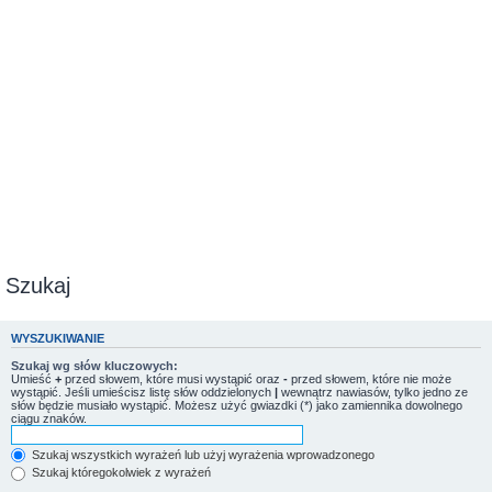
Szukaj
WYSZUKIWANIE
Szukaj wg słów kluczowych:
Umieść
+
przed słowem, które musi wystąpić oraz
-
przed słowem, które nie może
wystąpić. Jeśli umieścisz listę słów oddzielonych
|
wewnątrz nawiasów, tylko jedno ze
słów będzie musiało wystąpić. Możesz użyć gwiazdki (*) jako zamiennika dowolnego
ciągu znaków.
Szukaj wszystkich wyrażeń lub użyj wyrażenia wprowadzonego
Szukaj któregokolwiek z wyrażeń