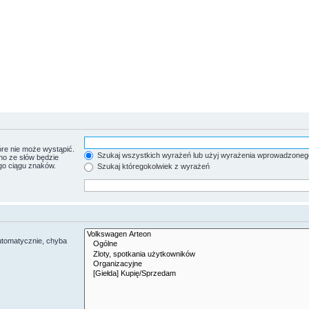
re nie może wystąpić.
Szukaj wszystkich wyrażeń lub użyj wyrażenia wprowadzoneg
no ze słów będzie
go ciągu znaków.
Szukaj któregokolwiek z wyrażeń
utomatycznie, chyba