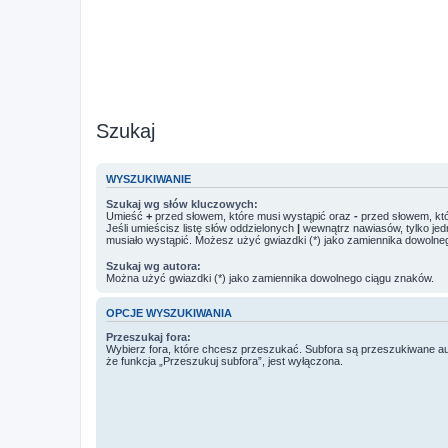
Szukaj
WYSZUKIWANIE
Szukaj wg słów kluczowych:
Umieść
+
przed słowem, które musi wystąpić oraz
-
przed słowem, któ
Jeśli umieścisz listę słów oddzielonych
|
wewnątrz nawiasów, tylko jed
musiało wystąpić. Możesz użyć gwiazdki (*) jako zamiennika dowolne
Szukaj wg autora:
Można użyć gwiazdki (*) jako zamiennika dowolnego ciągu znaków.
OPCJE WYSZUKIWANIA
Przeszukaj fora:
Wybierz fora, które chcesz przeszukać. Subfora są przeszukiwane a
że funkcja „Przeszukuj subfora”, jest wyłączona.