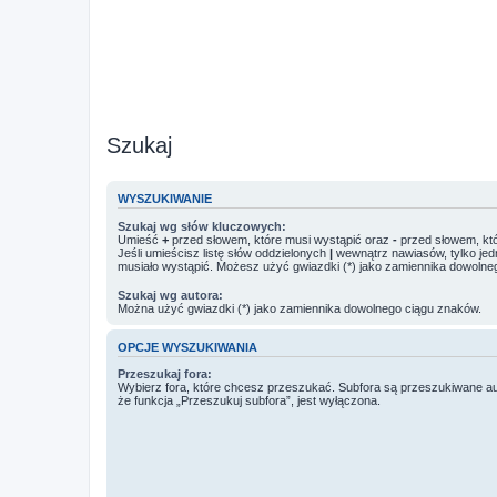
Szukaj
WYSZUKIWANIE
Szukaj wg słów kluczowych:
Umieść
+
przed słowem, które musi wystąpić oraz
-
przed słowem, któ
Jeśli umieścisz listę słów oddzielonych
|
wewnątrz nawiasów, tylko jed
musiało wystąpić. Możesz użyć gwiazdki (*) jako zamiennika dowolne
Szukaj wg autora:
Można użyć gwiazdki (*) jako zamiennika dowolnego ciągu znaków.
OPCJE WYSZUKIWANIA
Przeszukaj fora:
Wybierz fora, które chcesz przeszukać. Subfora są przeszukiwane a
że funkcja „Przeszukuj subfora”, jest wyłączona.