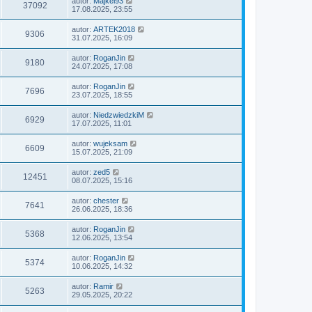
autor:
Majkel93
37092
17.08.2025, 23:55
autor:
ARTEK2018
9306
31.07.2025, 16:09
autor:
RoganJin
9180
24.07.2025, 17:08
autor:
RoganJin
7696
23.07.2025, 18:55
autor:
NiedzwiedzkiM
6929
17.07.2025, 11:01
autor:
wujeksam
6609
15.07.2025, 21:09
autor:
zed5
12451
08.07.2025, 15:16
autor:
chester
7641
26.06.2025, 18:36
autor:
RoganJin
5368
12.06.2025, 13:54
autor:
RoganJin
5374
10.06.2025, 14:32
autor:
Ramir
5263
29.05.2025, 20:22