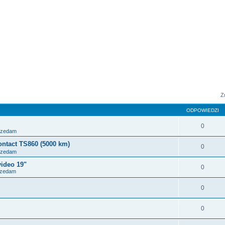
sowane
Z
ODPOWIEDZI
0
przedam
ntact TS860 (5000 km)
0
przedam
ideo 19"
0
przedam
0
0