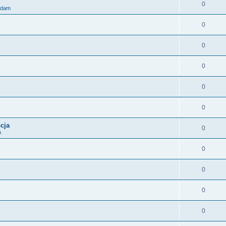
0
zedam
0
0
0
0
0
cja
0
m
0
0
0
0