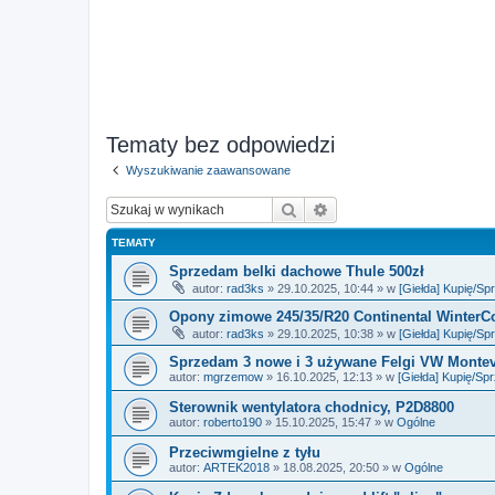
Tematy bez odpowiedzi
Wyszukiwanie zaawansowane
Szukaj
Wyszukiwanie zaawan
TEMATY
Sprzedam belki dachowe Thule 500zł
autor:
rad3ks
» 29.10.2025, 10:44 » w
[Giełda] Kupię/S
Opony zimowe 245/35/R20 Continental WinterCo
autor:
rad3ks
» 29.10.2025, 10:38 » w
[Giełda] Kupię/S
Sprzedam 3 nowe i 3 używane Felgi VW Montev
autor:
mgrzemow
» 16.10.2025, 12:13 » w
[Giełda] Kupię/S
Sterownik wentylatora chodnicy, P2D8800
autor:
roberto190
» 15.10.2025, 15:47 » w
Ogólne
Przeciwmgielne z tyłu
autor:
ARTEK2018
» 18.08.2025, 20:50 » w
Ogólne