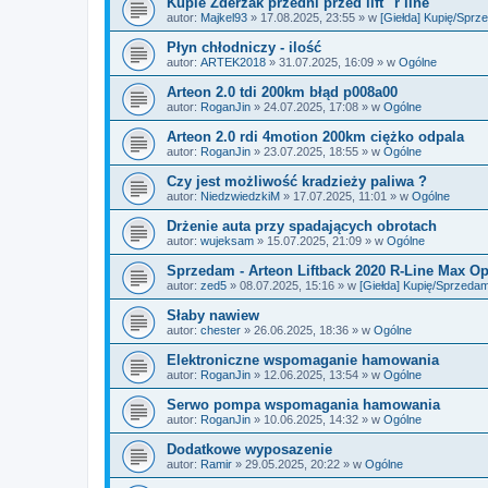
Kupie Zderzak przedni przed lift "r line"
autor:
Majkel93
» 17.08.2025, 23:55 » w
[Giełda] Kupię/Spr
Płyn chłodniczy - ilość
autor:
ARTEK2018
» 31.07.2025, 16:09 » w
Ogólne
Arteon 2.0 tdi 200km błąd p008a00
autor:
RoganJin
» 24.07.2025, 17:08 » w
Ogólne
Arteon 2.0 rdi 4motion 200km ciężko odpala
autor:
RoganJin
» 23.07.2025, 18:55 » w
Ogólne
Czy jest możliwość kradzieży paliwa ?
autor:
NiedzwiedzkiM
» 17.07.2025, 11:01 » w
Ogólne
Drżenie auta przy spadających obrotach
autor:
wujeksam
» 15.07.2025, 21:09 » w
Ogólne
Sprzedam - Arteon Liftback 2020 R-Line Max Op
autor:
zed5
» 08.07.2025, 15:16 » w
[Giełda] Kupię/Sprzeda
Słaby nawiew
autor:
chester
» 26.06.2025, 18:36 » w
Ogólne
Elektroniczne wspomaganie hamowania
autor:
RoganJin
» 12.06.2025, 13:54 » w
Ogólne
Serwo pompa wspomagania hamowania
autor:
RoganJin
» 10.06.2025, 14:32 » w
Ogólne
Dodatkowe wyposazenie
autor:
Ramir
» 29.05.2025, 20:22 » w
Ogólne