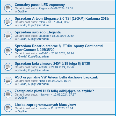
Centralny pasek LED zapocony
Ostatni post autor:
Zagiss
«
04.09.2024, 19:31
w
Ogólne
Sprzedam Arteon Elegance 2.0 TSI (190KM) Kurkuma 2018r
Ostatni post autor:
mlbn
«
18.07.2024, 11:43
w
[Giełda] Kupię/Sprzedam
Sprzedam swojego Eleganta
Ostatni post autor:
jacabdg
«
18.05.2024, 22:54
w
[Giełda] Kupię/Sprzedam
Sprzedam Rosario srebrne 8j ET40+ opony Continental
SportContact 6 245/35/20
Ostatni post autor:
zeffir85
«
28.04.2024, 20:24
w
[Giełda] Kupię/Sprzedam
Sprzedam koła zimowe 245/45/18 felga 8j ET38
Ostatni post autor:
zeffir85
«
21.04.2024, 15:26
w
[Giełda] Kupię/Sprzedam
ASO oryginalne VW Arteon belki dachowe bagażnik
Ostatni post autor:
Ninja
«
06.04.2024, 15:24
w
[Giełda] Kupię/Sprzedam
Zastąpienie plexi HUD folią odbijającą na szybie?
Ostatni post autor:
miaskom
«
12.03.2024, 17:37
w
Ogólne
Liczba zaprogramowanych kluczykow
Ostatni post autor:
donder
«
11.12.2023, 13:14
w
Ogólne