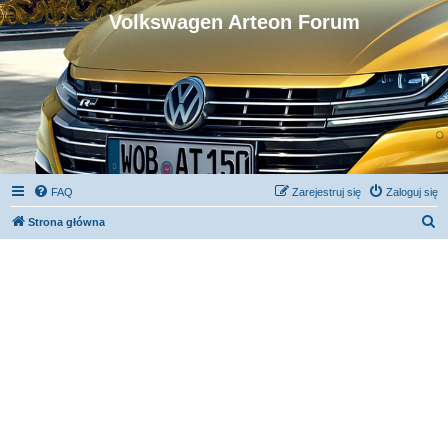
Volkswagen Arteon Forum
FAQ
Zarejestruj się
Zaloguj się
S
Strona główna
z
u
k
a
j