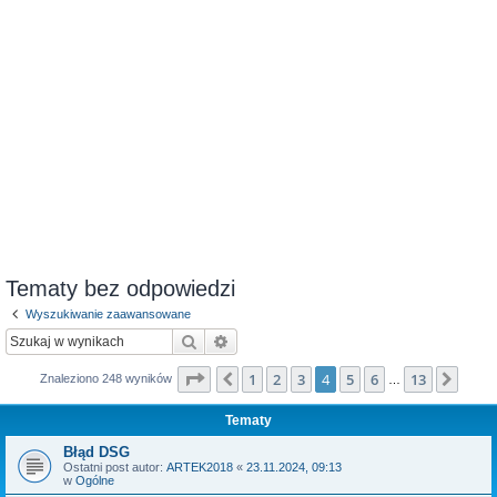
Tematy bez odpowiedzi
Wyszukiwanie zaawansowane
Szukaj
Wyszukiwanie zaawansowane
Strona
4
z
13
1
2
3
4
5
6
13
Poprzednia
Nast
Znaleziono 248 wyników
…
Tematy
Błąd DSG
Ostatni post autor:
ARTEK2018
«
23.11.2024, 09:13
w
Ogólne