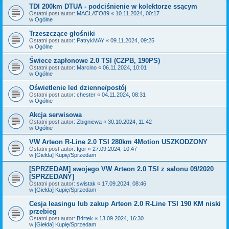
TDI 200km DTUA - podciśnienie w kolektorze ssącym
Ostatni post autor:
MACLATO89
«
10.11.2024, 00:17
w
Ogólne
Trzeszczące głośniki
Ostatni post autor:
PatrykMAY
«
09.11.2024, 09:25
w
Ogólne
Świece zapłonowe 2.0 TSI (CZPB, 190PS)
Ostatni post autor:
Marcino
«
06.11.2024, 10:01
w
Ogólne
Oświetlenie led dzienne/postój
Ostatni post autor:
chester
«
04.11.2024, 08:31
w
Ogólne
Akcja serwisowa
Ostatni post autor:
Zbigniewa
«
30.10.2024, 11:42
w
Ogólne
VW Arteon R-Line 2.0 TSI 280km 4Motion USZKODZONY
Ostatni post autor:
Igor
«
27.09.2024, 10:47
w
[Giełda] Kupię/Sprzedam
[SPRZEDAM] swojego VW Arteon 2.0 TSI z salonu 09/2020
[SPRZEDANY]
Ostatni post autor:
swistak
«
17.09.2024, 08:46
w
[Giełda] Kupię/Sprzedam
Cesja leasingu lub zakup Arteon 2.0 R-Line TSI 190 KM niski
przebieg
Ostatni post autor:
B4rtek
«
13.09.2024, 16:30
w
[Giełda] Kupię/Sprzedam