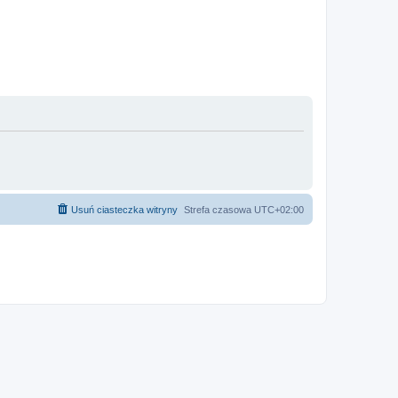
Usuń ciasteczka witryny
Strefa czasowa
UTC+02:00