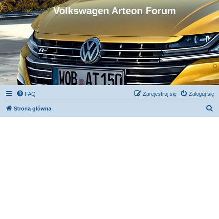
Volkswagen Arteon Forum
FAQ
Zarejestruj się
Zaloguj się
S
Strona główna
z
u
k
a
j