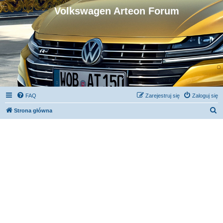
Volkswagen Arteon Forum
FAQ
Zarejestruj się
Zaloguj się
S
Strona główna
z
u
k
a
j