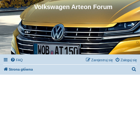
Volkswagen Arteon Forum
FAQ
Zarejestruj się
Zaloguj się
S
Strona główna
z
u
k
a
j