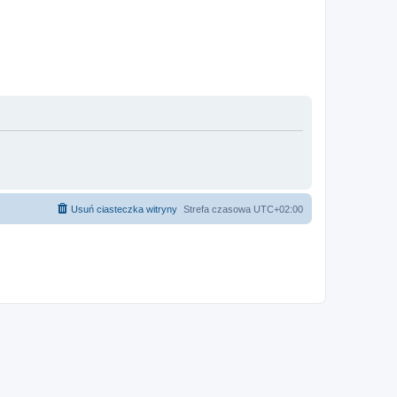
Usuń ciasteczka witryny
Strefa czasowa
UTC+02:00