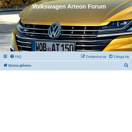
Volkswagen Arteon Forum
FAQ
Zarejestruj się
Zaloguj się
S
Strona główna
z
u
k
a
j