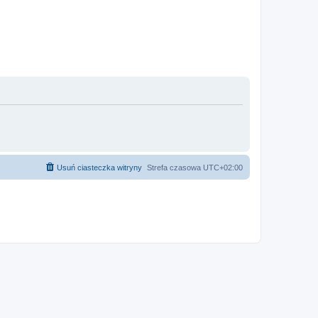
Usuń ciasteczka witryny
Strefa czasowa
UTC+02:00