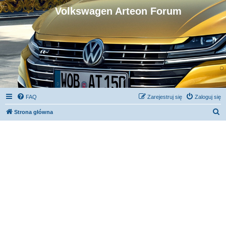
Volkswagen Arteon Forum
FAQ
Zarejestruj się
Zaloguj się
S
Strona główna
z
u
k
a
j