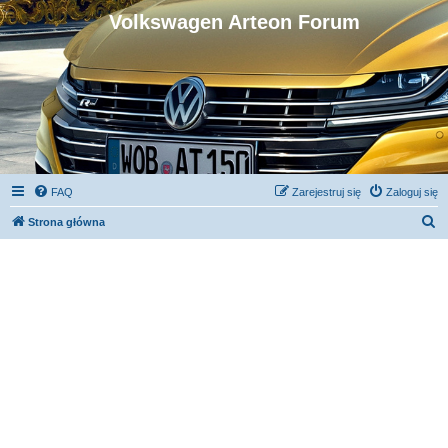
Volkswagen Arteon Forum
FAQ
Zarejestruj się
Zaloguj się
S
Strona główna
z
u
k
a
j