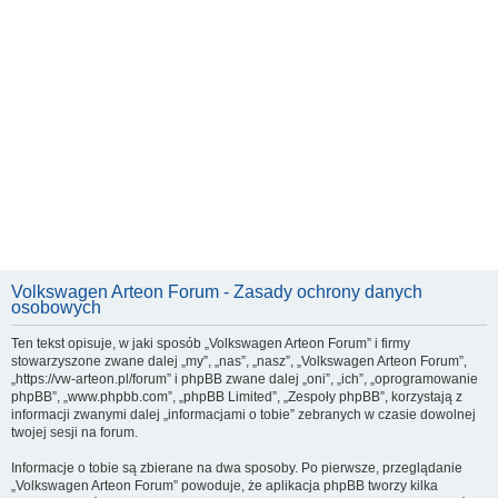
Volkswagen Arteon Forum - Zasady ochrony danych
osobowych
Ten tekst opisuje, w jaki sposób „Volkswagen Arteon Forum” i firmy
stowarzyszone zwane dalej „my”, „nas”, „nasz”, „Volkswagen Arteon Forum”,
„https://vw-arteon.pl/forum” i phpBB zwane dalej „oni”, „ich”, „oprogramowanie
phpBB”, „www.phpbb.com”, „phpBB Limited”, „Zespoły phpBB”, korzystają z
informacji zwanymi dalej „informacjami o tobie” zebranych w czasie dowolnej
twojej sesji na forum.
Informacje o tobie są zbierane na dwa sposoby. Po pierwsze, przeglądanie
„Volkswagen Arteon Forum” powoduje, że aplikacja phpBB tworzy kilka