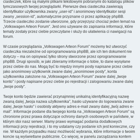
ciasteczek, które są małymi plikami tekstowymi pobranymi do katalogu plików
tymczasowych twojej przeglądarki. Pierwsze dwa ciasteczka zawierają
identyfikator użytkownika zwany „user-id” i anonimowy identyfikator sesji
zwany „session-id”, automatycznie przyznane ci przez aplikację phpBB.
Trzecie ciasteczko zostanie utworzone, gdy przejrzysz chociaż jeden temat na
„Volkswagen Arteon Forum”. Jest ono używane do zapisania informacji, które
tematy zostały przez ciebie przeczytane i służy do ułatwienia ci nawigacji na
forum.
W czasie przeglądania „Volkswagen Arteon Forum” możemy też utworzyć
ciasteczka niezależne od oprogramowania phpBB, ale ich ten dokument nie
dotyczy – ma on opisywać tylko strony stworzone przez oprogramowanie
phpBB. Drugi sposób, w jaki zbieramy informacje o tobie, to dane wysyłane
przez ciebie do nas. Mogą być to między innymi posty napisane przez ciebie
jako anonimowy użytkownik zwane dalej „anonimowe posty”, konta
użytkownika założone na „Volkswagen Arteon Forum” zwane dalej „twoje
konto” i posty napisane przez ciebie po rejestracji i zalogowaniu zwane dalej
„twoje posty”.
Twoje konto będzie zawierać przynajmniej unikalną identyfikacyjną nazwę
zwaną dalej „twoja nazwa użytkownika”, hasło używane do logowania zwane
dalej „twoje hasło” i osobisty aktywny adres e-mail zwany dalej „twój adres e-
mail”. Informacje podane dla twojego konta na „Volkswagen Arteon Forum” są
chronione przez prawa dotyczące ochrony danych osobowych w państwie, w
którym stoi nasz serwer. Mamy prawo wymagać podania dodatkowych
informacji przy rejestracji, i to my ustalamy czy podanie ich jest konieczne, czy
nie. W każdym przypadku masz możliwość wybrania, które informacje o twoim
koncie są wyświetlane publicznie. Co więcej, w panelu zarządzania kontem