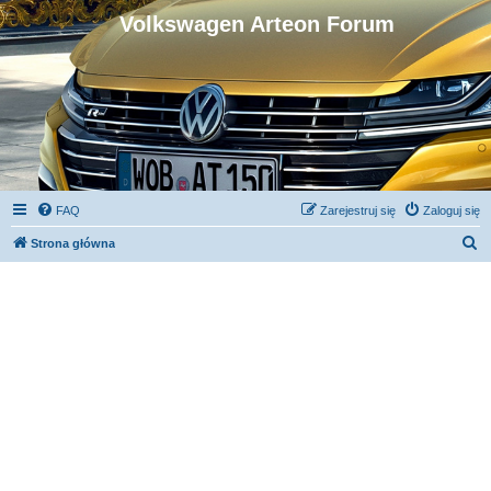
Volkswagen Arteon Forum
FAQ
Zarejestruj się
Zaloguj się
S
Strona główna
z
u
k
a
j