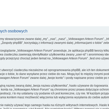
anych osobowych
rmy stowarzyszone zwane dalej „my”, „nas”, „nasz”, „Volkswagen Arteon Forum”, „http
espoły phpBB”, korzystają z informacji zwanymi dalej „informacjami o tobie” zebr
przeglądanie „Volkswagen Arteon Forum” powoduje, że aplikacja phpBB tworzy kilka
a ciasteczka zawierają identyfikator użytkownika zwany „user-id” i anonimowy iden
 gdy przejrzysz chociaż jeden temat na „Volkswagen Arteon Forum”. Jest ono używan
utworzyć ciasteczka niezależne od oprogramowania phpBB, ale ich ten dokument n
cje o tobie, to dane wysyłane przez ciebie do nas. Mogą być to między innymi po
wagen Arteon Forum” zwane dalej „twoje konto” i posty napisane przez ciebie po re
cyjną nazwę zwaną dalej „twoja nazwa użytkownika”, hasło używane do logowania zw
go konta na „Volkswagen Arteon Forum” są chronione przez prawa dotyczące ochro
tracji, i to my ustalamy czy podanie ich jest konieczne, czy nie. W każdym przy
ądzania kontem masz możliwość włączenia lub wyłączenia wysyłania do ciebie aut
j nie należy używać tego samego hasła na różnych witrynach internetowych. Hasło 