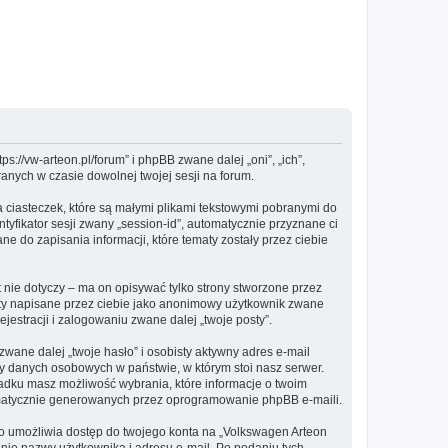
s://vw-arteon.pl/forum” i phpBB zwane dalej „oni”, „ich”,
anych w czasie dowolnej twojej sesji na forum.
 ciasteczek, które są małymi plikami tekstowymi pobranymi do
tyfikator sesji zwany „session-id”, automatycznie przyznane ci
e do zapisania informacji, które tematy zostały przez ciebie
ie dotyczy – ma on opisywać tylko strony stworzone przez
sty napisane przez ciebie jako anonimowy użytkownik zwane
jestracji i zalogowaniu zwane dalej „twoje posty”.
ane dalej „twoje hasło” i osobisty aktywny adres e-mail
ny danych osobowych w państwie, w którym stoi nasz serwer.
padku masz możliwość wybrania, które informacje o twoim
omatycznie generowanych przez oprogramowanie phpBB e-maili.
to umożliwia dostęp do twojego konta na „Volkswagen Arteon