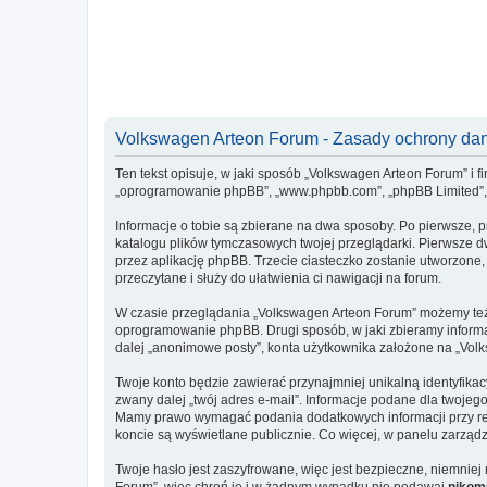
Volkswagen Arteon Forum - Zasady ochrony d
Ten tekst opisuje, w jaki sposób „Volkswagen Arteon Forum” i fi
„oprogramowanie phpBB”, „www.phpbb.com”, „phpBB Limited”, „Z
Informacje o tobie są zbierane na dwa sposoby. Po pierwsze, 
katalogu plików tymczasowych twojej przeglądarki. Pierwsze dw
przez aplikację phpBB. Trzecie ciasteczko zostanie utworzone,
przeczytane i służy do ułatwienia ci nawigacji na forum.
W czasie przeglądania „Volkswagen Arteon Forum” możemy też 
oprogramowanie phpBB. Drugi sposób, w jaki zbieramy informa
dalej „anonimowe posty”, konta użytkownika założone na „Volks
Twoje konto będzie zawierać przynajmniej unikalną identyfika
zwany dalej „twój adres e-mail”. Informacje podane dla twoje
Mamy prawo wymagać podania dodatkowych informacji przy rejes
koncie są wyświetlane publicznie. Co więcej, w panelu zarz
Twoje hasło jest zaszyfrowane, więc jest bezpieczne, niemnie