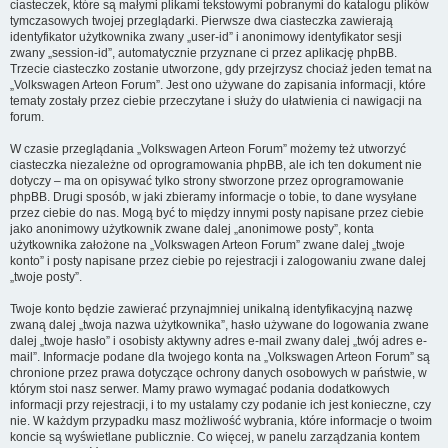
ciasteczek, które są małymi plikami tekstowymi pobranymi do katalogu plików
tymczasowych twojej przeglądarki. Pierwsze dwa ciasteczka zawierają
identyfikator użytkownika zwany „user-id” i anonimowy identyfikator sesji
zwany „session-id”, automatycznie przyznane ci przez aplikację phpBB.
Trzecie ciasteczko zostanie utworzone, gdy przejrzysz chociaż jeden temat na
„Volkswagen Arteon Forum”. Jest ono używane do zapisania informacji, które
tematy zostały przez ciebie przeczytane i służy do ułatwienia ci nawigacji na
forum.
W czasie przeglądania „Volkswagen Arteon Forum” możemy też utworzyć
ciasteczka niezależne od oprogramowania phpBB, ale ich ten dokument nie
dotyczy – ma on opisywać tylko strony stworzone przez oprogramowanie
phpBB. Drugi sposób, w jaki zbieramy informacje o tobie, to dane wysyłane
przez ciebie do nas. Mogą być to między innymi posty napisane przez ciebie
jako anonimowy użytkownik zwane dalej „anonimowe posty”, konta
użytkownika założone na „Volkswagen Arteon Forum” zwane dalej „twoje
konto” i posty napisane przez ciebie po rejestracji i zalogowaniu zwane dalej
„twoje posty”.
Twoje konto będzie zawierać przynajmniej unikalną identyfikacyjną nazwę
zwaną dalej „twoja nazwa użytkownika”, hasło używane do logowania zwane
dalej „twoje hasło” i osobisty aktywny adres e-mail zwany dalej „twój adres e-
mail”. Informacje podane dla twojego konta na „Volkswagen Arteon Forum” są
chronione przez prawa dotyczące ochrony danych osobowych w państwie, w
którym stoi nasz serwer. Mamy prawo wymagać podania dodatkowych
informacji przy rejestracji, i to my ustalamy czy podanie ich jest konieczne, czy
nie. W każdym przypadku masz możliwość wybrania, które informacje o twoim
koncie są wyświetlane publicznie. Co więcej, w panelu zarządzania kontem