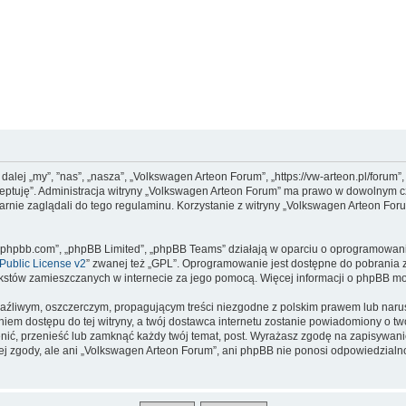
dalej „my”, ”nas”, „nasza”, „Volkswagen Arteon Forum”, „https://vw-arteon.pl/forum
kceptuję”. Administracja witryny „Volkswagen Arteon Forum” ma prawo w dowolnym c
arnie zaglądali do tego regulaminu. Korzystanie z witryny „Volkswagen Arteon Fo
www.phpbb.com”, „phpBB Limited”, „phpBB Teams” działają w oparciu o oprogramowan
ublic License v2
” zwanej też „GPL”. Oprogramowanie jest dostępne do pobrania 
ą tekstów zamieszczanych w internecie za jego pomocą. Więcej informacji o phpBB m
aźliwym, oszczerczym, propagującym treści niezgodne z polskim prawem lub narus
iem dostępu do tej witryny, a twój dostawca internetu zostanie powiadomiony o 
ić, przenieść lub zamknąć każdy twój temat, post. Wyrażasz zgodę na zapisywanie
j zgody, ale ani „Volkswagen Arteon Forum”, ani phpBB nie ponosi odpowiedzialn