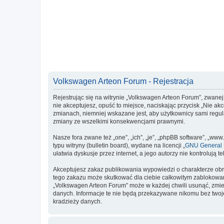
Volkswagen Arteon Forum - Rejestracja
Rejestrując się na witrynie „Volkswagen Arteon Forum”, zwanej 
nie akceptujesz, opuść to miejsce, naciskając przycisk „Nie a
zmianach, niemniej wskazane jest, aby użytkownicy sami regul
zmiany ze wszelkimi konsekwencjami prawnymi.
Nasze fora zwane też „one”, „ich”, „je”, „phpBB software”, „
typu witryny (bulletin board), wydane na licencji „
GNU General P
ułatwia dyskusje przez internet, a jego autorzy nie kontroluj
Akceptujesz zakaz publikowania wypowiedzi o charakterze obr
tego zakazu może skutkować dla ciebie całkowitym zablokowan
„Volkswagen Arteon Forum” może w każdej chwili usunąć, zmien
danych. Informacje te nie będą przekazywane nikomu bez twoje
kradzieży danych.