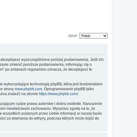
Język:
”, akceptujesz wyszczególnione poniżej postanowienia. Jeśli ich
zasie zmienić poniższe postanowienia, informując cię o
rum” po zmianach regulaminu oznacza, że akceptujesz te
ie wykorzystujące technologię phpBB, która jest środowiskiem
ze strony
www.phpbb.com
. Oprogramowanie phpBB tylko
ożna znaleźć na stronie
https://www.phpbb.com/
.
zającym cudze prawa autorskie i dobra osobiste. Naruszenie
twoim niewłaściwym zachowaniu. Wyrażasz zgodę na to, że
 wszystkich podanych przez ciebie informacji w naszej bazie
ości za włamania do witryny, podczas których może dojść do