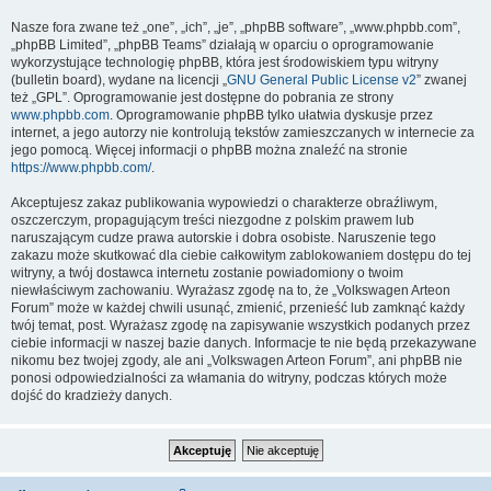
Nasze fora zwane też „one”, „ich”, „je”, „phpBB software”, „www.phpbb.com”,
„phpBB Limited”, „phpBB Teams” działają w oparciu o oprogramowanie
wykorzystujące technologię phpBB, która jest środowiskiem typu witryny
(bulletin board), wydane na licencji „
GNU General Public License v2
” zwanej
też „GPL”. Oprogramowanie jest dostępne do pobrania ze strony
www.phpbb.com
. Oprogramowanie phpBB tylko ułatwia dyskusje przez
internet, a jego autorzy nie kontrolują tekstów zamieszczanych w internecie za
jego pomocą. Więcej informacji o phpBB można znaleźć na stronie
https://www.phpbb.com/
.
Akceptujesz zakaz publikowania wypowiedzi o charakterze obraźliwym,
oszczerczym, propagującym treści niezgodne z polskim prawem lub
naruszającym cudze prawa autorskie i dobra osobiste. Naruszenie tego
zakazu może skutkować dla ciebie całkowitym zablokowaniem dostępu do tej
witryny, a twój dostawca internetu zostanie powiadomiony o twoim
niewłaściwym zachowaniu. Wyrażasz zgodę na to, że „Volkswagen Arteon
Forum” może w każdej chwili usunąć, zmienić, przenieść lub zamknąć każdy
twój temat, post. Wyrażasz zgodę na zapisywanie wszystkich podanych przez
ciebie informacji w naszej bazie danych. Informacje te nie będą przekazywane
nikomu bez twojej zgody, ale ani „Volkswagen Arteon Forum”, ani phpBB nie
ponosi odpowiedzialności za włamania do witryny, podczas których może
dojść do kradzieży danych.