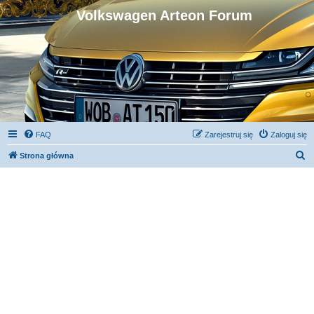
Volkswagen Arteon Forum
FAQ
Zarejestruj się
Zaloguj się
S
Strona główna
z
u
k
a
j