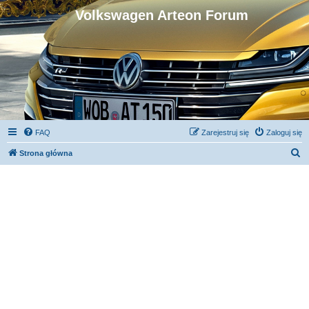
Volkswagen Arteon Forum
FAQ
Zarejestruj się
Zaloguj się
S
Strona główna
z
u
k
a
j