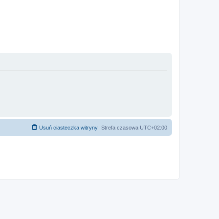
Usuń ciasteczka witryny
Strefa czasowa
UTC+02:00