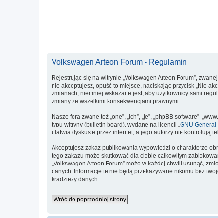
Volkswagen Arteon Forum - Regulamin
Rejestrując się na witrynie „Volkswagen Arteon Forum”, zwanej 
nie akceptujesz, opuść to miejsce, naciskając przycisk „Nie a
zmianach, niemniej wskazane jest, aby użytkownicy sami regul
zmiany ze wszelkimi konsekwencjami prawnymi.
Nasze fora zwane też „one”, „ich”, „je”, „phpBB software”, „
typu witryny (bulletin board), wydane na licencji „
GNU General P
ułatwia dyskusje przez internet, a jego autorzy nie kontroluj
Akceptujesz zakaz publikowania wypowiedzi o charakterze obr
tego zakazu może skutkować dla ciebie całkowitym zablokowan
„Volkswagen Arteon Forum” może w każdej chwili usunąć, zmien
danych. Informacje te nie będą przekazywane nikomu bez twoje
kradzieży danych.
Wróć do poprzedniej strony