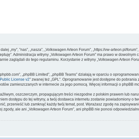
dalej „my”, ”nas”, „nasza”, „Volkswagen Arteon Forum”, „https://vw-arteon.pl/forum
kceptuję”. Administracja witryny „Volkswagen Arteon Forum” ma prawo w dowolnym c
arnie zaglądali do tego regulaminu. Korzystanie z witryny „Volkswagen Arteon Fo
www.phpbb.com”, „phpBB Limited”, „phpBB Teams” działają w oparciu o oprogramowan
ublic License v2
” zwanej też „GPL”. Oprogramowanie jest dostępne do pobrania 
ą tekstów zamieszczanych w internecie za jego pomocą. Więcej informacji o phpBB m
aźliwym, oszczerczym, propagującym treści niezgodne z polskim prawem lub narus
iem dostępu do tej witryny, a twój dostawca internetu zostanie powiadomiony o 
ić, przenieść lub zamknąć każdy twój temat, post. Wyrażasz zgodę na zapisywanie
j zgody, ale ani „Volkswagen Arteon Forum”, ani phpBB nie ponosi odpowiedzialn