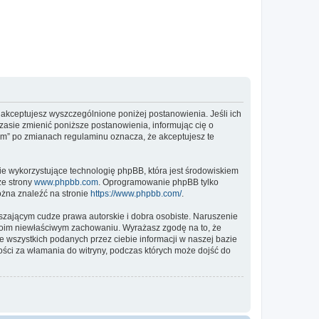
”, akceptujesz wyszczególnione poniżej postanowienia. Jeśli ich
zasie zmienić poniższe postanowienia, informując cię o
rum” po zmianach regulaminu oznacza, że akceptujesz te
ie wykorzystujące technologię phpBB, która jest środowiskiem
ze strony
www.phpbb.com
. Oprogramowanie phpBB tylko
ożna znaleźć na stronie
https://www.phpbb.com/
.
zającym cudze prawa autorskie i dobra osobiste. Naruszenie
twoim niewłaściwym zachowaniu. Wyrażasz zgodę na to, że
 wszystkich podanych przez ciebie informacji w naszej bazie
ości za włamania do witryny, podczas których może dojść do