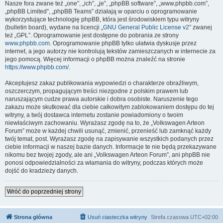
Nasze fora zwane też „one”, „ich”, „je”, „phpBB software”, „www.phpbb.com”,
„phpBB Limited”, „phpBB Teams” działają w oparciu o oprogramowanie
wykorzystujące technologię phpBB, która jest środowiskiem typu witryny
(bulletin board), wydane na licencji „
GNU General Public License v2
” zwanej
też „GPL”. Oprogramowanie jest dostępne do pobrania ze strony
www.phpbb.com
. Oprogramowanie phpBB tylko ułatwia dyskusje przez
internet, a jego autorzy nie kontrolują tekstów zamieszczanych w internecie za
jego pomocą. Więcej informacji o phpBB można znaleźć na stronie
https://www.phpbb.com/
.
Akceptujesz zakaz publikowania wypowiedzi o charakterze obraźliwym,
oszczerczym, propagującym treści niezgodne z polskim prawem lub
naruszającym cudze prawa autorskie i dobra osobiste. Naruszenie tego
zakazu może skutkować dla ciebie całkowitym zablokowaniem dostępu do tej
witryny, a twój dostawca internetu zostanie powiadomiony o twoim
niewłaściwym zachowaniu. Wyrażasz zgodę na to, że „Volkswagen Arteon
Forum” może w każdej chwili usunąć, zmienić, przenieść lub zamknąć każdy
twój temat, post. Wyrażasz zgodę na zapisywanie wszystkich podanych przez
ciebie informacji w naszej bazie danych. Informacje te nie będą przekazywane
nikomu bez twojej zgody, ale ani „Volkswagen Arteon Forum”, ani phpBB nie
ponosi odpowiedzialności za włamania do witryny, podczas których może
dojść do kradzieży danych.
Wróć do poprzedniej strony
Strona główna
Usuń ciasteczka witryny
Strefa czasowa
UTC+02:00