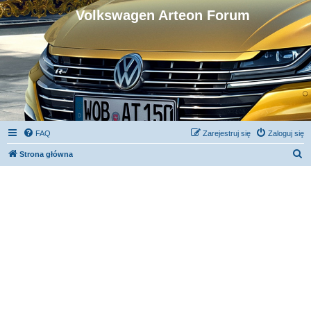
Volkswagen Arteon Forum
FAQ
Zarejestruj się
Zaloguj się
S
Strona główna
z
u
k
a
j