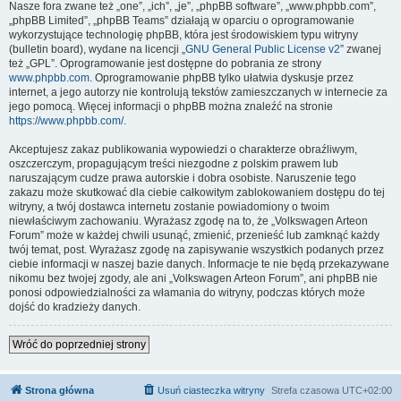
Nasze fora zwane też „one”, „ich”, „je”, „phpBB software”, „www.phpbb.com”,
„phpBB Limited”, „phpBB Teams” działają w oparciu o oprogramowanie
wykorzystujące technologię phpBB, która jest środowiskiem typu witryny
(bulletin board), wydane na licencji „
GNU General Public License v2
” zwanej
też „GPL”. Oprogramowanie jest dostępne do pobrania ze strony
www.phpbb.com
. Oprogramowanie phpBB tylko ułatwia dyskusje przez
internet, a jego autorzy nie kontrolują tekstów zamieszczanych w internecie za
jego pomocą. Więcej informacji o phpBB można znaleźć na stronie
https://www.phpbb.com/
.
Akceptujesz zakaz publikowania wypowiedzi o charakterze obraźliwym,
oszczerczym, propagującym treści niezgodne z polskim prawem lub
naruszającym cudze prawa autorskie i dobra osobiste. Naruszenie tego
zakazu może skutkować dla ciebie całkowitym zablokowaniem dostępu do tej
witryny, a twój dostawca internetu zostanie powiadomiony o twoim
niewłaściwym zachowaniu. Wyrażasz zgodę na to, że „Volkswagen Arteon
Forum” może w każdej chwili usunąć, zmienić, przenieść lub zamknąć każdy
twój temat, post. Wyrażasz zgodę na zapisywanie wszystkich podanych przez
ciebie informacji w naszej bazie danych. Informacje te nie będą przekazywane
nikomu bez twojej zgody, ale ani „Volkswagen Arteon Forum”, ani phpBB nie
ponosi odpowiedzialności za włamania do witryny, podczas których może
dojść do kradzieży danych.
Wróć do poprzedniej strony
Strona główna
Usuń ciasteczka witryny
Strefa czasowa
UTC+02:00