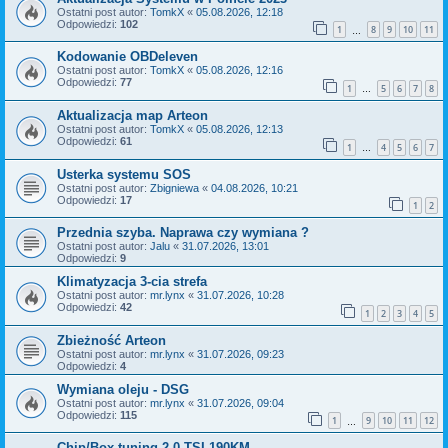
Ostatni post autor:
TomkX
«
05.08.2026, 12:18
Odpowiedzi:
102
1
8
9
10
11
…
Kodowanie OBDeleven
Ostatni post autor:
TomkX
«
05.08.2026, 12:16
Odpowiedzi:
77
1
5
6
7
8
…
Aktualizacja map Arteon
Ostatni post autor:
TomkX
«
05.08.2026, 12:13
Odpowiedzi:
61
1
4
5
6
7
…
Usterka systemu SOS
Ostatni post autor:
Zbigniewa
«
04.08.2026, 10:21
Odpowiedzi:
17
1
2
Przednia szyba. Naprawa czy wymiana ?
Ostatni post autor:
Jalu
«
31.07.2026, 13:01
Odpowiedzi:
9
Klimatyzacja 3-cia strefa
Ostatni post autor:
mr.lynx
«
31.07.2026, 10:28
Odpowiedzi:
42
1
2
3
4
5
Zbieżność Arteon
Ostatni post autor:
mr.lynx
«
31.07.2026, 09:23
Odpowiedzi:
4
Wymiana oleju - DSG
Ostatni post autor:
mr.lynx
«
31.07.2026, 09:04
Odpowiedzi:
115
1
9
10
11
12
…
Chip/Box tuning 2.0 TSI 190KM