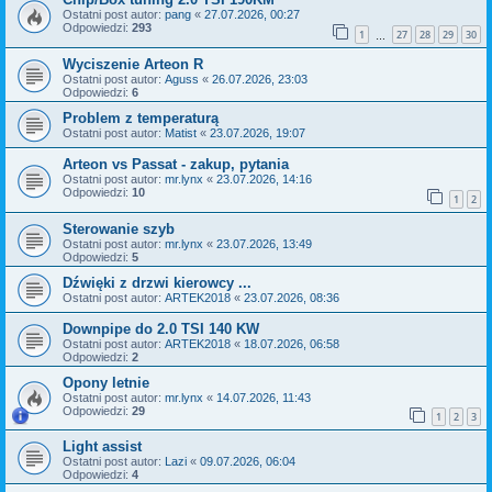
Ostatni post autor:
pang
«
27.07.2026, 00:27
Odpowiedzi:
293
1
27
28
29
30
…
Wyciszenie Arteon R
Ostatni post autor:
Aguss
«
26.07.2026, 23:03
Odpowiedzi:
6
Problem z temperaturą
Ostatni post autor:
Matist
«
23.07.2026, 19:07
Arteon vs Passat - zakup, pytania
Ostatni post autor:
mr.lynx
«
23.07.2026, 14:16
Odpowiedzi:
10
1
2
Sterowanie szyb
Ostatni post autor:
mr.lynx
«
23.07.2026, 13:49
Odpowiedzi:
5
Dźwięki z drzwi kierowcy ...
Ostatni post autor:
ARTEK2018
«
23.07.2026, 08:36
Downpipe do 2.0 TSI 140 KW
Ostatni post autor:
ARTEK2018
«
18.07.2026, 06:58
Odpowiedzi:
2
Opony letnie
Ostatni post autor:
mr.lynx
«
14.07.2026, 11:43
Odpowiedzi:
29
1
2
3
Light assist
Ostatni post autor:
Lazi
«
09.07.2026, 06:04
Odpowiedzi:
4