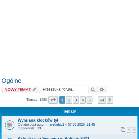
Ogólne
Szukaj
Wyszukiwanie z
NOWY TEMAT
Strona
1
z
64
1
2
3
4
5
64
Następna
Tematy: 1280
…
Tematy
Wymiana klocków tył
Ostatni post autor:
marekglab2
«
07.08.2026, 21:45
Odpowiedzi:
13
1
2
Aktualizacja Systemu w Polifcie 2023