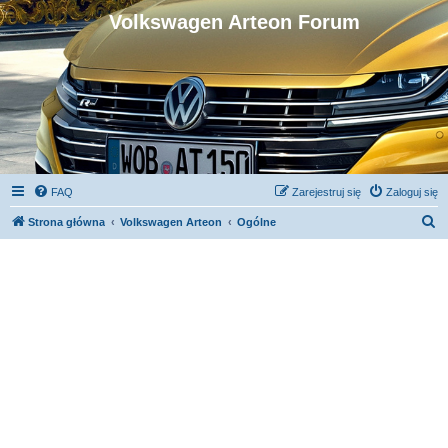
Volkswagen Arteon Forum
FAQ
Zarejestruj się
Zaloguj się
S
Strona główna
Volkswagen Arteon
Ogólne
z
u
k
a
j