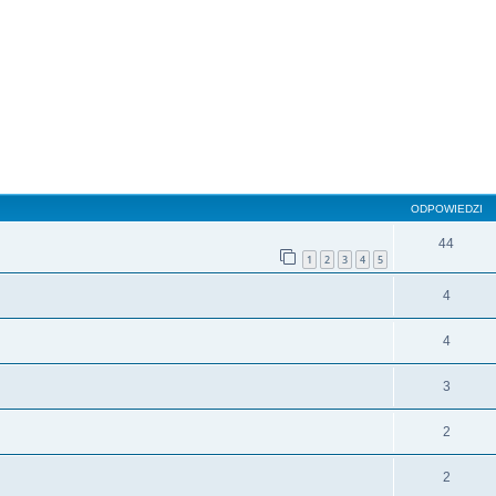
szukiwanie zaawansowane
ODPOWIEDZI
44
1
2
3
4
5
4
4
3
2
2