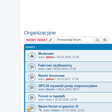
Organizacyjne
Szukaj
Wy
NOWY TEMAT
TEMATY
Moderator
autor:
jedrus
» 05.02.2018, 21:35
Fake'owi użytkownicy
autor:
Lazi
» 26.04.2019, 17:39
Ramki forumowe
autor:
jedrus
» 10.11.2017, 17:50
OPCJA wyswietl posty nieprzeczytane
autor:
Maciek
» 08.01.2020, 08:57
Forum w tapatalk
autor:
noso
» 31.03.2018, 14:39
Nasze forum w gazecie :D
autor:
ksibart
» 27.07.2018, 12:31