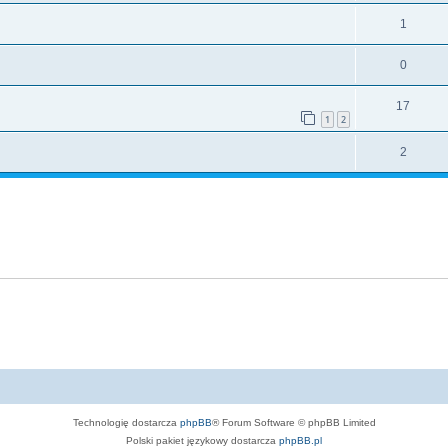
1
0
17
1
2
2
Technologię dostarcza
phpBB
® Forum Software © phpBB Limited
Polski pakiet językowy dostarcza
phpBB.pl