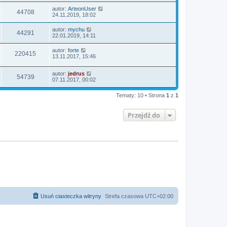
autor:
ArteonUser
44708
24.11.2019, 18:02
autor:
mychu
44291
22.01.2019, 14:11
autor:
forte
220415
13.11.2017, 15:46
autor:
jedrus
54739
07.11.2017, 00:02
Tematy: 10 • Strona
1
z
1
Przejdź do
Usuń ciasteczka witryny
Strefa czasowa
UTC+02:00