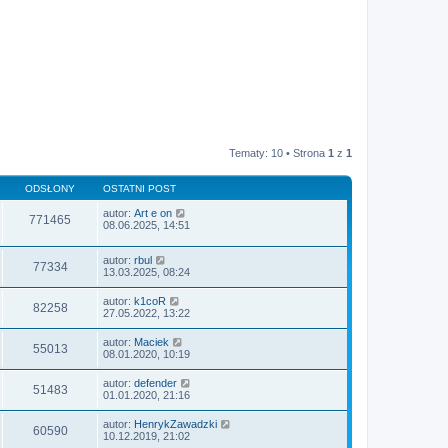
Tematy: 10 • Strona
1
z
1
ODSŁONY
OSTATNI POST
autor:
Art e on
771465
08.06.2025, 14:51
autor:
rbul
77334
13.03.2025, 08:24
autor:
k1coR
82258
27.05.2022, 13:22
autor:
Maciek
55013
08.01.2020, 10:19
autor:
defender
51483
01.01.2020, 21:16
autor:
HenrykZawadzki
60590
10.12.2019, 21:02