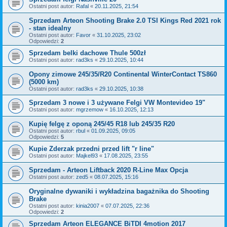
Ostatni post autor:
Rafal
«
20.11.2025, 21:54
Sprzedam Arteon Shooting Brake 2.0 TSI Kings Red 2021 rok
- stan idealny
Ostatni post autor:
Favor
«
31.10.2025, 23:02
Odpowiedzi:
2
Sprzedam belki dachowe Thule 500zł
Ostatni post autor:
rad3ks
«
29.10.2025, 10:44
Opony zimowe 245/35/R20 Continental WinterContact TS860
(5000 km)
Ostatni post autor:
rad3ks
«
29.10.2025, 10:38
Sprzedam 3 nowe i 3 używane Felgi VW Montevideo 19"
Ostatni post autor:
mgrzemow
«
16.10.2025, 12:13
Kupię felgę z oponą 245/45 R18 lub 245/35 R20
Ostatni post autor:
rbul
«
01.09.2025, 09:05
Odpowiedzi:
5
Kupie Zderzak przedni przed lift "r line"
Ostatni post autor:
Majkel93
«
17.08.2025, 23:55
Sprzedam - Arteon Liftback 2020 R-Line Max Opcja
Ostatni post autor:
zed5
«
08.07.2025, 15:16
Oryginalne dywaniki i wykładzina bagażnika do Shooting
Brake
Ostatni post autor:
kinia2007
«
07.07.2025, 22:36
Odpowiedzi:
2
Sprzedam Arteon ELEGANCE BiTDI 4motion 2017