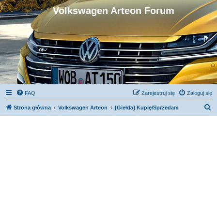
Volkswagen Arteon Forum
FAQ
Zarejestruj się
Zaloguj się
S
Strona główna
Volkswagen Arteon
[Giełda] Kupię/Sprzedam
z
u
k
a
j