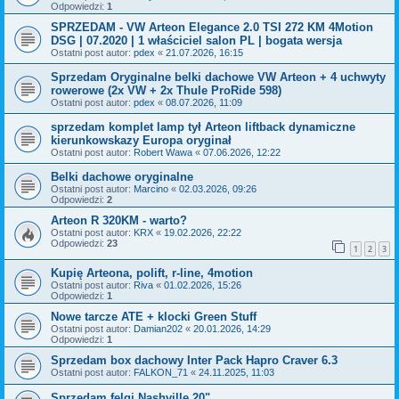
Odpowiedzi:
1
SPRZEDAM - VW Arteon Elegance 2.0 TSI 272 KM 4Motion
DSG | 07.2020 | 1 właściciel salon PL | bogata wersja
Ostatni post autor:
pdex
«
21.07.2026, 16:15
Sprzedam Oryginalne belki dachowe VW Arteon + 4 uchwyty
rowerowe (2x VW + 2x Thule ProRide 598)
Ostatni post autor:
pdex
«
08.07.2026, 11:09
sprzedam komplet lamp tył Arteon liftback dynamiczne
kierunkowskazy Europa oryginał
Ostatni post autor:
Robert Wawa
«
07.06.2026, 12:22
Belki dachowe oryginalne
Ostatni post autor:
Marcino
«
02.03.2026, 09:26
Odpowiedzi:
2
Arteon R 320KM - warto?
Ostatni post autor:
KRX
«
19.02.2026, 22:22
Odpowiedzi:
23
1
2
3
Kupię Arteona, polift, r-line, 4motion
Ostatni post autor:
Riva
«
01.02.2026, 15:26
Odpowiedzi:
1
Nowe tarcze ATE + klocki Green Stuff
Ostatni post autor:
Damian202
«
20.01.2026, 14:29
Odpowiedzi:
1
Sprzedam box dachowy Inter Pack Hapro Craver 6.3
Ostatni post autor:
FALKON_71
«
24.11.2025, 11:03
Sprzedam felgi Nashville 20"