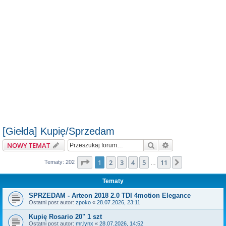
[Giełda] Kupię/Sprzedam
Szukaj
Wyszukiwanie z
NOWY TEMAT
Strona
1
z
11
1
2
3
4
5
11
Następna
Tematy: 202
…
Tematy
SPRZEDAM - Arteon 2018 2.0 TDI 4motion Elegance
Ostatni post autor:
zpoko
«
28.07.2026, 23:11
Kupię Rosario 20" 1 szt
Ostatni post autor:
mr.lynx
«
28.07.2026, 14:52