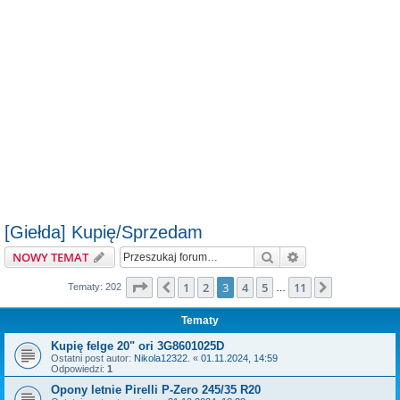
[Giełda] Kupię/Sprzedam
Szukaj
Wyszukiwanie z
NOWY TEMAT
Strona
3
z
11
1
2
3
4
5
11
Poprzednia
Następna
Tematy: 202
…
Tematy
Kupię felge 20" ori 3G8601025D
Ostatni post autor:
Nikola12322.
«
01.11.2024, 14:59
Odpowiedzi:
1
Opony letnie Pirelli P-Zero 245/35 R20