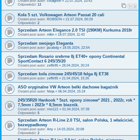
Ostatni post autor:
coulignon
«
22.07.2024, 10:43
Odpowiedzi:
12
1
2
Koła 5 szt. Volkswagen Arteon Passat 20 cali
Ostatni post autor:
ROBSON
«
21.07.2024, 00:29
Odpowiedzi:
2
Sprzedam Arteon Elegance 2.0 TSI (190KM) Kurkuma 2018r
Ostatni post autor:
mlbn
«
18.07.2024, 11:43
Sprzedam swojego Eleganta
Ostatni post autor:
jacabdg
«
18.05.2024, 22:54
Sprzedam Rosario srebrne 8j ET40+ opony Continental
SportContact 6 245/35/20
Ostatni post autor:
zeffir85
«
28.04.2024, 20:24
Sprzedam koła zimowe 245/45/18 felga 8j ET38
Ostatni post autor:
zeffir85
«
21.04.2024, 15:26
ASO oryginalne VW Arteon belki dachowe bagażnik
Ostatni post autor:
Ninja
«
06.04.2024, 15:24
245/35R20 Hankook * 5szt. opony zimowe* 2021 , 2022r, rok *
7,5mm i 2023r * 8,5mm bieznik.
Ostatni post autor:
rmn121
«
01.04.2024, 07:39
Odpowiedzi:
5
Sprzedam Arteon R-Line 2.0 TSI, salon Polska, 1 właściciel,
bezwypadkowy
Ostatni post autor:
Arty
«
14.03.2024, 20:08
Odpowiedzi:
2