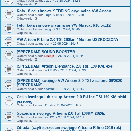
Ostatni post autor:
zizzy
«
31.10.2024, 18:33
Odpowiedzi:
2
Koła 18 cal zimowe SEBRING oryginalne VW Arteon
Ostatni post autor:
Hugo26
«
09.10.2024, 16:48
Odpowiedzi:
3
Felgi koła zimowe oryginalne VW Muscat R18 5x112
Ostatni post autor:
pang
«
03.10.2024, 00:45
Odpowiedzi:
1
VW Arteon R-Line 2.0 TSI 280km 4Motion USZKODZONY
Ostatni post autor:
Igor
«
27.09.2024, 10:47
[SPRZEDAM] SOUND BOOSTER
Ostatni post autor:
Elninjo
«
26.09.2024, 15:44
Odpowiedzi:
2
[SPRZEDAM] Arteon Elengance, 2.0 Tdi, 190 KM, 4x4
Ostatni post autor:
olek1305
«
22.09.2024, 09:33
Odpowiedzi:
1
[SPRZEDAM] swojego VW Arteon 2.0 TSI z salonu 09/2020
[SPRZEDANY]
Ostatni post autor:
swistak
«
17.09.2024, 08:46
Cesja leasingu lub zakup Arteon 2.0 R-Line TSI 190 KM niski
przebieg
Ostatni post autor:
B4rtek
«
13.09.2024, 16:30
Sprzedam swojego Arteona 2.0 TSI 190KM 2024r.
Ostatni post autor:
rmn121
«
27.08.2024, 14:13
Odpowiedzi:
1
Zdrada! (czyli sprzedam swojego Arteona R-line 2019 rok)