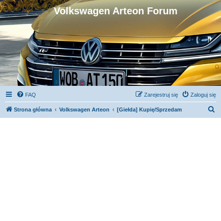
Volkswagen Arteon Forum
FAQ
Zarejestruj się
Zaloguj się
S
Strona główna
Volkswagen Arteon
[Giełda] Kupię/Sprzedam
z
u
k
a
j