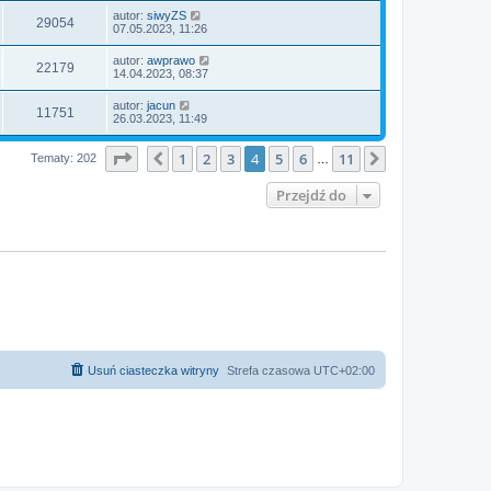
autor:
siwyZS
29054
07.05.2023, 11:26
autor:
awprawo
22179
14.04.2023, 08:37
autor:
jacun
11751
26.03.2023, 11:49
Strona
4
z
11
1
2
3
4
5
6
11
Poprzednia
Następna
Tematy: 202
…
Przejdź do
Usuń ciasteczka witryny
Strefa czasowa
UTC+02:00