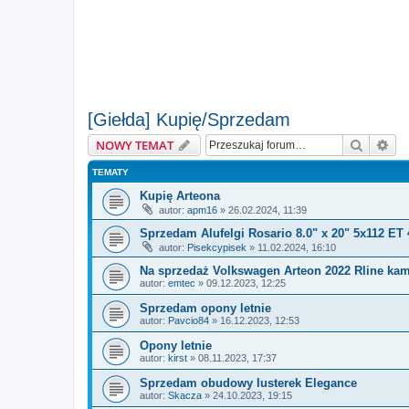
[Giełda] Kupię/Sprzedam
Szukaj
Wy
NOWY TEMAT
TEMATY
Kupię Arteona
autor:
apm16
» 26.02.2024, 11:39
Sprzedam Alufelgi Rosario 8.0" x 20" 5x112 ET 
autor:
Pisekcypisek
» 11.02.2024, 16:10
Na sprzedaż Volkswagen Arteon 2022 Rline kam
autor:
emtec
» 09.12.2023, 12:25
Sprzedam opony letnie
autor:
Pavcio84
» 16.12.2023, 12:53
Opony letnie
autor:
kirst
» 08.11.2023, 17:37
Sprzedam obudowy lusterek Elegance
autor:
Skacza
» 24.10.2023, 19:15