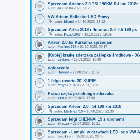
Sprzedam Arteona 2.0 TSI 190KM R-Line 2018r
autor:
jni
» 28.04.2023, 11:25
VW Arteon Reflektor LED Prawy
autor:
bKamil
» 14.10.2023, 13:12
Sprzedam Artka 2018 r 4motion 2.0 Tdi 190 ps
autor:
Koziol1987
» 10.10.2023, 19:39
Arteon 2.0 tsi Kurkuma sprzedam
autor:
Martinez718
» 01.10.2023, 09:17
[Kupię] kratkę zderzaka zaślepka środkowa - 3
autor:
szokers
» 12.09.2023, 18:09
ogloszenie
autor:
Hallond
» 29.08.2023, 11:02
1 felga rosario 20’ KUPIĘ
autor:
mr.lynx
» 16.03.2023, 12:18
Prawa część przedniego zderzaka
autor:
kirst
» 06.07.2023, 17:50
Sprzedam Arteon 2.0 TSI 190 km 2018
autor:
Martinez718
» 16.06.2023, 22:36
Sprzedam felgi CHENNAI 19 z oponami
autor:
Skacza
» 25.04.2023, 10:21
Sprzedam - Lampki w drzwiach LED logo VW A
autor:
bercikson
» 15.02.2023, 20:45