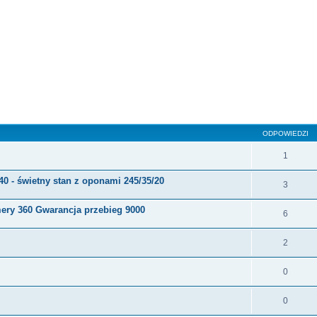
szukiwanie zaawansowane
ODPOWIEDZI
1
40 - świetny stan z oponami 245/35/20
3
ery 360 Gwarancja przebieg 9000
6
2
0
0