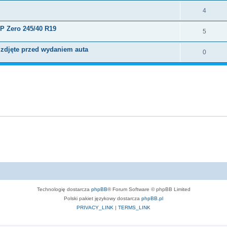
4
 P Zero 245/40 R19
5
9 zdjęte przed wydaniem auta
0
Technologię dostarcza
phpBB
® Forum Software © phpBB Limited
Polski pakiet językowy dostarcza
phpBB.pl
PRIVACY_LINK
|
TERMS_LINK