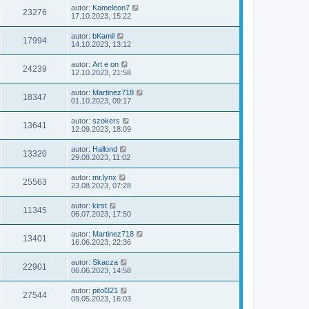
autor:
Kameleon7
23276
17.10.2023, 15:22
autor:
bKamil
17994
14.10.2023, 13:12
autor:
Art e on
24239
12.10.2023, 21:58
autor:
Martinez718
18347
01.10.2023, 09:17
autor:
szokers
13641
12.09.2023, 18:09
autor:
Hallond
13320
29.08.2023, 11:02
autor:
mr.lynx
25563
23.08.2023, 07:28
autor:
kirst
11345
06.07.2023, 17:50
autor:
Martinez718
13401
16.06.2023, 22:36
autor:
Skacza
22901
06.06.2023, 14:58
autor:
pitol321
27544
09.05.2023, 16:03