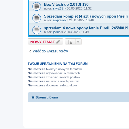
Box V-tech do 2.0TDI 190
autor:
siwyZS
» 03.05.2023, 11:32
Sprzedam komplet (4 szt.) nowych opon Pirelli
autor:
awprawo
» 21.11.2022, 10:46
sprzedam 4 nowe opony letnie Pirelli 245/40/1
autor:
jacun
» 26.03.2023, 11:49
NOWY TEMAT
Wróć do wykazu forów
TWOJE UPRAWNIENIA NA TYM FORUM
Nie możesz
tworzyć nowych tematów
Nie możesz
odpowiadać w tematach
Nie możesz
zmieniać swoich postów
Nie możesz
usuwać swoich postów
Nie możesz
dodawać załączników
Strona główna