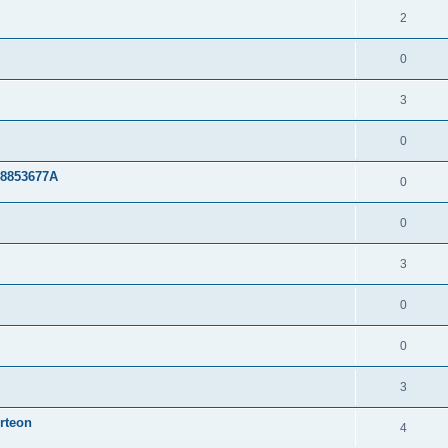
2
0
3
0
G8853677A
0
0
3
0
0
3
rteon
4